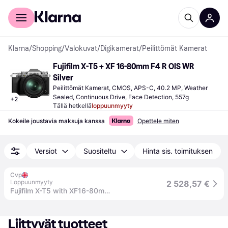
Kuluttajille
Yrityksille
Klarna
/
Shopping
/
Valokuvat
/
Digikamerat
/
Peilittömät Kamerat
Fujifilm X-T5 + XF 16-80mm F4 R OIS WR 
Silver
Peilittömät Kamerat, CMOS, APS-C, 40.2 MP, Weather 
Sealed, Continuous Drive, Face Detection, 557g
+
2
Tällä hetkellä
loppuunmyyty
Kokeile joustavia maksuja kanssa
Opettele miten
Versiot
Suositeltu
Hinta sis. toimituksen
Cvp
Loppuunmyyty
2 528,57 €
Fujifilm X-T5 with XF16-80mm - Silver
Liittyvät tuotteet