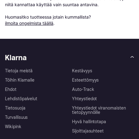
niitä kannattaa käyttää vain suuntaa antavina.

Huomasitko tuotteessa jotain kummallista? 
ilmoita ongelmista täällä
.
Klarna
Tietoja meistä
Kestävyys
Töihin Klarnalle
Esteettömyys
Ehdot
Auto-Track
Lehdistöpalvelut
Yhteystiedot
Tietosuoja
Yhteystiedot viranomaisten
tietopyynnöille
Turvallisuus
Hyvä hallintotapa
Wikipink
Sijoittajasuhteet