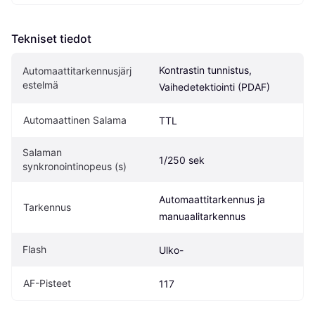
Tekniset tiedot
Kontrastin tunnistus, 
Automaattitarkennusjärj
estelmä
Vaihedetektiointi (PDAF)
Automaattinen Salama
TTL
Salaman 
1/250 sek
synkronointinopeus (s)
Automaattitarkennus ja 
Tarkennus
manuaalitarkennus
Flash
Ulko-
AF-Pisteet
117