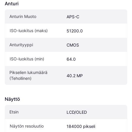
Anturi
Anturin Muoto
APS-C
ISO-luokitus (maks)
51200.0
Anturityyppi
CMOS
ISO-luokitus (min)
64.0
Pikselien lukumäärä 
40.2 MP
(Tehollinen)
Näyttö
Etsin
LCD/OLED
Näytön resoluutio
184000 pikseli