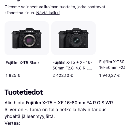
Olemme valinneet valikoiman tuotteita, jotka saattavat 
kiinnostaa sinua.
Näytä kaikki
Fujifilm X-T50 
Fujifilm X-T5 + XF 16-
Fujifilm X-T5 Black
16-50mm F2.8
50mm F2.8-4.8 R LM
LM WR
WR Black
1 825 €
2 422,10 €
1 940,27 €
Tuotetiedot
Alin hinta 
Fujifilm X-T5 + XF 16-80mm F4 R OIS WR 
Silver
 on 
-
. Tämä on tällä hetkellä halvin tarjous 
yhdeltä jälleenmyyjältä.
Vertaa: