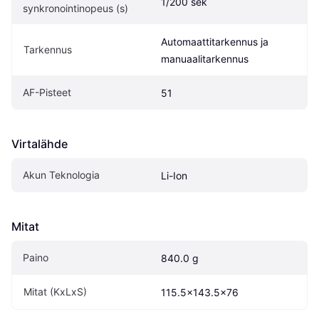
1/200 sek
synkronointinopeus (s)
Automaattitarkennus ja 
Tarkennus
manuaalitarkennus
AF-Pisteet
51
Virtalähde
Akun Teknologia
Li-Ion
Mitat
Paino
840.0 g
Mitat (KxLxS)
115.5x143.5x76