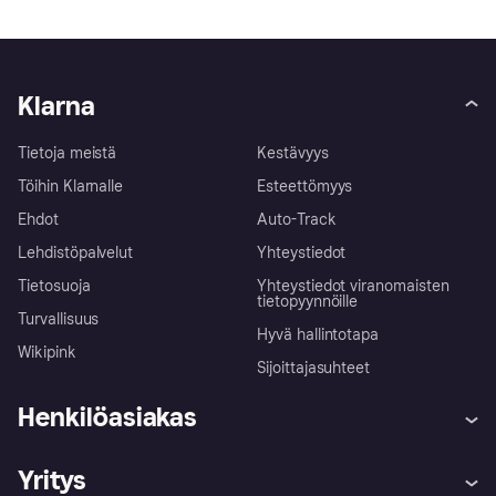
Klarna
Tietoja meistä
Kestävyys
Töihin Klarnalle
Esteettömyys
Ehdot
Auto-Track
Lehdistöpalvelut
Yhteystiedot
Tietosuoja
Yhteystiedot viranomaisten
tietopyynnöille
Turvallisuus
Hyvä hallintotapa
Wikipink
Sijoittajasuhteet
Henkilöasiakas
Ohje
Reklamaatiot
Yritys