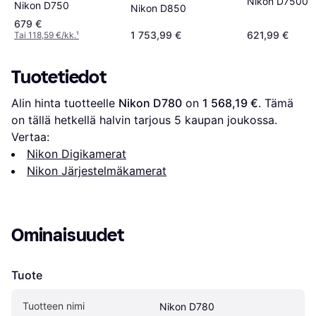
Nikon D7500
Nikon D750
Nikon D850
679 €
1 753,99 €
621,99 €
Tai 118,59 €/kk.
¹
Tuotetiedot
Alin hinta tuotteelle 
Nikon D780
 on 
1 568,19 €
. Tämä 
on tällä hetkellä halvin tarjous 
5
 kaupan joukossa.
Vertaa:
Nikon Digikamerat
Nikon Järjestelmäkamerat
Ominaisuudet
Tuote
Tuotteen nimi
Nikon D780