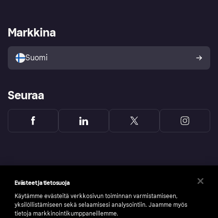
Kirjaudu sisään
Shoppaile turvallisesti Klarnalla
Kauppiastuki
Kehittäjät
Klarna app
Yksityisyysasetukset
Kirjaudu sisään yrityksenä
Operatiivinen tila
Markkina
Tutustu kauppoihin
Peruutusoikeutesi
Myy Klarnalla
Kumppanit ja integraatiot
Ostajan turva
Suomi
Seuraa
Evästeet ja tietosuoja
Käytämme evästeitä verkkosivun toiminnan varmistamiseen,
yksilöllistämiseen sekä selaamisesi analysointiin. Jaamme myös
tietoja markkinointikumppaneillemme.