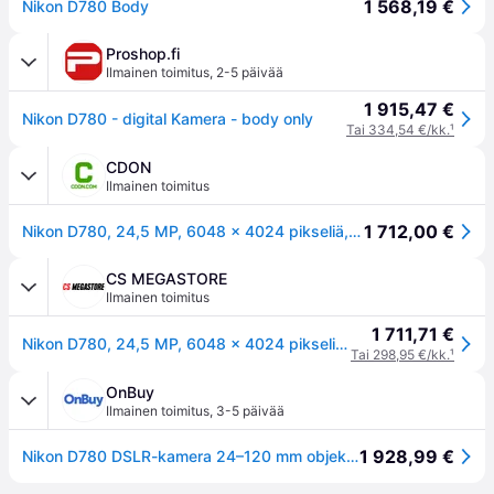
1 568,19 €
Nikon D780 Body
Proshop.fi
Ilmainen toimitus
,
2-5 päivää
1 915,47 €
Nikon D780 - digital Kamera - body only
Tai 334,54 €/kk.
¹
CDON
Ilmainen toimitus
1 712,00 €
Nikon D780, 24,5 MP, 6048 x 4024 pikseliä, CMOS, 4K Ultra HD, Kosketusnäyttö, Musta
CS MEGASTORE
Ilmainen toimitus
1 711,71 €
Nikon D780, 24,5 MP, 6048 x 4024 pikseliä, CMOS, 4K Ultra HD, Kosketusnäyttö, Musta
Tai 298,95 €/kk.
¹
OnBuy
Ilmainen toimitus
,
3-5 päivää
1 928,99 €
Nikon D780 DSLR-kamera 24–120 mm objektiivilla