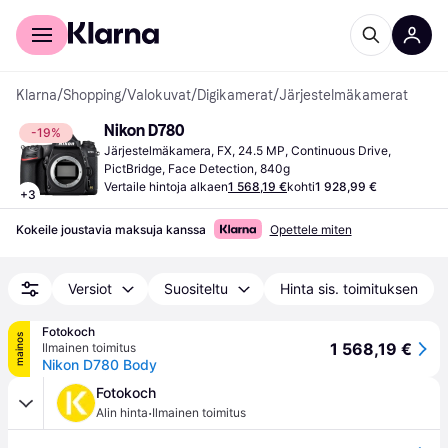
Kuluttajille
Yrityksille
Klarna
/
Shopping
/
Valokuvat
/
Digikamerat
/
Järjestelmäkamerat
Nikon D780
-19%
Järjestelmäkamera, FX, 24.5 MP, Continuous Drive, 
PictBridge, Face Detection, 840g
Vertaile hintoja alkaen
1 568,19 €
kohti
1 928,99 €
+
3
Kokeile joustavia maksuja kanssa
Opettele miten
Versiot
Suositeltu
Hinta sis. toimituksen
Fotokoch
mainos
1 568,19 €
Ilmainen toimitus
Nikon D780 Body
Fotokoch
·
Alin hinta
Ilmainen toimitus