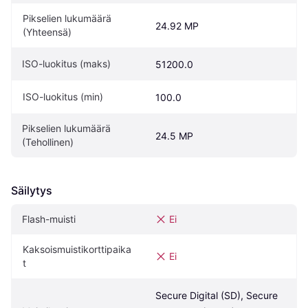
Pikselien lukumäärä 
24.92 MP
(Yhteensä)
ISO-luokitus (maks)
51200.0
ISO-luokitus (min)
100.0
Pikselien lukumäärä 
24.5 MP
(Tehollinen)
Säilytys
Flash-muisti
Ei
Kaksoismuistikorttipaika
Ei
t
Secure Digital (SD), Secure 