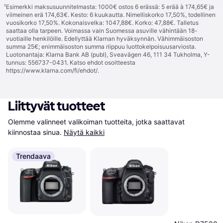
¹
Esimerkki maksusuunnitelmasta: 1000€ ostos 6 erässä: 5 erää à 174,65€ ja
viimeinen erä 174,63€. Kesto: 6 kuukautta. Nimelliskorko 17,50%, todellinen
vuosikorko 17,50%. Kokonaisvelka: 1047,88€. Korko: 47,88€. Talletus
saattaa olla tarpeen. Voimassa vain Suomessa asuville vähintään 18-
vuotiaille henkilöille. Edellyttää Klarnan hyväksynnän. Vähimmäisoston
summa 25€; enimmäisoston summa riippuu luottokelpoisuusarviosta.
Luotonantaja: Klarna Bank AB (publ), Sveavägen 46, 111 34 Tukholma, Y-
tunnus: 556737-0431. Katso ehdot osoitteesta
https://www.klarna.com/fi/ehdot/
.
Liittyvät tuotteet
Olemme valinneet valikoiman tuotteita, jotka saattavat 
kiinnostaa sinua.
Näytä kaikki
Trendaava