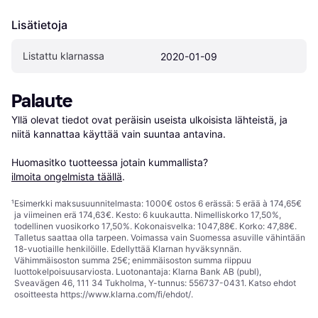
Lisätietoja
Listattu klarnassa
2020-01-09
Palaute
Yllä olevat tiedot ovat peräisin useista ulkoisista lähteistä, ja 
niitä kannattaa käyttää vain suuntaa antavina.

Huomasitko tuotteessa jotain kummallista? 
ilmoita ongelmista täällä
.
¹
Esimerkki maksusuunnitelmasta: 1000€ ostos 6 erässä: 5 erää à 174,65€
ja viimeinen erä 174,63€. Kesto: 6 kuukautta. Nimelliskorko 17,50%,
todellinen vuosikorko 17,50%. Kokonaisvelka: 1047,88€. Korko: 47,88€.
Talletus saattaa olla tarpeen. Voimassa vain Suomessa asuville vähintään
18-vuotiaille henkilöille. Edellyttää Klarnan hyväksynnän.
Vähimmäisoston summa 25€; enimmäisoston summa riippuu
luottokelpoisuusarviosta. Luotonantaja: Klarna Bank AB (publ),
Sveavägen 46, 111 34 Tukholma, Y-tunnus: 556737-0431. Katso ehdot
osoitteesta
https://www.klarna.com/fi/ehdot/
.