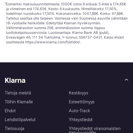
¹
Esimerkki maksusuunnitelmasta: 1000€ ostos 6 erässä: 5 erää à 174,65€
ja viimeinen erä 174,63€. Kesto: 6 kuukautta. Nimelliskorko 17,50%,
todellinen vuosikorko 17,50%. Kokonaisvelka: 1047,88€. Korko: 47,88€.
Talletus saattaa olla tarpeen. Voimassa vain Suomessa asuville vähintään
18-vuotiaille henkilöille. Edellyttää Klarnan hyväksynnän.
Vähimmäisoston summa 25€; enimmäisoston summa riippuu
luottokelpoisuusarviosta. Luotonantaja: Klarna Bank AB (publ),
Sveavägen 46, 111 34 Tukholma, Y-tunnus: 556737-0431. Katso ehdot
osoitteesta
https://www.klarna.com/fi/ehdot/
.
Klarna
Tietoja meistä
Kestävyys
Töihin Klarnalle
Esteettömyys
Ehdot
Auto-Track
Lehdistöpalvelut
Yhteystiedot
Tietosuoja
Yhteystiedot viranomaisten
tietopyynnöille