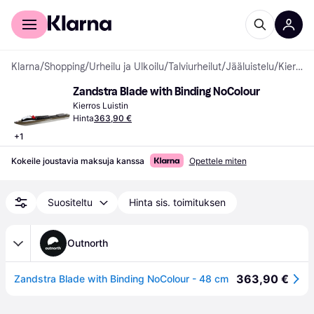
Kuluttajille
Yrityksille
Klarna
/
Shopping
/
Urheilu ja Ulkoilu
/
Talviurheilut
/
Jääluistelu
/
Kierros Luistimet
Zandstra Blade with Binding NoColour
Kierros Luistin
Hinta
363,90 €
+
1
Kokeile joustavia maksuja kanssa
Opettele miten
Suositeltu
Hinta sis. toimituksen
Outnorth
363,90 €
Zandstra Blade with Binding NoColour - 48 cm