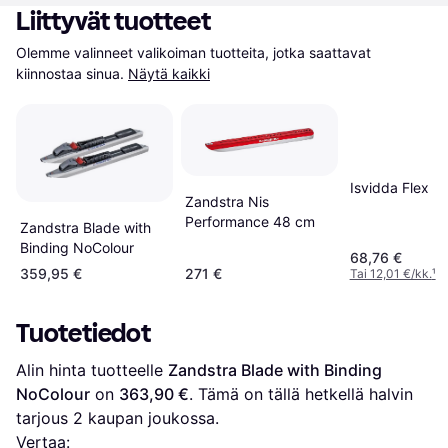
Liittyvät tuotteet
Olemme valinneet valikoiman tuotteita, jotka saattavat 
kiinnostaa sinua.
Näytä kaikki
Isvidda Flex
Zandstra Nis
Performance 48 cm
Zandstra Blade with
Binding NoColour
68,76 €
359,95 €
271 €
Tai 12,01 €/kk.
¹
Tuotetiedot
Alin hinta tuotteelle 
Zandstra Blade with Binding 
NoColour
 on 
363,90 €
. Tämä on tällä hetkellä halvin 
tarjous 
2
 kaupan joukossa.
Vertaa: