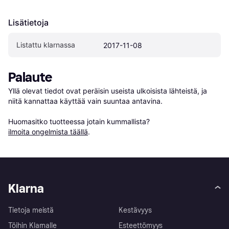
Lisätietoja
Listattu klarnassa
2017-11-08
Palaute
Yllä olevat tiedot ovat peräisin useista ulkoisista lähteistä, ja 
niitä kannattaa käyttää vain suuntaa antavina.

Huomasitko tuotteessa jotain kummallista? 
ilmoita ongelmista täällä
.
Klarna
Tietoja meistä
Kestävyys
Töihin Klarnalle
Esteettömyys