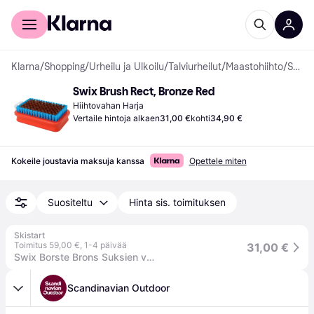
Kuluttajille
Yrityksille
Klarna
/
Shopping
/
Urheilu ja Ulkoilu
/
Talviurheilut
/
Maastohiihto
/
Sukset Vahauslisävarusteet
Swix Brush Rect, Bronze Red
Hiihtovahan Harja
Vertaile hintoja alkaen
31,00 €
kohti
34,90 €
Kokeile joustavia maksuja kanssa
Opettele miten
Suositeltu
Hinta sis. toimituksen
Skistart
Toimitus 59,00 €
,
1-4 päivää
31,00 €
Swix Borste Brons Suksien voitelutarvikkeet
Scandinavian Outdoor