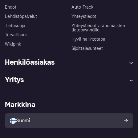
Ehdot
Auto-Track
Lehdistöpalvelut
Yhteystiedot
Tietosuoja
Yhteystiedot viranomaisten
tietopyynnöille
Turvallisuus
Hyvä hallintotapa
Wikipink
Sijoittajasuhteet
Henkilöasiakas
Ohje
Reklamaatiot
Yritys
Kirjaudu sisään
Shoppaile turvallisesti Klarnalla
Kauppiastuki
Kehittäjät
Klarna app
Yksityisyysasetukset
Kirjaudu sisään yrityksenä
Operatiivinen tila
Markkina
Tutustu kauppoihin
Peruutusoikeutesi
Myy Klarnalla
Kumppanit ja integraatiot
Ostajan turva
Suomi