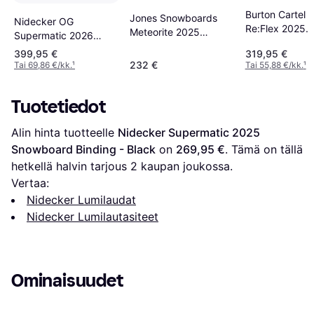
Burton Cartel 
Jones Snowboards
Nidecker OG
Re:Flex 2025
Meteorite 2025
Supermatic 2026
Lumilautasitee
Lumilautasiteet
Lumilautasiteet
399,95 €
319,95 €
black
eclipse black
232 €
Tai 69,86 €/kk.
¹
Tai 55,88 €/kk.
¹
Tuotetiedot
Alin hinta tuotteelle 
Nidecker Supermatic 2025 
Snowboard Binding - Black
 on 
269,95 €
. Tämä on tällä 
hetkellä halvin tarjous 
2
 kaupan joukossa.
Vertaa:
Nidecker Lumilaudat
Nidecker Lumilautasiteet
Ominaisuudet