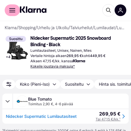
Kuluttajille
Yrityksille
Klarna
/
Shopping
/
Urheilu ja Ulkoilu
/
Talviurheilut
/
Lumilaudat
/
Lumilautasiteet
Nidecker Supermatic 2025 Snowboard 
Suosittu
Binding - Black
Lumilautasiteet, Unisex, Nainen, Mies
Vertaile hintoja alkaen
269,95 €
kohti
449,95 €
+
4
Alkaen 47,15 €/kk. kanssa
Kokeile joustavia maksuja*
Koko (Pieni-Iso)
Suositeltu
Hinta sis. toimit
Blue Tomato
Toimitus 2,90 €
,
4-6 päivää
269,95 €
Nidecker Supermatic Lumilautasiteet
Tai 47,15 €/kk.
¹
¹
Esimerkki maksusuunnitelmasta: 1000€ ostos 6 erässä: 5 erää à 174,65€ ja