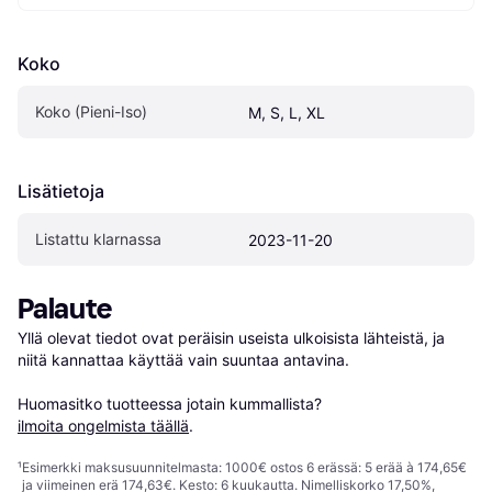
Koko
Koko (Pieni-Iso)
M, S, L, XL
Lisätietoja
Listattu klarnassa
2023-11-20
Palaute
Yllä olevat tiedot ovat peräisin useista ulkoisista lähteistä, ja 
niitä kannattaa käyttää vain suuntaa antavina.

Huomasitko tuotteessa jotain kummallista? 
ilmoita ongelmista täällä
.
¹
Esimerkki maksusuunnitelmasta: 1000€ ostos 6 erässä: 5 erää à 174,65€
ja viimeinen erä 174,63€. Kesto: 6 kuukautta. Nimelliskorko 17,50%,