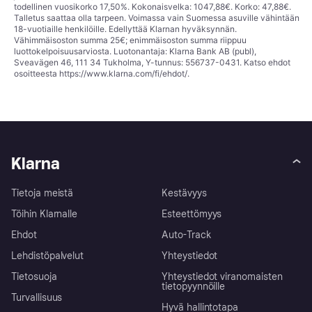
todellinen vuosikorko 17,50%. Kokonaisvelka: 1047,88€. Korko: 47,88€.
Talletus saattaa olla tarpeen. Voimassa vain Suomessa asuville vähintään
18-vuotiaille henkilöille. Edellyttää Klarnan hyväksynnän.
Vähimmäisoston summa 25€; enimmäisoston summa riippuu
luottokelpoisuusarviosta. Luotonantaja: Klarna Bank AB (publ),
Sveavägen 46, 111 34 Tukholma, Y-tunnus: 556737-0431. Katso ehdot
osoitteesta
https://www.klarna.com/fi/ehdot/
.
Klarna
Tietoja meistä
Kestävyys
Töihin Klarnalle
Esteettömyys
Ehdot
Auto-Track
Lehdistöpalvelut
Yhteystiedot
Tietosuoja
Yhteystiedot viranomaisten
tietopyynnöille
Turvallisuus
Hyvä hallintotapa