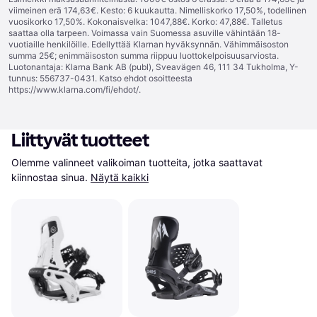
viimeinen erä 174,63€. Kesto: 6 kuukautta. Nimelliskorko 17,50%, todellinen
vuosikorko 17,50%. Kokonaisvelka: 1047,88€. Korko: 47,88€. Talletus
saattaa olla tarpeen. Voimassa vain Suomessa asuville vähintään 18-
vuotiaille henkilöille. Edellyttää Klarnan hyväksynnän. Vähimmäisoston
summa 25€; enimmäisoston summa riippuu luottokelpoisuusarviosta.
Luotonantaja: Klarna Bank AB (publ), Sveavägen 46, 111 34 Tukholma, Y-
tunnus: 556737-0431. Katso ehdot osoitteesta
https://www.klarna.com/fi/ehdot/
.
Liittyvät tuotteet
Olemme valinneet valikoiman tuotteita, jotka saattavat 
kiinnostaa sinua.
Näytä kaikki