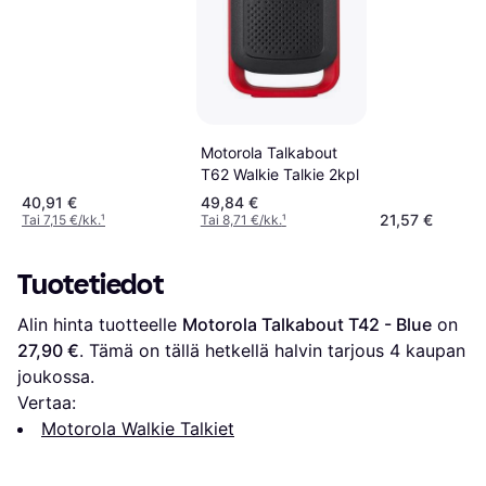
Motorola Talkabout
T62 Walkie Talkie 2kpl
40,91 €
49,84 €
21,57 €
Tai 7,15 €/kk.
¹
Tai 8,71 €/kk.
¹
Tuotetiedot
Alin hinta tuotteelle 
Motorola Talkabout T42 - Blue
 on 
27,90 €
. Tämä on tällä hetkellä halvin tarjous 
4
 kaupan 
joukossa.
Vertaa:
Motorola Walkie Talkiet