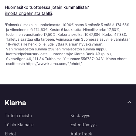
Huomasitko tuotteessa jotain kummallista? 
ilmoita ongelmista täällä
.
¹
Esimerkki maksusuunnitelmasta: 1000€ ostos 6 erässä: 5 erää à 174,65€
ja viimeinen erä 174,63€. Kesto: 6 kuukautta. Nimelliskorko 17,50%,
todellinen vuosikorko 17,50%. Kokonaisvelka: 1047,88€. Korko: 47,88€.
Talletus saattaa olla tarpeen. Voimassa vain Suomessa asuville vähintään
18-vuotiaille henkilöille. Edellyttää Klarnan hyväksynnän.
Vähimmäisoston summa 25€; enimmäisoston summa riippuu
luottokelpoisuusarviosta. Luotonantaja: Klarna Bank AB (publ),
Sveavägen 46, 111 34 Tukholma, Y-tunnus: 556737-0431. Katso ehdot
osoitteesta
https://www.klarna.com/fi/ehdot/
.
Klarna
Tietoja meistä
Kestävyys
Töihin Klarnalle
Esteettömyys
Ehdot
Auto-Track