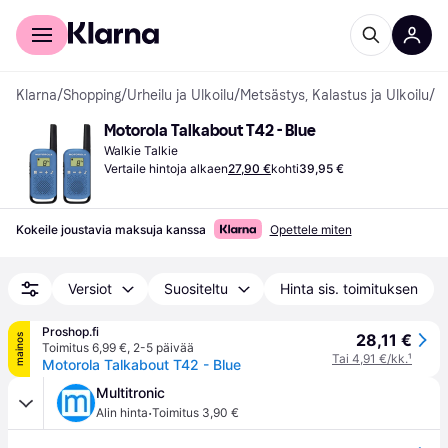
Kuluttajille
Yrityksille
Klarna
/
Shopping
/
Urheilu ja Ulkoilu
/
Metsästys, Kalastus ja Ulkoilu
/
Wa
Motorola Talkabout T42 - Blue
Walkie Talkie
Vertaile hintoja alkaen
27,90 €
kohti
39,95 €
Kokeile joustavia maksuja kanssa
Opettele miten
Versiot
Suositeltu
Hinta sis. toimituksen
Proshop.fi
28,11 €
mainos
Toimitus 6,99 €
,
2-5 päivää
Tai 4,91 €/kk.
¹
Motorola Talkabout T42 - Blue
Multitronic
·
Alin hinta
Toimitus 3,90 €