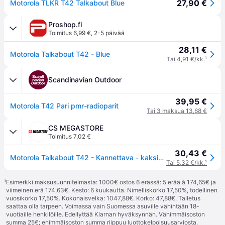
27,90 €
Motorola TLKR T42 Talkabout Blue
Proshop.fi
Toimitus 6,99 €
,
2-5 päivää
28,11 €
Motorola Talkabout T42 - Blue
Tai 4,91 €/kk.
¹
Scandinavian Outdoor
39,95 €
Motorola T42 Pari pmr-radioparit
Tai 3 maksua 13,68 €
CS MEGASTORE
Toimitus 7,02 €
30,43 €
Motorola Talkabout T42 - Kannettava - kaksisuuntainen radio - PMR - 446 MHz - 16 kanavaa - musta ja sininen (2 kpl pakkaus)
Tai 5,32 €/kk.
¹
¹
Esimerkki maksusuunnitelmasta: 1000€ ostos 6 erässä: 5 erää à 174,65€ ja
viimeinen erä 174,63€. Kesto: 6 kuukautta. Nimelliskorko 17,50%, todellinen
vuosikorko 17,50%. Kokonaisvelka: 1047,88€. Korko: 47,88€. Talletus
saattaa olla tarpeen. Voimassa vain Suomessa asuville vähintään 18-
vuotiaille henkilöille. Edellyttää Klarnan hyväksynnän. Vähimmäisoston
summa 25€; enimmäisoston summa riippuu luottokelpoisuusarviosta.