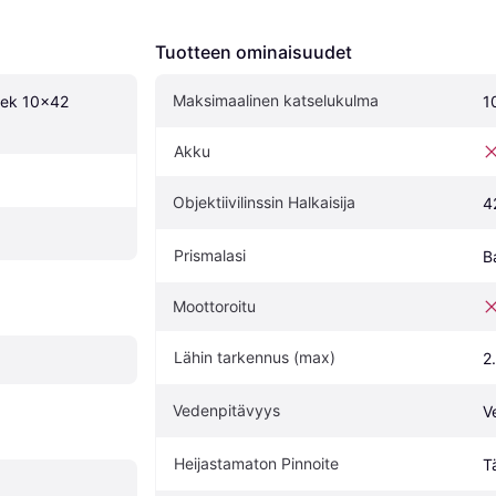
Tuotteen ominaisuudet
Maksimaalinen katselukulma
ek 10x42 
1
Akku
Objektiivilinssin Halkaisija
4
Prismalasi
B
Moottoroitu
Lähin tarkennus (max)
2
Vedenpitävyys
V
Heijastamaton Pinnoite
T