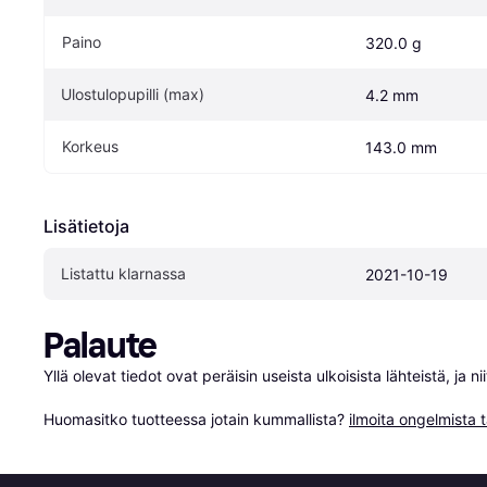
Paino
320.0 g
Ulostulopupilli (max)
4.2 mm
Korkeus
143.0 mm
Lisätietoja
Listattu klarnassa
2021-10-19
Palaute
Yllä olevat tiedot ovat peräisin useista ulkoisista lähteistä, ja 
Huomasitko tuotteessa jotain kummallista? 
ilmoita ongelmista t