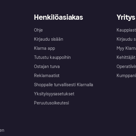
Henkilöasiakas
Yritys
Ohje
Kauppiast
Kirjaudu sisään
Kirjaudu s
Klarna app
Myy Klarn
Tutustu kauppoihin
Kehittäjät
Ostajan turva
Operatiivi
Reklamaatiot
Kumppanit 
Shoppaile turvallisesti Klarnalla
Yksityisyysasetukset
Peruutusoikeutesi
ten