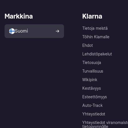
Markkina
Klarna
Tietoja meistä
Suomi
Töihin Klarnalle
Ehdot
Lehdistöpalvelut
Tietosuoja
Turvallisuus
Wikipink
Kestävyys
Esteettömyys
Auto-Track
Yhteystiedot
Yhteystiedot viranomais
tietopyynnöille