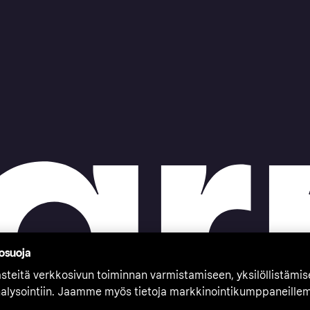
tosuoja
teitä verkkosivun toiminnan varmistamiseen, yksilöllistämi
nalysointiin. Jaamme myös tietoja markkinointikumppaneille