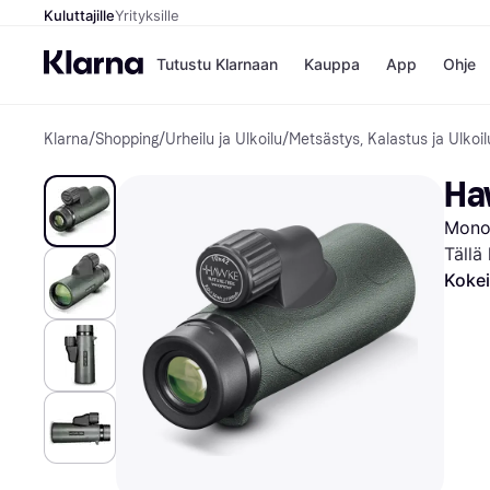
Kuluttajille
Yrityksille
Tutustu Klarnaan
Kauppa
App
Ohje
Klarna
/
Shopping
/
Urheilu ja Ulkoilu
/
Metsästys, Kalastus ja Ulkoil
Kaupat
Ma
Booking.
Mak
Ha
Gigantti
Mak
H&M
Mak
Monok
Peten Koi
kul
Wolt
Mak
Tällä
Rah
Kokei
Mob
Kauppahakem