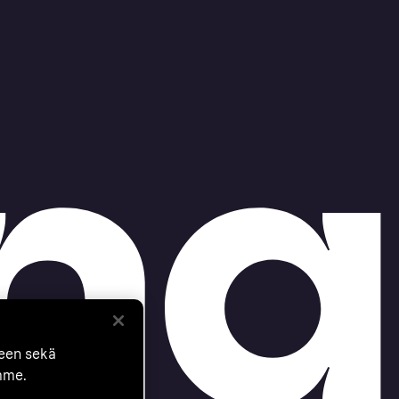
seen sekä
mme.