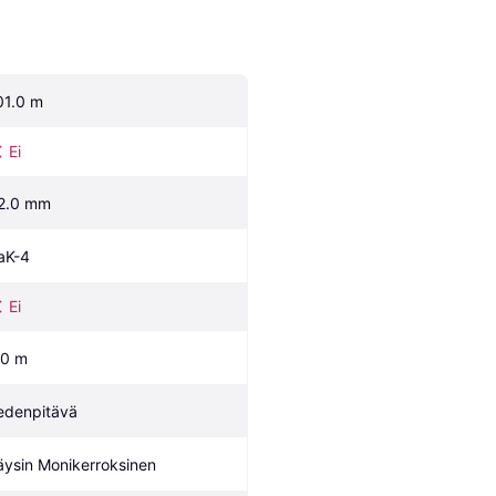
01.0 m
Ei
2.0 mm
aK-4
Ei
.0 m
edenpitävä
äysin Monikerroksinen