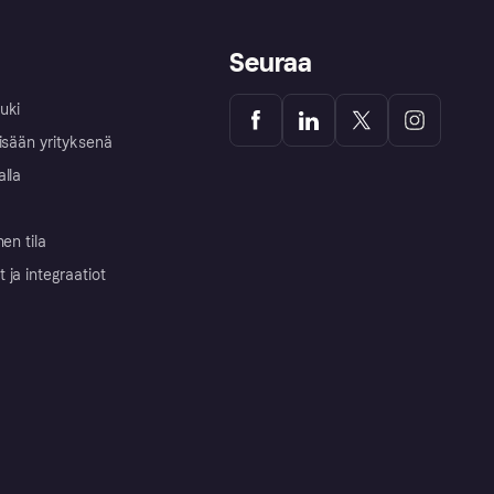
Seuraa
uki
isään yrityksenä
alla
nen tila
ja integraatiot