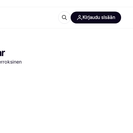
Kirjaudu sisään
totarvikkeet
rna?
ar
erroksinen
 kategoriat