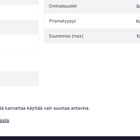
Ominaisuudet
S
Prismatyyppi
K
Suurennus (max)
1
niitä kannattaa käyttää vain suuntaa antavina.

äällä
.