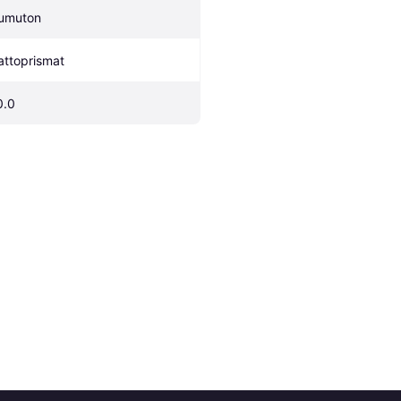
umuton
attoprismat
0.0