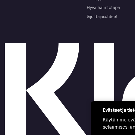
Hyvä hallintotapa
Sijoittajasuhteet
Evästeet ja tie
Käytämme eväs
selaamisesi a