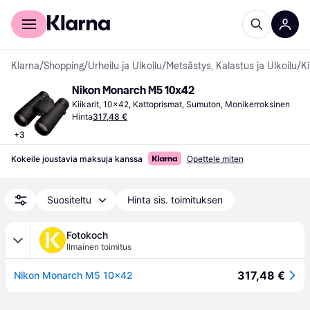
Kuluttajille
Yrityksille
Klarna
/
Shopping
/
Urheilu ja Ulkoilu
/
Metsästys, Kalastus ja Ulkoilu
/
Ki
Nikon Monarch M5 10x42
Kiikarit, 10x42, Kattoprismat, Sumuton, Monikerroksinen
Hinta
317,48 €
+
3
Kokeile joustavia maksuja kanssa
Opettele miten
Suositeltu
Hinta sis. toimituksen
Fotokoch
Ilmainen toimitus
317,48 €
Nikon Monarch M5 10x42