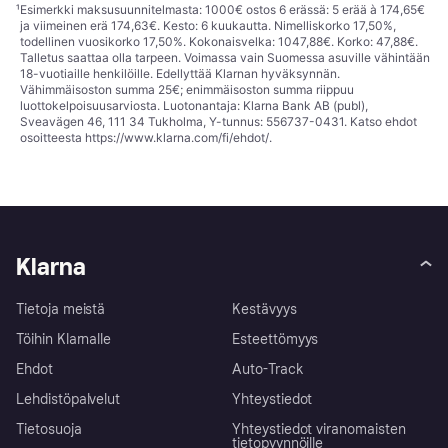
¹
Esimerkki maksusuunnitelmasta: 1000€ ostos 6 erässä: 5 erää à 174,65€
ja viimeinen erä 174,63€. Kesto: 6 kuukautta. Nimelliskorko 17,50%,
todellinen vuosikorko 17,50%. Kokonaisvelka: 1047,88€. Korko: 47,88€.
Talletus saattaa olla tarpeen. Voimassa vain Suomessa asuville vähintään
18-vuotiaille henkilöille. Edellyttää Klarnan hyväksynnän.
Vähimmäisoston summa 25€; enimmäisoston summa riippuu
luottokelpoisuusarviosta. Luotonantaja: Klarna Bank AB (publ),
Sveavägen 46, 111 34 Tukholma, Y-tunnus: 556737-0431. Katso ehdot
osoitteesta
https://www.klarna.com/fi/ehdot/
.
Klarna
Tietoja meistä
Kestävyys
Töihin Klarnalle
Esteettömyys
Ehdot
Auto-Track
Lehdistöpalvelut
Yhteystiedot
Tietosuoja
Yhteystiedot viranomaisten
tietopyynnöille