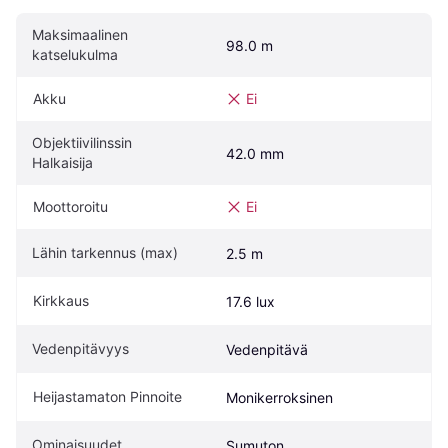
Maksimaalinen 
98.0 m
katselukulma
Akku
Ei
Objektiivilinssin 
42.0 mm
Halkaisija
Moottoroitu
Ei
Lähin tarkennus (max)
2.5 m
Kirkkaus
17.6 lux
Vedenpitävyys
Vedenpitävä
Heijastamaton Pinnoite
Monikerroksinen
Ominaisuudet
Sumuton