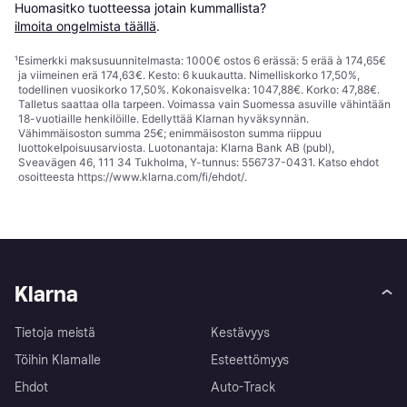
Huomasitko tuotteessa jotain kummallista? 
ilmoita ongelmista täällä
.
¹
Esimerkki maksusuunnitelmasta: 1000€ ostos 6 erässä: 5 erää à 174,65€
ja viimeinen erä 174,63€. Kesto: 6 kuukautta. Nimelliskorko 17,50%,
todellinen vuosikorko 17,50%. Kokonaisvelka: 1047,88€. Korko: 47,88€.
Talletus saattaa olla tarpeen. Voimassa vain Suomessa asuville vähintään
18-vuotiaille henkilöille. Edellyttää Klarnan hyväksynnän.
Vähimmäisoston summa 25€; enimmäisoston summa riippuu
luottokelpoisuusarviosta. Luotonantaja: Klarna Bank AB (publ),
Sveavägen 46, 111 34 Tukholma, Y-tunnus: 556737-0431. Katso ehdot
osoitteesta
https://www.klarna.com/fi/ehdot/
.
Klarna
Tietoja meistä
Kestävyys
Töihin Klarnalle
Esteettömyys
Ehdot
Auto-Track