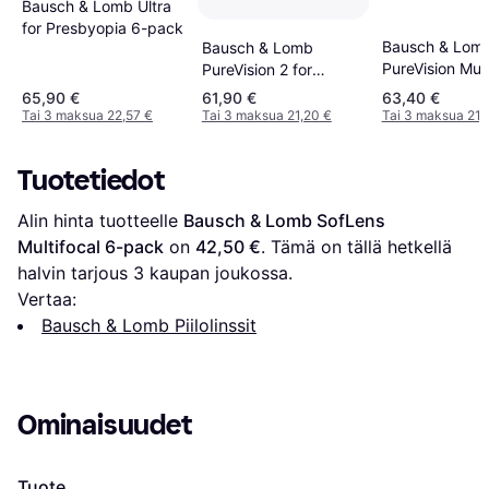
Bausch & Lomb Ultra
for Presbyopia 6-pack
Bausch & Lom
Bausch & Lomb
PureVision Mult
PureVision 2 for
6-pack
Presbyopia 6-pack
65,90 €
61,90 €
63,40 €
Tai 3 maksua 22,57 €
Tai 3 maksua 21,20 €
Tai 3 maksua 21,
Tuotetiedot
Alin hinta tuotteelle 
Bausch & Lomb SofLens 
Multifocal 6-pack
 on 
42,50 €
. Tämä on tällä hetkellä 
halvin tarjous 
3
 kaupan joukossa.
Vertaa:
Bausch & Lomb Piilolinssit
Ominaisuudet
Tuote