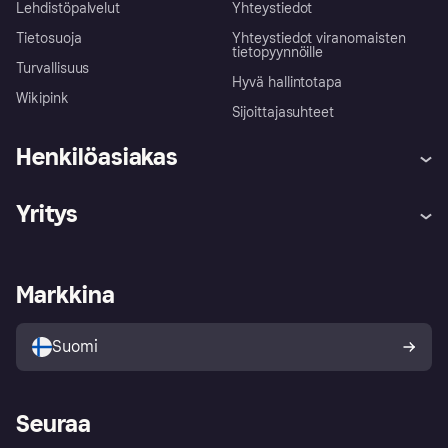
Lehdistöpalvelut
Yhteystiedot
Tietosuoja
Yhteystiedot viranomaisten
tietopyynnöille
Turvallisuus
Hyvä hallintotapa
Wikipink
Sijoittajasuhteet
Henkilöasiakas
Ohje
Reklamaatiot
Yritys
Kirjaudu sisään
Shoppaile turvallisesti Klarnalla
Kauppiastuki
Kehittäjät
Klarna app
Yksityisyysasetukset
Kirjaudu sisään yrityksenä
Operatiivinen tila
Markkina
Tutustu kauppoihin
Peruutusoikeutesi
Myy Klarnalla
Kumppanit ja integraatiot
Ostajan turva
Suomi
Seuraa