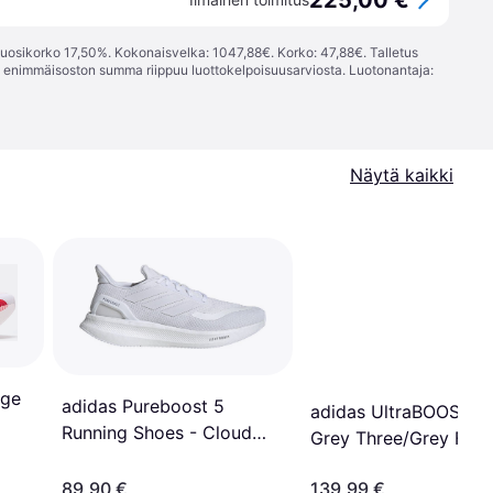
225,00 €
vuosikorko 17,50%. Kokonaisvelka: 1047,88€. Korko: 47,88€. Talletus
; enimmäisoston summa riippuu luottokelpoisuusarviosta. Luotonantaja:
Näytä kaikki
dge
adidas Pureboost 5
adidas UltraBOOST 21
Running Shoes - Cloud
Grey Three/Grey Four
White
89,90 €
139,99 €