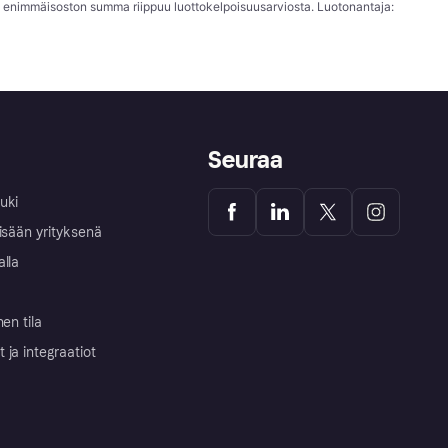
; enimmäisoston summa riippuu luottokelpoisuusarviosta. Luotonantaja:
Seuraa
uki
isään yrityksenä
alla
nen tila
ja integraatiot