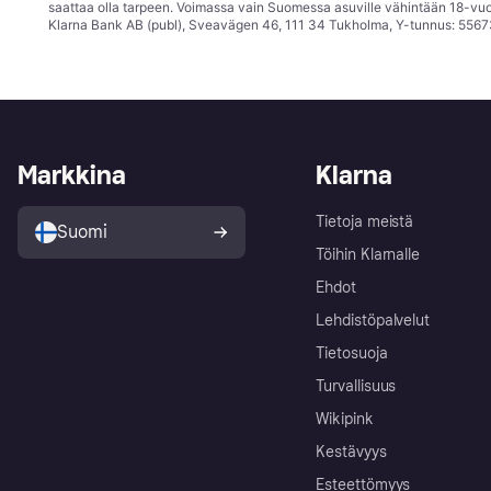
saattaa olla tarpeen. Voimassa vain Suomessa asuville vähintään 18-vuo
Klarna Bank AB (publ), Sveavägen 46, 111 34 Tukholma, Y-tunnus: 5567
Markkina
Klarna
Tietoja meistä
Suomi
Töihin Klarnalle
Ehdot
Lehdistöpalvelut
Tietosuoja
Turvallisuus
Wikipink
Kestävyys
Esteettömyys