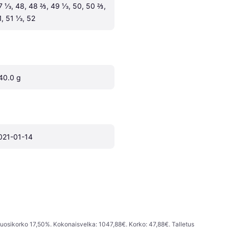
7 ⅓, 48, 48 ⅔, 49 ⅓, 50, 50 ⅔, 
1, 51 ⅓, 52
40.0 g
021-01-14
vuosikorko 17,50%. Kokonaisvelka: 1047,88€. Korko: 47,88€. Talletus