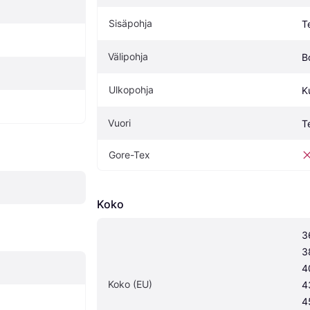
Sisäpohja
Te
Välipohja
B
Ulkopohja
K
Vuori
Te
Gore-Tex
Koko
3
3
4
Koko (EU)
4
4