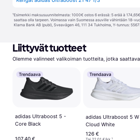
Kengät adidas Ultraboost 21 47 1/3
¹
Esimerkki maksusuunnitelmasta: 1000€ ostos 6 erässä: 5 erää à 174,65€ 
saattaa olla tarpeen. Voimassa vain Suomessa asuville vähintään 18-vuo
Klarna Bank AB (publ), Sveavägen 46, 111 34 Tukholma, Y-tunnus: 5567
Liittyvät tuotteet
Olemme valinneet valikoiman tuotteita, jotka saattavat
Trendaava
Trendaava
adidas Ultraboost 5 -
adidas Ultraboost 5 W
Core Black
Cloud White
126 €
107,40 €
Tai 22,01 €/kk.
¹