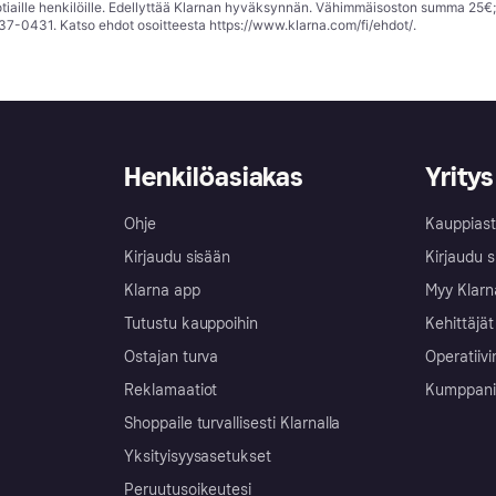
tiaille henkilöille. Edellyttää Klarnan hyväksynnän. Vähimmäisoston summa 25€
37-0431. Katso ehdot osoitteesta
https://www.klarna.com/fi/ehdot/
.
Henkilöasiakas
Yritys
Ohje
Kauppiast
Kirjaudu sisään
Kirjaudu s
Klarna app
Myy Klarn
Tutustu kauppoihin
Kehittäjät
Ostajan turva
Operatiivi
Reklamaatiot
Kumppanit 
Shoppaile turvallisesti Klarnalla
Yksityisyysasetukset
Peruutusoikeutesi