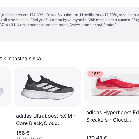
ja viimeinen erä 174,63€. Kesto: 6 kuukautta. Nimelliskorko 17,50%, todellinen 
tiaille henkilöille. Edellyttää Klarnan hyväksynnän. Vähimmäisoston summa 25€
37-0431. Katso ehdot osoitteesta
https://www.klarna.com/fi/ehdot/
.
 kiinnostaa sinua.
-15%
adidas Hyperboost E
adidas Ultraboost 5X M -
 -
Sneakers - Cloud
Core Black/Cloud
White/Pure Ruby/Zero
White/Carbon
158 €
Metallic
170,49 €
Tai 27,60 €/kk.
¹