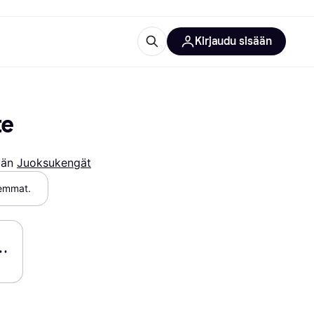
Kirjaudu sisään
totarvikkeet
rna?
te
ään 
Juoksukengät
semmat.
 kategoriat