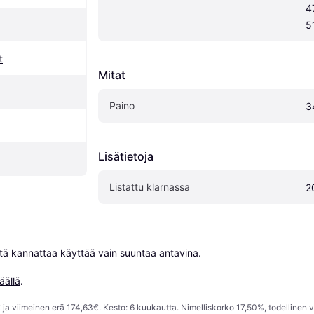
4
5
t
Mitat
Paino
3
Lisätietoja
Listattu klarnassa
2
niitä kannattaa käyttää vain suuntaa antavina.

äällä
.
ja viimeinen erä 174,63€. Kesto: 6 kuukautta. Nimelliskorko 17,50%, todellinen 