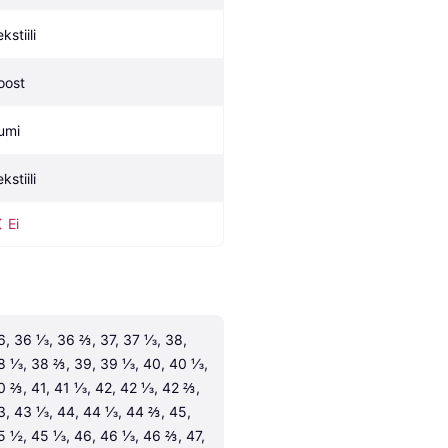
kstiili
oost
umi
kstiili
Ei
6, 36 ⅓, 36 ⅔, 37, 37 ⅓, 38, 
8 ⅓, 38 ⅔, 39, 39 ⅓, 40, 40 ⅓, 
0 ⅔, 41, 41 ⅓, 42, 42 ⅓, 42 ⅔, 
3, 43 ⅓, 44, 44 ⅓, 44 ⅔, 45, 
5 ½, 45 ⅓, 46, 46 ⅓, 46 ⅔, 47, 