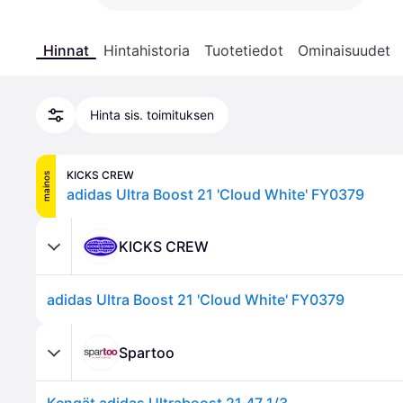
Hinnat
Hintahistoria
Tuotetiedot
Ominaisuudet
Hinta sis. toimituksen
KICKS CREW
mainos
adidas Ultra Boost 21 'Cloud White' FY0379
KICKS CREW
adidas Ultra Boost 21 'Cloud White' FY0379
Spartoo