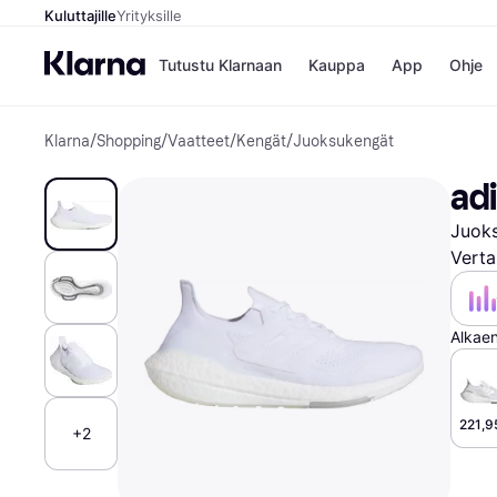
Kuluttajille
Yrityksille
Tutustu Klarnaan
Kauppa
App
Ohje
Klarna
/
Shopping
/
Vaatteet
/
Kengät
/
Juoksukengät
Kaupat
Ma
Booking.
Mak
ad
Gigantti
Mak
H&M
Mak
Juoks
Peten Koi
kul
Wolt
Mak
Verta
Rah
Mob
Alkae
Kauppahakem
221,9
+2