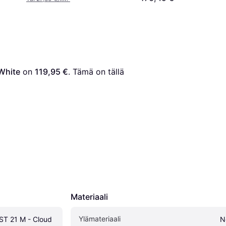
White
 on 
119,95 €
. Tämä on tällä 
Materiaali
Ylämateriaali
T 21 M - Cloud 
N