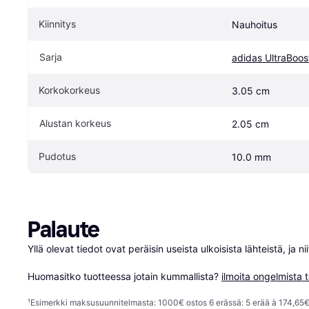
Kiinnitys
Nauhoitus
Sarja
adidas UltraBoos
Korkokorkeus
3.05 cm
Alustan korkeus
2.05 cm
Pudotus
10.0 mm
Palaute
Yllä olevat tiedot ovat peräisin useista ulkoisista lähteistä, ja 
Huomasitko tuotteessa jotain kummallista? 
ilmoita ongelmista t
¹
Esimerkki maksusuunnitelmasta: 1000€ ostos 6 erässä: 5 erää à 174,65€ 