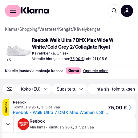
Kuluttajille
Yrityksille
Klarna
/
Shopping
/
Vaatteet
/
Kengät
/
Kävelykengät
Reebok Walk Ultra 7 DMX Max Wide W - 
White/Cold Grey 2/Collegiate Royal
Kävelykenkä, Unisex
Vertaile hintoja alkaen
75,00 €
kohti
211,95 €
+
5
Kokeile joustavia maksuja kanssa
Opettele miten
Koko (EU)
Suositeltu
Hinta sis. toimituksen
Reebok
mainos
75,00 €
Toimitus 9,95 €
,
3-5 päivää
Reebok - Walk Ultra 7 DMX Max Women's Shoes, White/Cdgry/Croyal, Size: 39
Reebok
·
Alin hinta
Toimitus 9,95 €
,
3-5 päivää