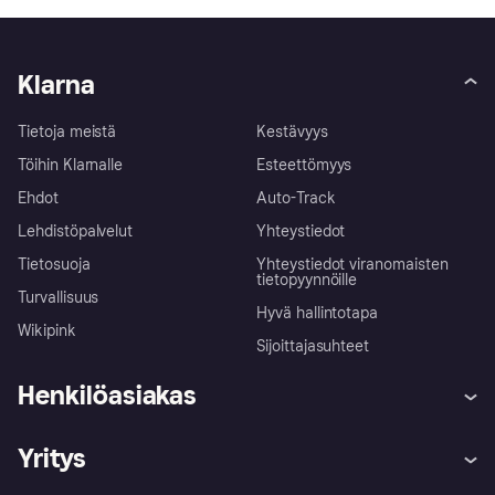
Klarna
Tietoja meistä
Kestävyys
Töihin Klarnalle
Esteettömyys
Ehdot
Auto-Track
Lehdistöpalvelut
Yhteystiedot
Tietosuoja
Yhteystiedot viranomaisten
tietopyynnöille
Turvallisuus
Hyvä hallintotapa
Wikipink
Sijoittajasuhteet
Henkilöasiakas
Ohje
Reklamaatiot
Yritys
Kirjaudu sisään
Shoppaile turvallisesti Klarnalla