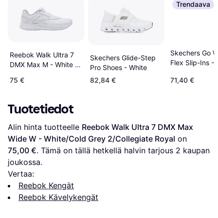
Trendaava
Skechers Go W
Reebok Walk Ultra 7
Skechers Glide-Step
Flex Slip-Ins -
DMX Max M - White /
Pro Shoes - White
Cold Grey 2 /
75 €
82,84 €
71,40 €
Collegiate Royal
Tuotetiedot
Alin hinta tuotteelle 
Reebok Walk Ultra 7 DMX Max 
Wide W - White/Cold Grey 2/Collegiate Royal
 on 
75,00 €
. Tämä on tällä hetkellä halvin tarjous 
2
 kaupan 
joukossa.
Vertaa:
Reebok Kengät
Reebok Kävelykengät