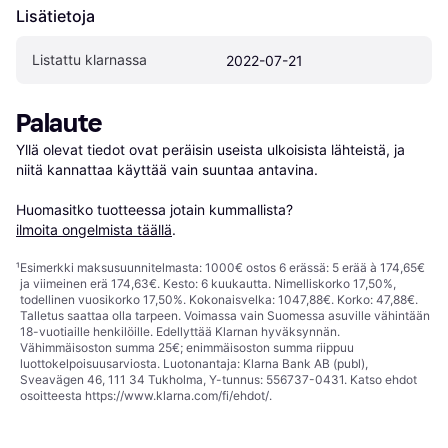
Lisätietoja
Listattu klarnassa
2022-07-21
Palaute
Yllä olevat tiedot ovat peräisin useista ulkoisista lähteistä, ja 
niitä kannattaa käyttää vain suuntaa antavina.

Huomasitko tuotteessa jotain kummallista? 
ilmoita ongelmista täällä
.
¹
Esimerkki maksusuunnitelmasta: 1000€ ostos 6 erässä: 5 erää à 174,65€
ja viimeinen erä 174,63€. Kesto: 6 kuukautta. Nimelliskorko 17,50%,
todellinen vuosikorko 17,50%. Kokonaisvelka: 1047,88€. Korko: 47,88€.
Talletus saattaa olla tarpeen. Voimassa vain Suomessa asuville vähintään
18-vuotiaille henkilöille. Edellyttää Klarnan hyväksynnän.
Vähimmäisoston summa 25€; enimmäisoston summa riippuu
luottokelpoisuusarviosta. Luotonantaja: Klarna Bank AB (publ),
Sveavägen 46, 111 34 Tukholma, Y-tunnus: 556737-0431. Katso ehdot
osoitteesta
https://www.klarna.com/fi/ehdot/
.