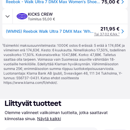
75,00 €
Reebok - Walk Ultra 7 DMX Max Women's Shoes, White/Cdgry/Croyal, Size: 39
KICKS CREW
Toimitus 55,00 €
211,95 €
(WMNS) Reebok Walk Ultra 7 DMX Max 'White' EH0937
Tai 37,02 €/kk.
¹
¹
Esimerkki maksusuunnitelmasta: 1000€ ostos 6 erässä: 5 erää à 174,65€ ja
viimeinen erä 174,63€. Kesto: 6 kuukautta. Nimelliskorko 17,50%, todellinen
vuosikorko 17,50%. Kokonaisvelka: 1047,88€. Korko: 47,88€. Talletus
saattaa olla tarpeen. Voimassa vain Suomessa asuville vähintään 18-
vuotiaille henkilöille. Edellyttää Klarnan hyväksynnän. Vähimmäisoston
summa 25€; enimmäisoston summa riippuu luottokelpoisuusarviosta.
Luotonantaja: Klarna Bank AB (publ), Sveavägen 46, 111 34 Tukholma, Y-
tunnus: 556737-0431. Katso ehdot osoitteesta
https://www.klarna.com/fi/ehdot/
.
Liittyvät tuotteet
Olemme valinneet valikoiman tuotteita, jotka saattavat 
kiinnostaa sinua.
Näytä kaikki