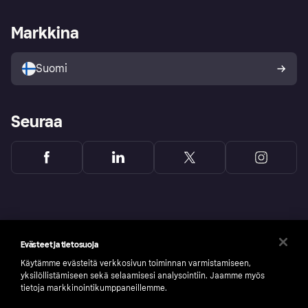
Kauppiastuki
Kehittäjät
Klarna app
Yksityisyysasetukset
Kirjaudu sisään yrityksenä
Operatiivinen tila
Markkina
Tutustu kauppoihin
Peruutusoikeutesi
Myy Klarnalla
Kumppanit ja integraatiot
Ostajan turva
Suomi
Seuraa
Evästeet ja tietosuoja
Käytämme evästeitä verkkosivun toiminnan varmistamiseen,
yksilöllistämiseen sekä selaamisesi analysointiin. Jaamme myös
tietoja markkinointikumppaneillemme.