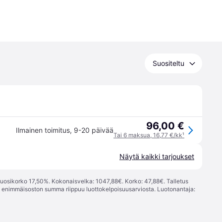
Suositeltu
96,00 €
Ilmainen toimitus
,
9-20 päivää
Tai 6 maksua, 16,77 €/kk
¹
Näytä kaikki tarjoukset
vuosikorko 17,50%. Kokonaisvelka: 1047,88€. Korko: 47,88€. Talletus
; enimmäisoston summa riippuu luottokelpoisuusarviosta. Luotonantaja: