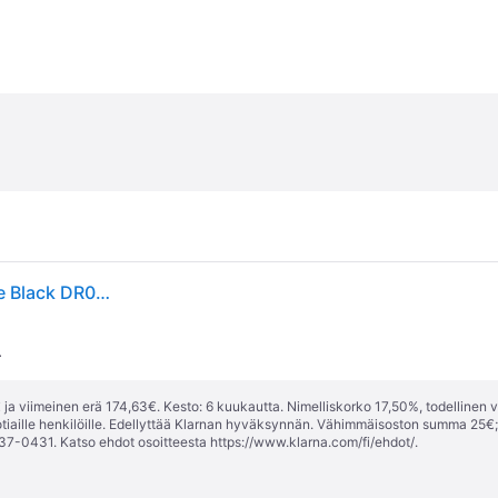
Air Jordan 1 Mid SE Homage Women Sneakers White Black DR0501-101 37.5
.
ja viimeinen erä 174,63€. Kesto: 6 kuukautta. Nimelliskorko 17,50%, todellinen 
tiaille henkilöille. Edellyttää Klarnan hyväksynnän. Vähimmäisoston summa 25€
37-0431. Katso ehdot osoitteesta
https://www.klarna.com/fi/ehdot/
.