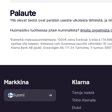
Palaute
Yllä olevat tiedot ovat peräisin useista ulkoisista lähteistä, ja 
Huomasitko tuotteessa jotain kummallista? 
ilmoita ongelmista t
¹
Esimerkki maksusuunnitelmasta: 1000€ ostos 6 erässä: 5 erää à 174,65€ 
saattaa olla tarpeen. Voimassa vain Suomessa asuville vähintään 18-vuo
Klarna Bank AB (publ), Sveavägen 46, 111 34 Tukholma, Y-tunnus: 5567
Markkina
Klarna
Tietoja meistä
Suomi
Töihin Klarnalle
Ehdot