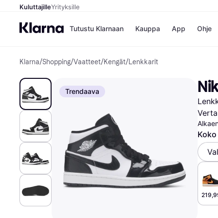
Kuluttajille
Yrityksille
Tutustu Klarnaan
Kauppa
App
Ohje
Klarna
/
Shopping
/
Vaatteet
/
Kengät
/
Lenkkarit
Kaupat
Mak
Booking.
Mak
Nik
Gigantti
Mak
Trendaava
H&M
Mak
Lenkk
Peten Koi
Mak
Wolt
Rah
Verta
Mob
Alkae
Koko
Kauppahakem
Va
219,9