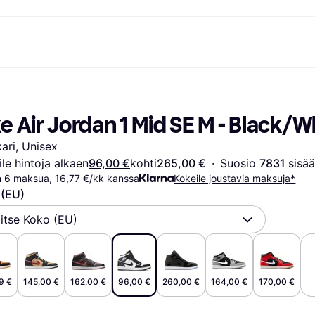
suvaihtoehdot
Shoppaile ja vertaa hintoja
Ostokset ja palkinnot
Raha-asiat
Lisätietoa
Valokuvat
Toimis
com
suvaihtoehdot
Ale
Tutustu kauppoihin
Pelaaminen ja Viihde
Klarna-kortti
Mikä on Kla
e Air Jordan 1 Mid SE M - Black/W
sa heti
Kauneus & Terveys
Cashback
Puhelimet & Wearablet
Saldo
sa 30 päivän kuluessa
Vaatteet
Jäsenyys
Lapset ja Perhe
Tilityypit
ari, Unisex
ratarvike
sa 3 erässä
Lelut
Moottorikuljetukset
Säästötili
oitus
Koti ja Sisustus
Puutarha ja Patio
Talletustili
ile hintoja alkaen
96,00 €
kohti
265,00 €
·
Suosio 
7831 
sisää
ilePay
Ääni ja Kuva
Keittiökoneet
n 6 maksua, 16,77 €/kk kanssa
Kokeile joustavia maksuja*
Urheilu ja Ulkoilu
Kodinkoneet
 (EU)
Tietotekniikka
Kirjat, Elokuvat ja Musiikki
isto
Tee se itse
Kaikki
litse Koko (EU)
9 €
145,00 €
162,00 €
96,00 €
260,00 €
164,00 €
170,00 €