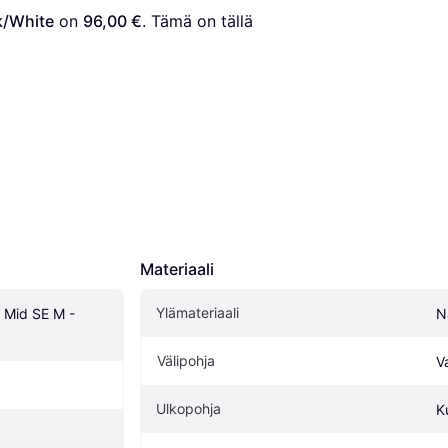
k/White
 on 
96,00 €
. Tämä on tällä 
Materiaali
Ylämateriaali
 Mid SE M - 
N
Välipohja
V
Ulkopohja
K