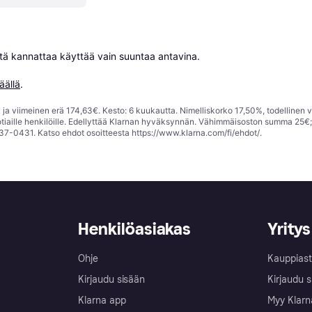
niitä kannattaa käyttää vain suuntaa antavina.

äällä
.
ja viimeinen erä 174,63€. Kesto: 6 kuukautta. Nimelliskorko 17,50%, todellinen 
tiaille henkilöille. Edellyttää Klarnan hyväksynnän. Vähimmäisoston summa 25€
37-0431. Katso ehdot osoitteesta
https://www.klarna.com/fi/ehdot/
.
Henkilöasiakas
Yritys
Ohje
Kauppiast
Kirjaudu sisään
Kirjaudu s
Klarna app
Myy Klarn