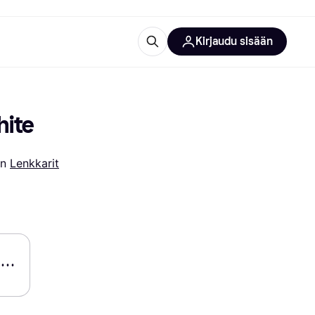
Kirjaudu sisään
totarvikkeet
rna?
hite
n 
Lenkkarit
 kategoriat