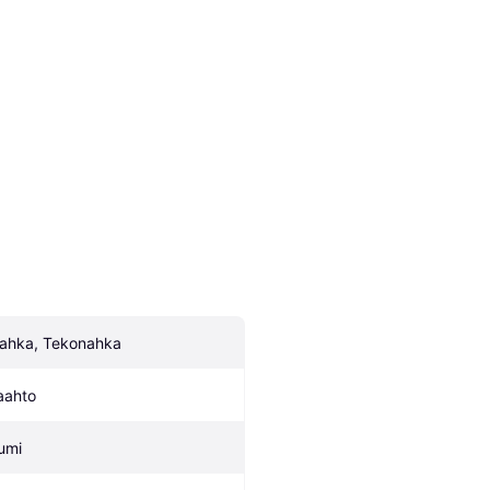
ahka, Tekonahka
aahto
umi