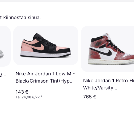
 kiinnostaa sinua.
Nike Air Jordan 1 Low M -
M -
Nike Jordan 1 Retro H
Black/Crimson Tint/Hyper
White/Varsity
Pink/White
143 €
Red/Sail/Black
765 €
Tai 24,98 €/kk.
¹