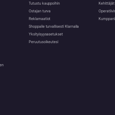
Tutustu kauppoihin
Kehittäjät
Ostajan turva
Operatiivi
Reklamaatiot
Kumppanit 
Shoppaile turvallisesti Klarnalla
Yksityisyysasetukset
Peruutusoikeutesi
ten