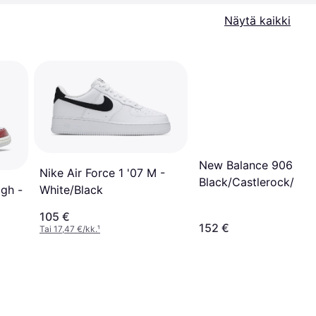
Näytä kaikki
New Balance 9060 -
Nike Air Force 1 '07 M -
Black/Castlerock/Rai
White/Black
igh -
Cloud
105 €
152 €
Tai 17,47 €/kk.
¹