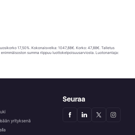
vuosikorko 17,50%. Kokonaisvelka: 1047,88€. Korko: 47,88€. Talletus
; enimmäisoston summa riippuu luottokelpoisuusarviosta. Luotonantaja:
Seuraa
uki
isään yrityksenä
alla