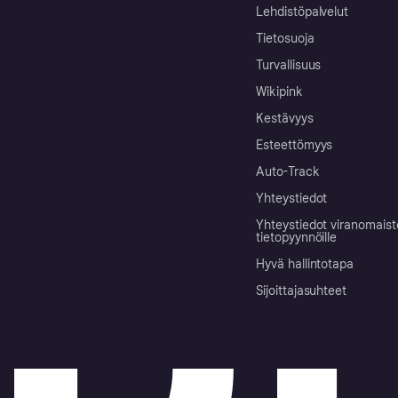
Lehdistöpalvelut
Tietosuoja
Turvallisuus
Wikipink
Kestävyys
Esteettömyys
Auto-Track
Yhteystiedot
Yhteystiedot viranomais
tietopyynnöille
Hyvä hallintotapa
Sijoittajasuhteet