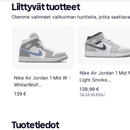
Liittyvät tuotteet
Olemme valinneet valikoiman tuotteita, jotka saattavat
Nike Air Jordan 1 Mid 
Nike Air Jordan 1 Mid W -
Light Smoke
White/Wolf
Grey/Anthracite/White
139,99 €
Grey/Aluminium
139 €
Tai 24,45 €/kk.
¹
Tuotetiedot