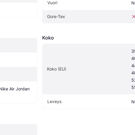
Vuori
N
Gore-Tex
Koko
3
4
4
Koko (EU)
4
5
5
Nike Air Jordan 
Leveys
N