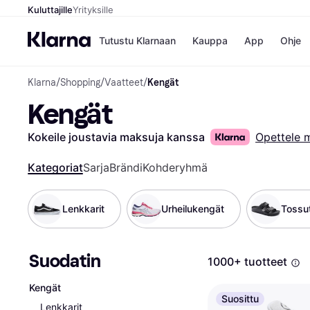
Kuluttajille
Yrityksille
Tutustu Klarnaan
Kauppa
App
Ohje
Klarna
/
Shopping
/
Vaatteet
/
Kengät
Kaupat
Ma
Kengät
Booking.
Mak
Gigantti
Mak
H&M
Mak
Kokeile joustavia maksuja kanssa
Opettele 
Peten Koi
kul
Wolt
Mak
Kategoriat
Sarja
Brändi
Kohderyhmä
Rah
Mob
Lenkkarit
Urheilukengät
Tossut
Kauppahakem
Suodatin
1000+ tuotteet
Kengät
Suosittu
Lenkkarit