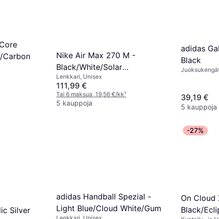
 Core
adidas Gal
Nike Air Max 270 M -
e/Carbon
Black
Black/White/Solar
Juoksukengät
Lenkkari, Unisex
Red/Anthracite
111,99 €
Tai 6 maksua, 19,56 €/kk
¹
39,19 €
5 kauppoja
5 kauppoja
-27%
adidas Handball Spezial -
On Cloud 
Light Blue/Cloud White/Gum
Black/Ecli
ic Silver
Lenkkari, Unisex