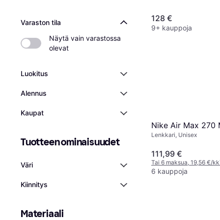
128 €
Varaston tila
9+ kauppoja
Näytä vain varastossa 
olevat
Luokitus
Alennus
Kaupat
Nike Air Max 270 
Lenkkari, Unisex
Tuotteen ominaisuudet
111,99 €
Tai 6 maksua, 19,56 €/kk
Väri
6 kauppoja
Kiinnitys
Materiaali