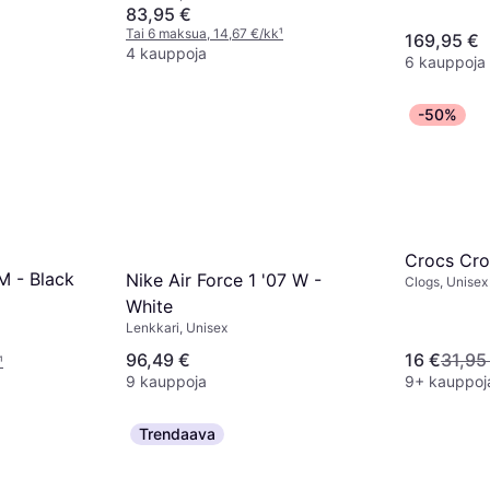
83,95 €
Tai 6 maksua, 14,67 €/kk
¹
169,95 €
4 kauppoja
6 kauppoja
-50%
Crocs Cro
M - Black
Nike Air Force 1 '07 W -
Clogs, Unisex
White
Lenkkari, Unisex
96,49 €
16 €
31,95
¹
9 kauppoja
9+ kauppoj
Trendaava