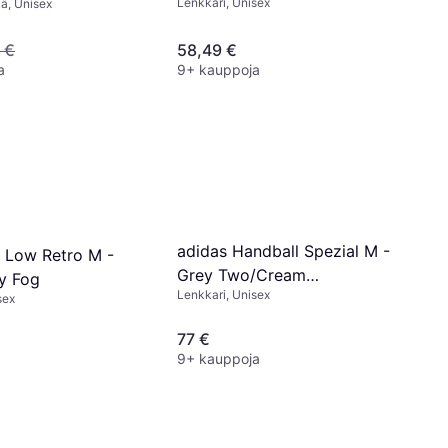
Lenkkari, Unisex
ä, Unisex
 €
58,49 €
a
9+ kauppoja
adidas Handball Spezial M -
 Low Retro M -
Grey Two/Cream
y Fog
Lenkkari, Unisex
White/Cloud White
sex
77 €
9+ kauppoja