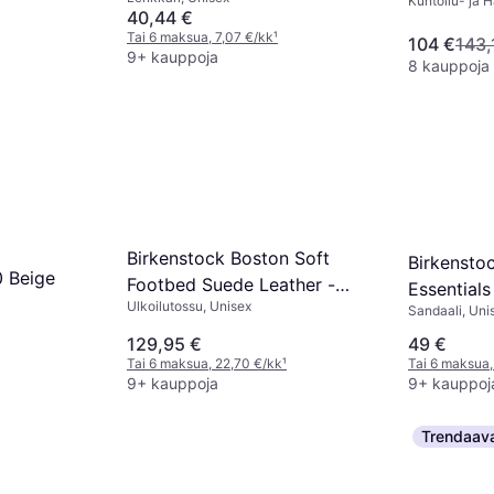
Kuntoilu- ja H
40,44 €
Monipuolinen,
Tai 6 maksua, 7,07 €/kk
¹
104 €
143,
9+ kauppoja
8 kauppoja
Birkenstock Boston Soft
Birkensto
 Beige
Footbed Suede Leather -
Essentials
Ulkoilutossu, Unisex
Taupe
Sandaali, Uni
129,95 €
49 €
Tai 6 maksua, 22,70 €/kk
¹
Tai 6 maksua,
9+ kauppoja
9+ kauppoj
Trendaav