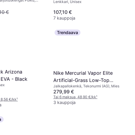
arjoituskengät Polku,
Lenkkari, Unisex
 Unisex
10 €
107,10 €
7 kauppoja
Trendaava
ck Arizona
Nike Mercurial Vapor Elite
 EVA - Black
Artificial-Grass Low-Top
sex
Jalkapallokenkä, Tekonurmi (AG), Mies
Football Boots - Multi-Colour
279,99 €
Tai 6 maksua, 48,90 €/kk
¹
 8,56 €/kk
¹
3 kauppoja
a
a