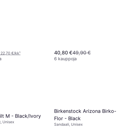
40,80 €
49,90 €
 22,70 €/kk
¹
a
6 kauppoja
Birkenstock Arizona Birko-
lt M - Black/Ivory
Flor - Black
, Unisex
Sandaali, Unisex