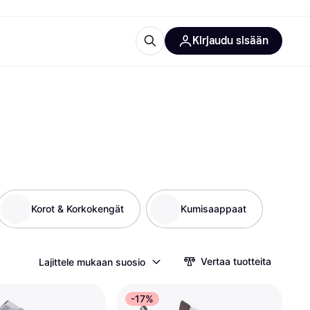
Kirjaudu sisään
totarvikkeet
rna?
Korot & Korkokengät
Kumisaappaat
 kategoriat
Vertaa tuotteita
Lajittele mukaan suosio
-17%