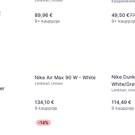
Lenkkari, Unisex
Granite
Käsipallokenk
¹
89,96 €
49,50 €
77
9+ kauppoja
9+ kauppoj
Nike Dunk
Nike Air Max 90 W - White
Lenkkari, Unisex
White/Gre
ver
Lenkkari, Uni
134,10 €
114,49 €
9 kauppoja
9 kauppoja
-14%