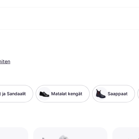
ksuvaihtoehdot
Shoppaile ja vertaa hintoja
Ostokset ja palkinnot
Raha-asiat
Lisätietoa
Valokuvat
Toimis
com
suvaihtoehdot
Ale
Tutustu kauppoihin
Pelaaminen ja Viihde
Klarna-kortti
Mikä on Kla
sa heti
Kauneus & Terveys
Cashback
Puhelimet & Wearablet
Saldo
sa 30 päivän
Vaatteet
Jäsenyys
Lapset ja Perhe
Tilityypit
miten
ratarvike
uessa
Lelut
Moottorikuljetukset
Säästötili
sa 3 erässä
Koti ja Sisustus
Puutarha ja Patio
Talletustili
oitus
Ääni ja Kuva
Keittiökoneet
ilePay
Urheilu ja Ulkoilu
Kodinkoneet
Tietotekniikka
Kirjat, Elokuvat ja Musiikki
 ja Sandaalit
Matalat kengät
Saappaat
isto
Tee se itse
Kaikki