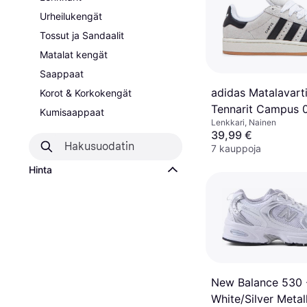
Urheilukengät
Tossut ja Sandaalit
Matalat kengät
Saappaat
adidas Matalavart
Korot & Korkokengät
Tennarit Campus 
Kumisaappaat
Lenkkari, Nainen
Musta/Luonnonval
39,99 €
7 kauppoja
Hinta
New Balance 530 
White/Silver Metal