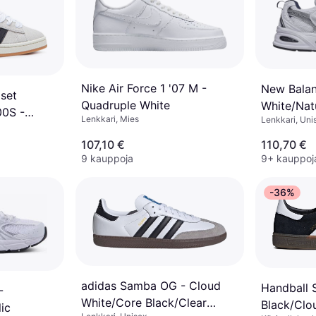
Nike Air Force 1 '07 M -
New Balan
iset
Quadruple White
White/Natu
00S -
Lenkkari, Mies
Lenkkari, Uni
koinen
107,10 €
110,70 €
9 kauppoja
9+ kauppoj
-36%
adidas Samba OG - Cloud
Handball 
-
White/Core Black/Clear
Black/Clo
lic