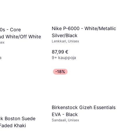
Nike P-6000 - White/Metallic
0s - Core
Silver/Black
ud White/Off White
Lenkkari, Unisex
sex
87,99 €
a
9+ kauppoja
-18%
Birkenstock Gizeh Essentials
EVA - Black
ck Boston Suede
Sandaali, Unisex
 Faded Khaki