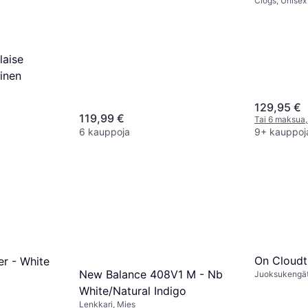
Clogs, Unisex
laise
oinen
129,95 €
119,99 €
Tai 6 maksua,
6 kauppoja
9+ kauppoj
On Cloudti
r - White
New Balance 408V1 M - Nb
Juoksukengät
White/Natural Indigo
Lenkkari, Mies