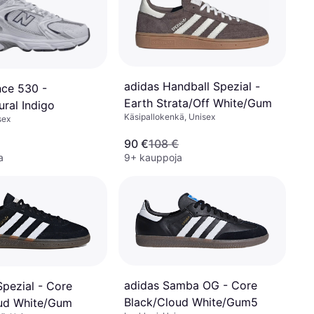
adidas Handball Spezial -
ce 530 -
Earth Strata/Off White/Gum
ral Indigo
Käsipallokenkä, Unisex
sex
90 €
108 €
a
9+ kauppoja
adidas Samba OG - Core
Spezial - Core
Black/Cloud White/Gum5
ud White/Gum