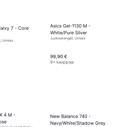
Asics Gel-1130 M -
alxy 7 - Core
White/Pure Silver
Juoksukengät, Unisex
, Unisex
99,90 €
9+ kauppoja
X 4 M -
New Balance 740 -
pse
Navy/White/Shadow Grey