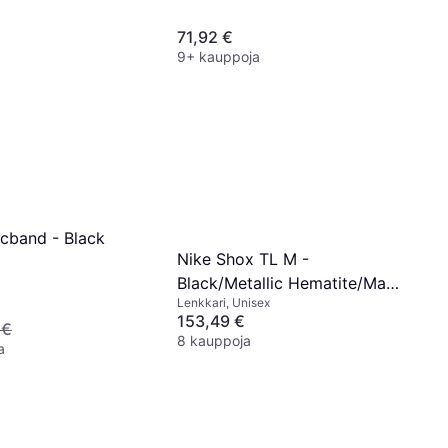
71,92 €
9+ kauppoja
cband - Black
Nike Shox TL M -
Black/Metallic Hematite/Max
Lenkkari, Unisex
Orange
153,49 €
 €
8 kauppoja
a