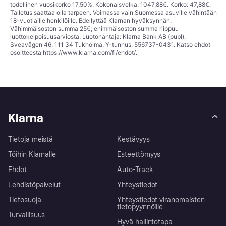
todellinen vuosikorko 17,50%. Kokonaisvelka: 1047,88€. Korko: 47,88€.
Talletus saattaa olla tarpeen. Voimassa vain Suomessa asuville vähintään
18-vuotiaille henkilöille. Edellyttää Klarnan hyväksynnän.
Vähimmäisoston summa 25€; enimmäisoston summa riippuu
luottokelpoisuusarviosta. Luotonantaja: Klarna Bank AB (publ),
Sveavägen 46, 111 34 Tukholma, Y-tunnus: 556737-0431. Katso ehdot
osoitteesta
https://www.klarna.com/fi/ehdot/
.
Klarna
Tietoja meistä
Kestävyys
Töihin Klarnalle
Esteettömyys
Ehdot
Auto-Track
Lehdistöpalvelut
Yhteystiedot
Tietosuoja
Yhteystiedot viranomaisten
tietopyynnöille
Turvallisuus
Hyvä hallintotapa