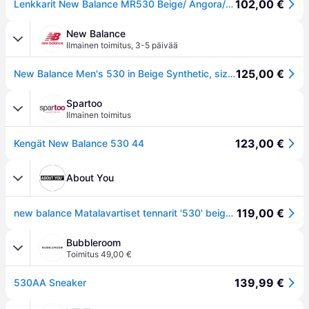
102,00 €
Lenkkarit New Balance MR530 Beige/ Angora/ Incense Aa EUR 36
New Balance
Ilmainen toimitus
,
3-5 päivää
125,00 €
New Balance Men's 530 in Beige Synthetic, size 37.5
Spartoo
Ilmainen toimitus
123,00 €
Kengät New Balance 530 44
About You
119,00 €
new balance Matalavartiset tennarit '530' beige / tummabeige / valkoinen
Bubbleroom
Toimitus 49,00 €
139,99 €
530AA Sneaker