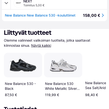
NEXT
Toimitus 5,00 €
158,00 €
New Balance New Balance 530 -kouluttimet
Liittyvät tuotteet
Olemme valinneet valikoiman tuotteita, jotka saattavat 
kiinnostaa sinua.
Näytä kaikki
New Balance 5
New Balance 530
New Balance 530 -
Sea Salt/Arid 
White Metallic Silver
Black
Sneakers
87,50 €
119,99 €
98,40 €