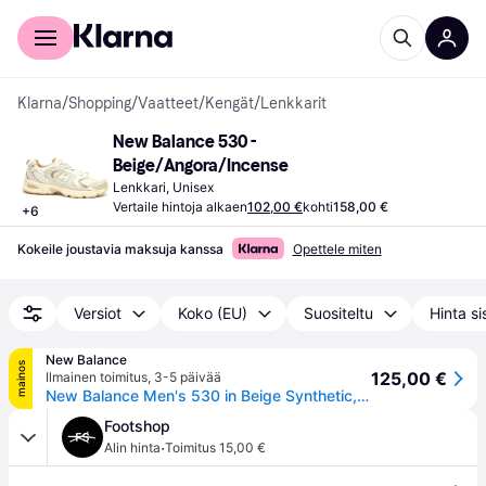
Kuluttajille
Yrityksille
Klarna
/
Shopping
/
Vaatteet
/
Kengät
/
Lenkkarit
New Balance 530 - 
Beige/Angora/Incense
Lenkkari, Unisex
Vertaile hintoja alkaen
102,00 €
kohti
158,00 €
+
6
Kokeile joustavia maksuja kanssa
Opettele miten
Versiot
Koko (EU)
Suositeltu
Hinta si
New Balance
mainos
125,00 €
Ilmainen toimitus
,
3-5 päivää
New Balance Men's 530 in Beige Synthetic, size 44
Footshop
·
Alin hinta
Toimitus 15,00 €