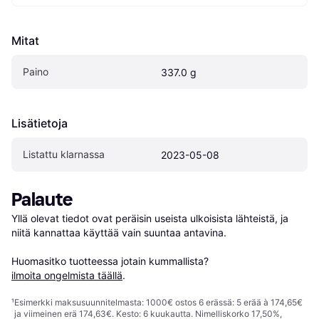
Mitat
Paino
337.0 g
Lisätietoja
Listattu klarnassa
2023-05-08
Palaute
Yllä olevat tiedot ovat peräisin useista ulkoisista lähteistä, ja 
niitä kannattaa käyttää vain suuntaa antavina.

Huomasitko tuotteessa jotain kummallista? 
ilmoita ongelmista täällä
.
¹
Esimerkki maksusuunnitelmasta: 1000€ ostos 6 erässä: 5 erää à 174,65€
ja viimeinen erä 174,63€. Kesto: 6 kuukautta. Nimelliskorko 17,50%,