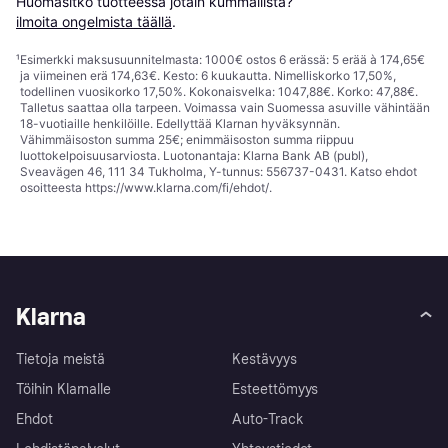
Huomasitko tuotteessa jotain kummallista? 
ilmoita ongelmista täällä
.
¹
Esimerkki maksusuunnitelmasta: 1000€ ostos 6 erässä: 5 erää à 174,65€
ja viimeinen erä 174,63€. Kesto: 6 kuukautta. Nimelliskorko 17,50%,
todellinen vuosikorko 17,50%. Kokonaisvelka: 1047,88€. Korko: 47,88€.
Talletus saattaa olla tarpeen. Voimassa vain Suomessa asuville vähintään
18-vuotiaille henkilöille. Edellyttää Klarnan hyväksynnän.
Vähimmäisoston summa 25€; enimmäisoston summa riippuu
luottokelpoisuusarviosta. Luotonantaja: Klarna Bank AB (publ),
Sveavägen 46, 111 34 Tukholma, Y-tunnus: 556737-0431. Katso ehdot
osoitteesta
https://www.klarna.com/fi/ehdot/
.
Klarna
Tietoja meistä
Kestävyys
Töihin Klarnalle
Esteettömyys
Ehdot
Auto-Track