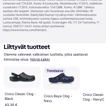
viimeinen erä 174,63€. Kesto: 6 kuukautta. Nimelliskorko 17,50%, todellinen
vuosikorko 17,50%. Kokonaisvelka: 1047,88€. Korko: 47,88€. Talletus
saattaa olla tarpeen. Voimassa vain Suomessa asuville vähintään 18-
vuotiaille henkilöille. Edellyttää Klarnan hyväksynnän. Vähimmäisoston
summa 25€; enimmäisoston summa riippuu luottokelpoisuusarviosta.
Luotonantaja: Klarna Bank AB (publ), Sveavägen 46, 111 34 Tukholma, Y-
tunnus: 556737-0431. Katso ehdot osoitteesta
https://www.klarna.com/fi/ehdot/
.
Liittyvät tuotteet
Olemme valinneet valikoiman tuotteita, jotka saattavat 
kiinnostaa sinua.
Näytä kaikki
Trendaava
Crocs Classic Clog -
Crocs Classic 
Crocs Baya Clog -
Black
Clog - Navy/C
Navy
43,30 €