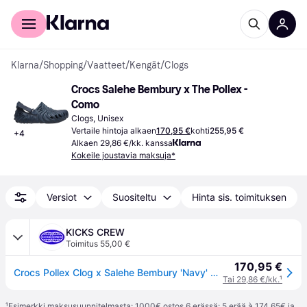
Kuluttajille
Yrityksille
Klarna
/
Shopping
/
Vaatteet
/
Kengät
/
Clogs
Crocs Salehe Bembury x The Pollex - 
Como
Clogs, Unisex
Vertaile hintoja alkaen
170,95 €
kohti
255,95 €
+
4
Alkaen 29,86 €/kk. kanssa
Kokeile joustavia maksuja*
Versiot
Suositeltu
Hinta sis. toimituksen
KICKS CREW
Toimitus 55,00 €
170,95 €
Crocs Pollex Clog x Salehe Bembury 'Navy' 207393-4OF
Tai 29,86 €/kk.
¹
¹
Esimerkki maksusuunnitelmasta: 1000€ ostos 6 erässä: 5 erää à 174,65€ ja