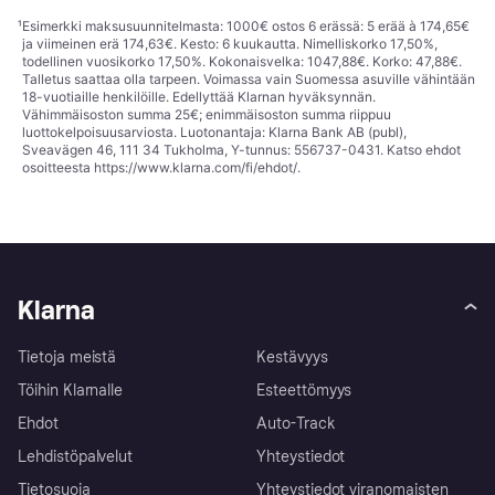
¹
Esimerkki maksusuunnitelmasta: 1000€ ostos 6 erässä: 5 erää à 174,65€
ja viimeinen erä 174,63€. Kesto: 6 kuukautta. Nimelliskorko 17,50%,
todellinen vuosikorko 17,50%. Kokonaisvelka: 1047,88€. Korko: 47,88€.
Talletus saattaa olla tarpeen. Voimassa vain Suomessa asuville vähintään
18-vuotiaille henkilöille. Edellyttää Klarnan hyväksynnän.
Vähimmäisoston summa 25€; enimmäisoston summa riippuu
luottokelpoisuusarviosta. Luotonantaja: Klarna Bank AB (publ),
Sveavägen 46, 111 34 Tukholma, Y-tunnus: 556737-0431. Katso ehdot
osoitteesta
https://www.klarna.com/fi/ehdot/
.
Klarna
Tietoja meistä
Kestävyys
Töihin Klarnalle
Esteettömyys
Ehdot
Auto-Track
Lehdistöpalvelut
Yhteystiedot
Tietosuoja
Yhteystiedot viranomaisten