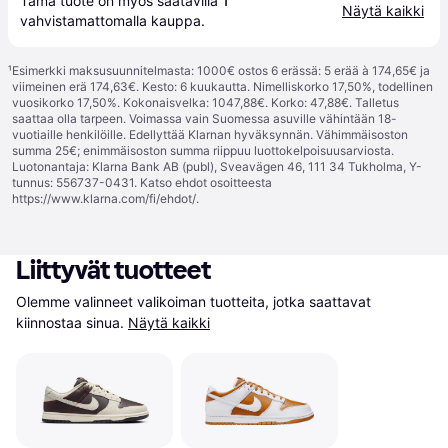
Tämä tuote on myös saatavilla 
1
Näytä kaikki
vahvistamattomalla 
kauppa
.
¹
Esimerkki maksusuunnitelmasta: 1000€ ostos 6 erässä: 5 erää à 174,65€ ja
viimeinen erä 174,63€. Kesto: 6 kuukautta. Nimelliskorko 17,50%, todellinen
vuosikorko 17,50%. Kokonaisvelka: 1047,88€. Korko: 47,88€. Talletus
saattaa olla tarpeen. Voimassa vain Suomessa asuville vähintään 18-
vuotiaille henkilöille. Edellyttää Klarnan hyväksynnän. Vähimmäisoston
summa 25€; enimmäisoston summa riippuu luottokelpoisuusarviosta.
Luotonantaja: Klarna Bank AB (publ), Sveavägen 46, 111 34 Tukholma, Y-
tunnus: 556737-0431. Katso ehdot osoitteesta
https://www.klarna.com/fi/ehdot/
.
Liittyvät tuotteet
Olemme valinneet valikoiman tuotteita, jotka saattavat 
kiinnostaa sinua.
Näytä kaikki