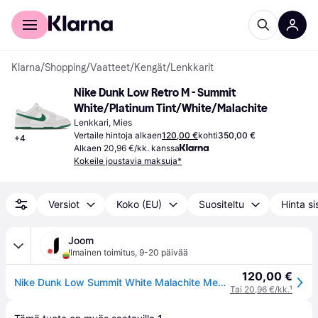
Kuluttajille
Yrityksille
Klarna
/
Shopping
/
Vaatteet
/
Kengät
/
Lenkkarit
Nike Dunk Low Retro M - Summit 
White/Platinum Tint/White/Malachite
Lenkkari, Mies
Vertaile hintoja alkaen
120,00 €
kohti
350,00 €
+
4
Alkaen 20,96 €/kk. kanssa
Kokeile joustavia maksuja*
Versiot
Koko (EU)
Suositeltu
Hinta si
Joom
Ilmainen toimitus
,
9-20 päivää
120,00 €
Nike Dunk Low Summit White Malachite Men Sneakers DV0831-107 44.5
Tai 20,96 €/kk.
¹