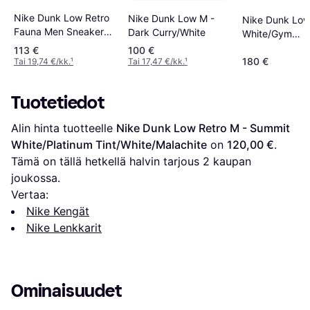
Nike Dunk Low Retro
Nike Dunk Low M -
Nike Dunk Low
Fauna Men Sneakers -
Dark Curry/White
White/Gym
Black
Red/Sail/Midni
113 €
100 €
180 €
Navy
Tai 19,74 €/kk.
¹
Tai 17,47 €/kk.
¹
Tuotetiedot
Alin hinta tuotteelle 
Nike Dunk Low Retro M - Summit 
White/Platinum Tint/White/Malachite
 on 
120,00 €
. 
Tämä on tällä hetkellä halvin tarjous 
2
 kaupan 
joukossa.
Vertaa:
Nike Kengät
Nike Lenkkarit
Ominaisuudet