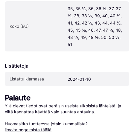
35, 35 ½, 36, 36 ½, 37, 37 
½, 38, 38 ½, 39, 40, 40 ½, 
41, 42, 42 ½, 43, 44, 44 ½, 
Koko (EU)
45, 45 ½, 46, 47, 47 ½, 48, 
48 ½, 49, 49 ½, 50, 50 ½, 
51
Lisätietoja
Listattu klarnassa
2024-01-10
Palaute
Yllä olevat tiedot ovat peräisin useista ulkoisista lähteistä, ja 
niitä kannattaa käyttää vain suuntaa antavina.

Huomasitko tuotteessa jotain kummallista? 
ilmoita ongelmista täällä
.