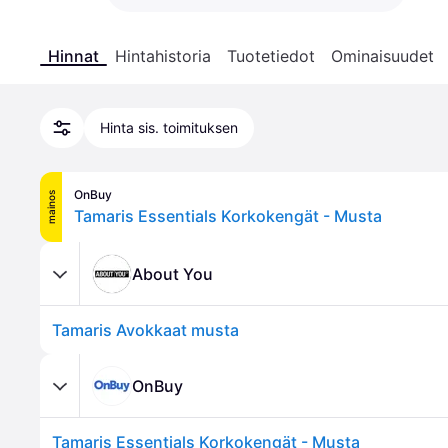
Hinnat
Hintahistoria
Tuotetiedot
Ominaisuudet
Hinta sis. toimituksen
OnBuy
mainos
Tamaris Essentials Korkokengät - Musta
About You
Tamaris Avokkaat musta
OnBuy
Tamaris Essentials Korkokengät - Musta