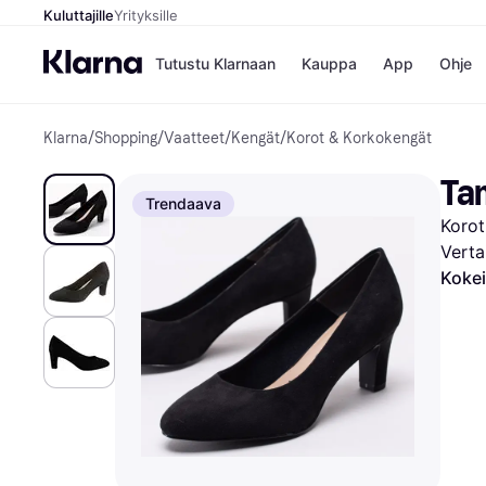
Kuluttajille
Yrityksille
Tutustu Klarnaan
Kauppa
App
Ohje
Klarna
/
Shopping
/
Vaatteet
/
Kengät
/
Korot & Korkokengät
Kaupat
Ma
Booking.
Mak
Ta
Gigantti
Mak
Trendaava
H&M
Mak
Korot
Peten Koi
kul
Wolt
Mak
Verta
Rah
Kokei
Mob
Kauppahakem