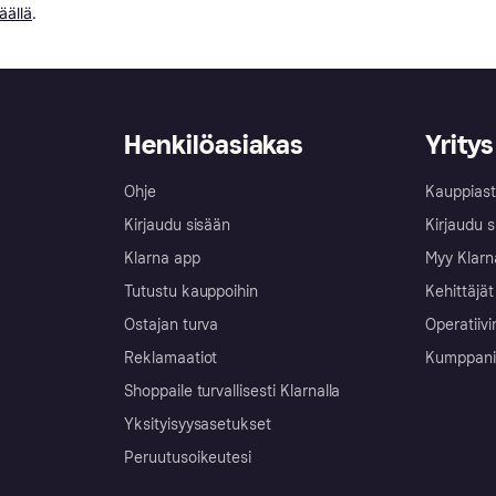
äällä
.
Henkilöasiakas
Yritys
Ohje
Kauppiast
Kirjaudu sisään
Kirjaudu s
Klarna app
Myy Klarn
Tutustu kauppoihin
Kehittäjät
Ostajan turva
Operatiivi
Reklamaatiot
Kumppanit 
Shoppaile turvallisesti Klarnalla
Yksityisyysasetukset
Peruutusoikeutesi