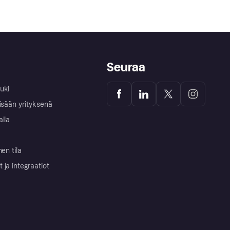
Seuraa
uki
isään yrityksenä
alla
nen tila
ja integraatiot