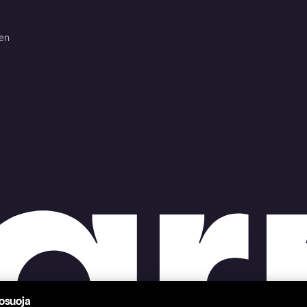
ten
tosuoja