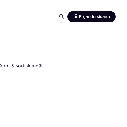
Kirjaudu sisään
totarvikkeet
rna?
Korot & Korkokengät
 kategoriat