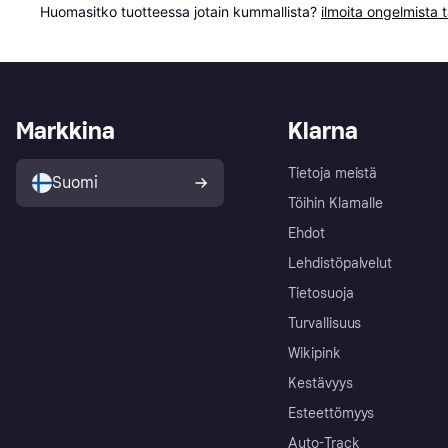
Huomasitko tuotteessa jotain kummallista? 
ilmoita ongelmista t
Markkina
Klarna
Tietoja meistä
Suomi
Töihin Klarnalle
Ehdot
Lehdistöpalvelut
Tietosuoja
Turvallisuus
Wikipink
Kestävyys
Esteettömyys
Auto-Track