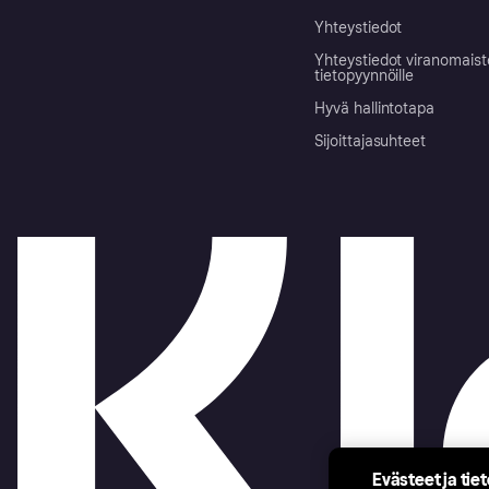
Yhteystiedot
Yhteystiedot viranomais
tietopyynnöille
Hyvä hallintotapa
Sijoittajasuhteet
Evästeet ja tie