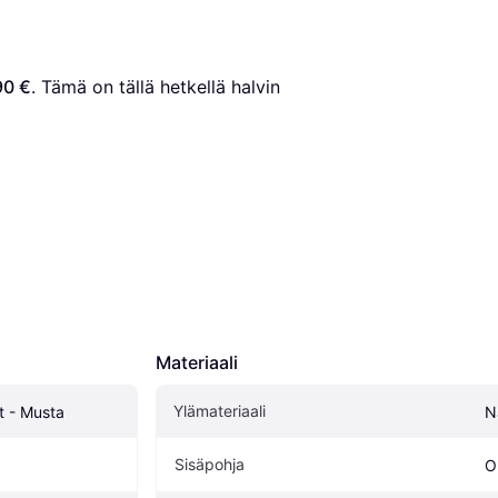
90 €
. Tämä on tällä hetkellä halvin 
Materiaali
Ylämateriaali
t - Musta
N
Sisäpohja
Or