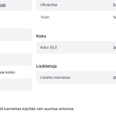
Ulkopohja
ngät
S
Vuori
T
Koko
Koko (EU)
3
Lisätietoja
kea korko
Listattu klarnassa
2
niitä kannattaa käyttää vain suuntaa antavina.
