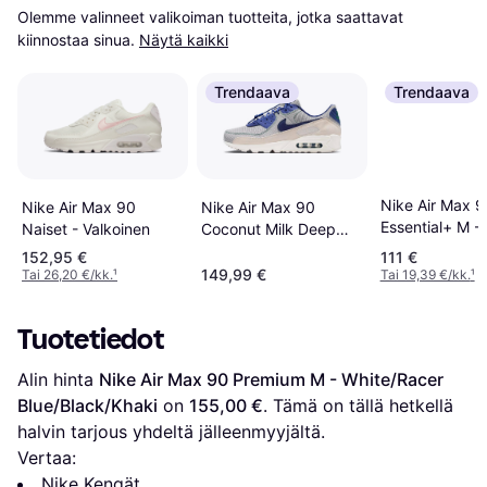
Olemme valinneet valikoiman tuotteita, jotka saattavat 
kiinnostaa sinua.
Näytä kaikki
Trendaava
Trendaava
Nike Air Max 9
Nike Air Max 90
Nike Air Max 90
Essential+ M -
Naiset - Valkoinen
Coconut Milk Deep
Stone/Adobe
Royal Blue
152,95 €
111 €
149,99 €
Tai 26,20 €/kk.
¹
Tai 19,39 €/kk.
¹
Tuotetiedot
Alin hinta 
Nike Air Max 90 Premium M - White/Racer 
Blue/Black/Khaki
 on 
155,00 €
. Tämä on tällä hetkellä 
halvin tarjous yhdeltä jälleenmyyjältä.
Vertaa:
Nike Kengät