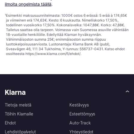
ilmoita ongelmista täällä
.
¹
Esimerkki maksusuunnitelmasta: 1000€ ostos 6 erässä: 5 erää à 174,65€
ja viimeinen erä 174,63€. Kesto: 6 kuukautta. Nimelliskorko 17,50%,
todellinen vuosikorko 17,50%. Kokonaisvelka: 1047,88€. Korko: 47,88€.
Talletus saattaa olla tarpeen. Voimassa vain Suomessa asuville vähintään
18-vuotiaille henkilöille. Edellyttää Klarnan hyväksynnän.
Vähimmäisoston summa 25€; enimmäisoston summa riippuu
luottokelpoisuusarviosta. Luotonantaja: Klarna Bank AB (publ),
Sveavägen 46, 111 34 Tukholma, Y-tunnus: 556737-0431. Katso ehdot
osoitteesta
https://www.klarna.com/fi/ehdot/
.
Klarna
Tietoja meistä
Kestävyys
Töihin Klarnalle
Esteettömyys
Ehdot
Auto-Track
Lehdistöpalvelut
Yhteystiedot