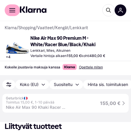
Kuluttajille
Yrityksille
Klarna
/
Shopping
/
Vaatteet
/
Kengät
/
Lenkkarit
Nike Air Max 90 Premium M - 
White/Racer Blue/Black/Khaki
Lenkkari, Mies, Aikuinen
Vertaile hintoja alkaen
155,00 €
kohti
480,00 €
+
4
Kokeile joustavia maksuja kanssa
Opettele miten
Koko (EU)
Suositeltu
Hinta sis. toimituksen
Geturbrick
Toimitus 15,00 €
,
1-10 päivää
155,00 €
Nike Air Max 90 Khaki Racer Blue - 40 / Standard
Liittyvät tuotteet