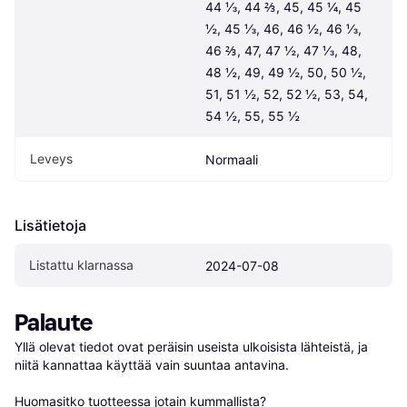
44 ⅓, 44 ⅔, 45, 45 ¼, 45 
½, 45 ⅓, 46, 46 ½, 46 ⅓, 
46 ⅔, 47, 47 ½, 47 ⅓, 48, 
48 ½, 49, 49 ½, 50, 50 ½, 
51, 51 ½, 52, 52 ½, 53, 54, 
54 ½, 55, 55 ½
Leveys
Normaali
Lisätietoja
Listattu klarnassa
2024-07-08
Palaute
Yllä olevat tiedot ovat peräisin useista ulkoisista lähteistä, ja 
niitä kannattaa käyttää vain suuntaa antavina.

Huomasitko tuotteessa jotain kummallista? 