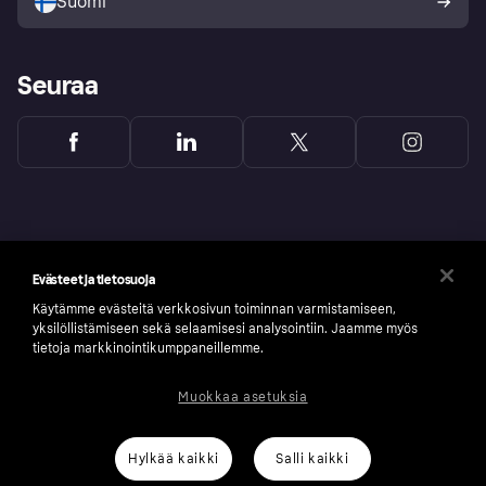
Suomi
Seuraa
Evästeet ja tietosuoja
Käytämme evästeitä verkkosivun toiminnan varmistamiseen,
yksilöllistämiseen sekä selaamisesi analysointiin. Jaamme myös
tietoja markkinointikumppaneillemme.
Muokkaa asetuksia
Copyright © 2005-2026 Klarna Bank AB (publ). Headquarters: Stockholm, Sweden. All
rights reserved. Klarna Bank AB (publ). Sveavägen 46, 111 34 Stockholm. Organization
number: 556737-0431
Hylkää kaikki
Salli kaikki
Klarnan evästeseloste
Klarna.com