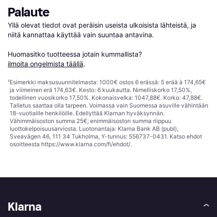
Palaute
Yllä olevat tiedot ovat peräisin useista ulkoisista lähteistä, ja 
niitä kannattaa käyttää vain suuntaa antavina.

Huomasitko tuotteessa jotain kummallista? 
ilmoita ongelmista täällä
.
¹
Esimerkki maksusuunnitelmasta: 1000€ ostos 6 erässä: 5 erää à 174,65€
ja viimeinen erä 174,63€. Kesto: 6 kuukautta. Nimelliskorko 17,50%,
todellinen vuosikorko 17,50%. Kokonaisvelka: 1047,88€. Korko: 47,88€.
Talletus saattaa olla tarpeen. Voimassa vain Suomessa asuville vähintään
18-vuotiaille henkilöille. Edellyttää Klarnan hyväksynnän.
Vähimmäisoston summa 25€; enimmäisoston summa riippuu
luottokelpoisuusarviosta. Luotonantaja: Klarna Bank AB (publ),
Sveavägen 46, 111 34 Tukholma, Y-tunnus: 556737-0431. Katso ehdot
osoitteesta
https://www.klarna.com/fi/ehdot/
.
Klarna