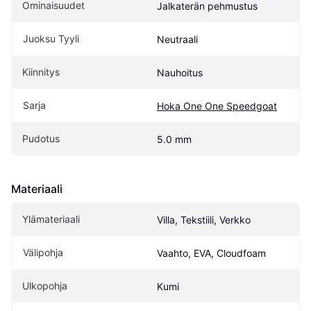
Ominaisuudet
Jalkaterän pehmustus
Juoksu Tyyli
Neutraali
Kiinnitys
Nauhoitus
Sarja
Hoka One One Speedgoat
Pudotus
5.0 mm
Materiaali
Ylämateriaali
Villa, Tekstiili, Verkko
Välipohja
Vaahto, EVA, Cloudfoam
Ulkopohja
Kumi