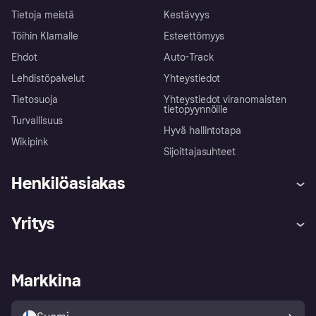
Tietoja meistä
Kestävyys
Töihin Klarnalle
Esteettömyys
Ehdot
Auto-Track
Lehdistöpalvelut
Yhteystiedot
Tietosuoja
Yhteystiedot viranomaisten
tietopyynnöille
Turvallisuus
Hyvä hallintotapa
Wikipink
Sijoittajasuhteet
Henkilöasiakas
Ohje
Reklamaatiot
Yritys
Kirjaudu sisään
Shoppaile turvallisesti Klarnalla
Kauppiastuki
Kehittäjät
Klarna app
Yksityisyysasetukset
Kirjaudu sisään yrityksenä
Operatiivinen tila
Markkina
Tutustu kauppoihin
Peruutusoikeutesi
Myy Klarnalla
Kumppanit ja integraatiot
Ostajan turva