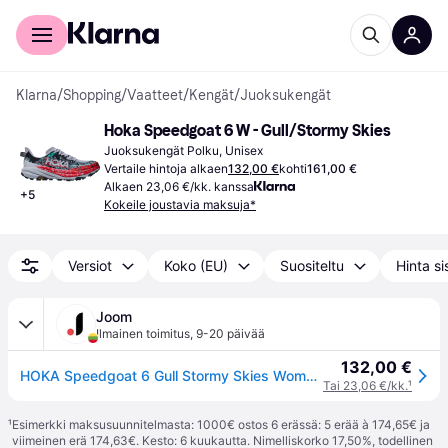
Kuluttajille
Yrityksille
Klarna
/
Shopping
/
Vaatteet
/
Kengät
/
Juoksukengät
Hoka Speedgoat 6 W - Gull/Stormy Skies
Juoksukengät Polku, Unisex
Vertaile hintoja alkaen
132,00 €
kohti
161,00 €
Alkaen 23,06 €/kk. kanssa
+
5
Kokeile joustavia maksuja*
Versiot
Koko (EU)
Suositeltu
Hinta si
Joom
Ilmainen toimitus
,
9-20 päivää
132,00 €
HOKA Speedgoat 6 Gull Stormy Skies Women Sneakers Grey 1147811-GKS 36
Tai 23,06 €/kk.
¹
¹
Esimerkki maksusuunnitelmasta: 1000€ ostos 6 erässä: 5 erää à 174,65€ ja
viimeinen erä 174,63€. Kesto: 6 kuukautta. Nimelliskorko 17,50%, todellinen