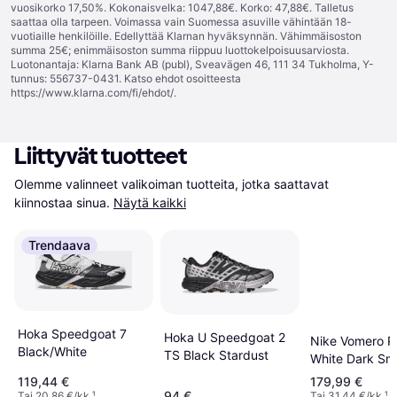
vuosikorko 17,50%. Kokonaisvelka: 1047,88€. Korko: 47,88€. Talletus
saattaa olla tarpeen. Voimassa vain Suomessa asuville vähintään 18-
vuotiaille henkilöille. Edellyttää Klarnan hyväksynnän. Vähimmäisoston
summa 25€; enimmäisoston summa riippuu luottokelpoisuusarviosta.
Luotonantaja: Klarna Bank AB (publ), Sveavägen 46, 111 34 Tukholma, Y-
tunnus: 556737-0431. Katso ehdot osoitteesta
https://www.klarna.com/fi/ehdot/
.
Liittyvät tuotteet
Olemme valinneet valikoiman tuotteita, jotka saattavat 
kiinnostaa sinua.
Näytä kaikki
Trendaava
Hoka Speedgoat 7
Hoka U Speedgoat 2
Nike Vomero P
Black/White
TS Black Stardust
White Dark Sm
Grey Metallic
119,44 €
179,99 €
94 €
Tai 20,86 €/kk.
¹
Tai 31,44 €/kk.
¹