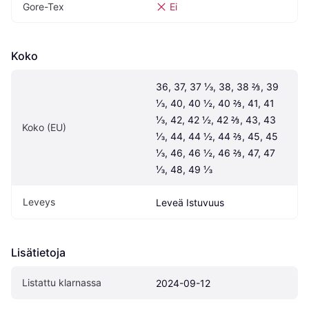
Gore-Tex
Ei
Koko
36, 37, 37 ⅓, 38, 38 ⅔, 39 
⅓, 40, 40 ½, 40 ⅔, 41, 41 
⅓, 42, 42 ½, 42 ⅔, 43, 43 
Koko (EU)
⅓, 44, 44 ½, 44 ⅔, 45, 45 
⅓, 46, 46 ½, 46 ⅔, 47, 47 
⅓, 48, 49 ⅓
Leveys
Leveä Istuvuus
Lisätietoja
Listattu klarnassa
2024-09-12