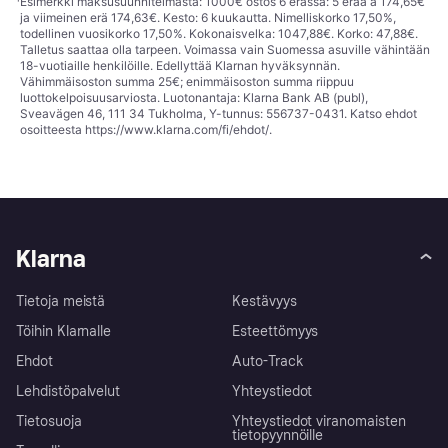
¹
Esimerkki maksusuunnitelmasta: 1000€ ostos 6 erässä: 5 erää à 174,65€
ja viimeinen erä 174,63€. Kesto: 6 kuukautta. Nimelliskorko 17,50%,
todellinen vuosikorko 17,50%. Kokonaisvelka: 1047,88€. Korko: 47,88€.
Talletus saattaa olla tarpeen. Voimassa vain Suomessa asuville vähintään
18-vuotiaille henkilöille. Edellyttää Klarnan hyväksynnän.
Vähimmäisoston summa 25€; enimmäisoston summa riippuu
luottokelpoisuusarviosta. Luotonantaja: Klarna Bank AB (publ),
Sveavägen 46, 111 34 Tukholma, Y-tunnus: 556737-0431. Katso ehdot
osoitteesta
https://www.klarna.com/fi/ehdot/
.
Klarna
Tietoja meistä
Kestävyys
Töihin Klarnalle
Esteettömyys
Ehdot
Auto-Track
Lehdistöpalvelut
Yhteystiedot
Tietosuoja
Yhteystiedot viranomaisten
tietopyynnöille