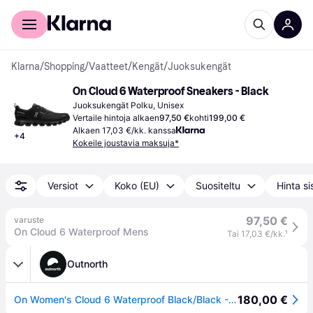
Kuluttajille
Yrityksille
Klarna
/
Shopping
/
Vaatteet
/
Kengät
/
Juoksukengät
On Cloud 6 Waterproof Sneakers - Black
Juoksukengät Polku, Unisex
Vertaile hintoja alkaen
97,50 €
kohti
199,00 €
Alkaen 17,03 €/kk. kanssa
+
4
Kokeile joustavia maksuja*
Versiot
Koko (EU)
Suositeltu
Hinta si
97,50 €
varuste
On Cloud 6 Waterproof Mens
Tai 17,03 €/kk.
¹
Outnorth
180,00 €
On Women's Cloud 6 Waterproof Black/Black - 42