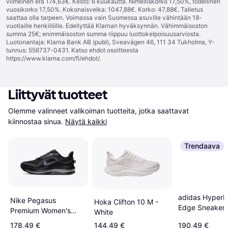
viimeinen erä 174,63€. Kesto: 6 kuukautta. Nimelliskorko 17,50%, todellinen
vuosikorko 17,50%. Kokonaisvelka: 1047,88€. Korko: 47,88€. Talletus
saattaa olla tarpeen. Voimassa vain Suomessa asuville vähintään 18-
vuotiaille henkilöille. Edellyttää Klarnan hyväksynnän. Vähimmäisoston
summa 25€; enimmäisoston summa riippuu luottokelpoisuusarviosta.
Luotonantaja: Klarna Bank AB (publ), Sveavägen 46, 111 34 Tukholma, Y-
tunnus: 556737-0431. Katso ehdot osoitteesta
https://www.klarna.com/fi/ehdot/
.
Liittyvät tuotteet
Olemme valinneet valikoiman tuotteita, jotka saattavat 
kiinnostaa sinua.
Näytä kaikki
Trendaava
adidas Hyperb
Nike Pegasus
Hoka Clifton 10 M -
Edge Sneakers
Premium Women's
White
Cloud White/P
Road Running Shoes -
178,49 €
144,49 €
190,49 €
Ruby/Zero Meta