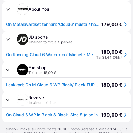
About You
179,00 €
On Matalavartiset tennarit 'Cloud6' musta / hopea
JD sports
Ilmainen toimitus
,
5 päivää
180,00 €
On Running Cloud 6 Waterproof Miehet - Mens, musta
Tai 31,44 €/kk.
¹
Footshop
Toimitus 15,00 €
180,00 €
Lenkkarit On M Cloud 6 WP Black/ Black EUR 44.5
Revolve
Ilmainen toimitus
199,00 €
On Cloud 6 WP in Black & Black. Size 8 (also in 7.5, 8.5, 9, 9.5, 10, 10.5, 11, 11.5, 12).
¹
Esimerkki maksusuunnitelmasta: 1000€ ostos 6 erässä: 5 erää à 174,65€ ja