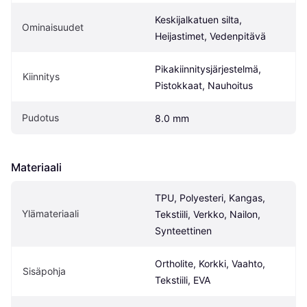
Keskijalkatuen silta, 
Ominaisuudet
Heijastimet, Vedenpitävä
Pikakiinnitysjärjestelmä, 
Kiinnitys
Pistokkaat, Nauhoitus
Pudotus
8.0 mm
Materiaali
TPU, Polyesteri, Kangas, 
Ylämateriaali
Tekstiili, Verkko, Nailon, 
Synteettinen
Ortholite, Korkki, Vaahto, 
Sisäpohja
Tekstiili, EVA