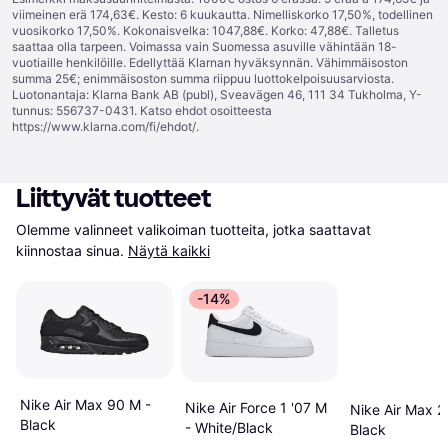
viimeinen erä 174,63€. Kesto: 6 kuukautta. Nimelliskorko 17,50%, todellinen
vuosikorko 17,50%. Kokonaisvelka: 1047,88€. Korko: 47,88€. Talletus
saattaa olla tarpeen. Voimassa vain Suomessa asuville vähintään 18-
vuotiaille henkilöille. Edellyttää Klarnan hyväksynnän. Vähimmäisoston
summa 25€; enimmäisoston summa riippuu luottokelpoisuusarviosta.
Luotonantaja: Klarna Bank AB (publ), Sveavägen 46, 111 34 Tukholma, Y-
tunnus: 556737-0431. Katso ehdot osoitteesta
https://www.klarna.com/fi/ehdot/
.
Liittyvät tuotteet
Olemme valinneet valikoiman tuotteita, jotka saattavat 
kiinnostaa sinua.
Näytä kaikki
-14%
Nike Air Max 90 M -
Nike Air Force 1 '07 M
Nike Air Max 2
Black
- White/Black
Black