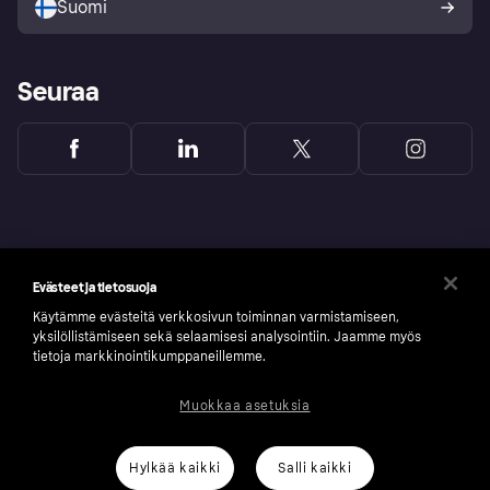
Suomi
Seuraa
Evästeet ja tietosuoja
Käytämme evästeitä verkkosivun toiminnan varmistamiseen,
yksilöllistämiseen sekä selaamisesi analysointiin. Jaamme myös
tietoja markkinointikumppaneillemme.
Muokkaa asetuksia
Copyright © 2005-2026 Klarna Bank AB (publ). Headquarters: Stockholm, Sweden. All
rights reserved. Klarna Bank AB (publ). Sveavägen 46, 111 34 Stockholm. Organization
number: 556737-0431
Hylkää kaikki
Salli kaikki
Klarnan evästeseloste
Klarna.com