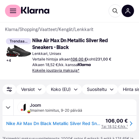
Kuluttajille
Yrityksille
Klarna
/
Shopping
/
Vaatteet
/
Kengät
/
Lenkkarit
Nike Air Max Dn Metallic Silver Red 
Trendaava
Sneakers - Black
Lenkkari, Unisex
Vertaile hintoja alkaen
106,00 €
kohti
231,00 €
+
4
Alkaen 18,52 €/kk. kanssa
Kokeile joustavia maksuja*
Versiot
Koko (EU)
Suositeltu
Hinta si
Joom
Ilmainen toimitus
,
9-20 päivää
106,00 €
Nike Air Max Dn Black Metallic Silver Red Sneakers Casual Shoes DV3337-016 41
Tai 18,52 €/kk.
¹
¹
Esimerkki maksusuunnitelmasta: 1000€ ostos 6 erässä: 5 erää à 174,65€ ja