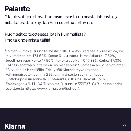
Palaute
Yllä olevat tiedot ovat peräisin useista ulkoisista lähteistä, ja 
niitä kannattaa käyttää vain suuntaa antavina.

Huomasitko tuotteessa jotain kummallista? 
ilmoita ongelmista täällä
.
¹
Esimerkki maksusuunnitelmasta: 1000€ ostos 6 erässä: 5 erää à 174,65€
ja viimeinen erä 174,63€. Kesto: 6 kuukautta. Nimelliskorko 17,50%,
todellinen vuosikorko 17,50%. Kokonaisvelka: 1047,88€. Korko: 47,88€.
Talletus saattaa olla tarpeen. Voimassa vain Suomessa asuville vähintään
18-vuotiaille henkilöille. Edellyttää Klarnan hyväksynnän.
Vähimmäisoston summa 25€; enimmäisoston summa riippuu
luottokelpoisuusarviosta. Luotonantaja: Klarna Bank AB (publ),
Sveavägen 46, 111 34 Tukholma, Y-tunnus: 556737-0431. Katso ehdot
osoitteesta
https://www.klarna.com/fi/ehdot/
.
Klarna