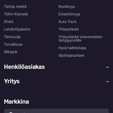
Tietoja meistä
Kestävyys
Töihin Klarnalle
Esteettömyys
Ehdot
Auto-Track
Lehdistöpalvelut
Yhteystiedot
Tietosuoja
Yhteystiedot viranomaisten
tietopyynnöille
Turvallisuus
Hyvä hallintotapa
Wikipink
Sijoittajasuhteet
Henkilöasiakas
Ohje
Reklamaatiot
Yritys
Kirjaudu sisään
Shoppaile turvallisesti Klarnalla
Kauppiastuki
Kehittäjät
Klarna app
Yksityisyysasetukset
Kirjaudu sisään yrityksenä
Operatiivinen tila
Markkina
Tutustu kauppoihin
Peruutusoikeutesi
Myy Klarnalla
Kumppanit ja integraatiot
Ostajan turva