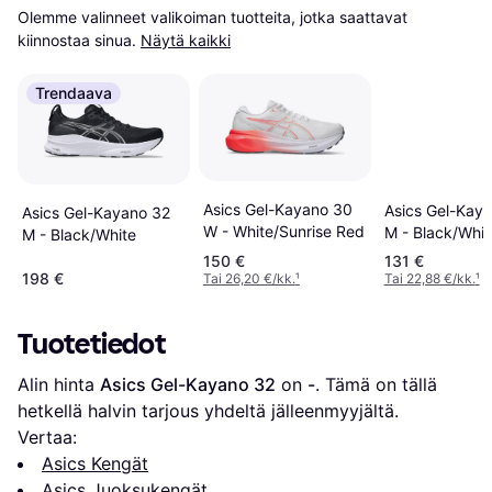
Olemme valinneet valikoiman tuotteita, jotka saattavat 
kiinnostaa sinua.
Näytä kaikki
Trendaava
Asics Gel-Kayano 30
Asics Gel-Kay
Asics Gel-Kayano 32
W - White/Sunrise Red
M - Black/Whit
M - Black/White
150 €
131 €
198 €
Tai 26,20 €/kk.
¹
Tai 22,88 €/kk.
¹
Tuotetiedot
Alin hinta 
Asics Gel-Kayano 32
 on 
-
. Tämä on tällä 
hetkellä halvin tarjous yhdeltä jälleenmyyjältä.
Vertaa:
Asics Kengät
Asics Juoksukengät