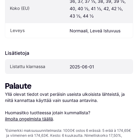
36, 37, 37 ½, 38, 39, 39 ½, 
Koko (EU)
40, 40 ½, 41 ½, 42, 42 ½, 
43 ½, 44 ½
Leveys
Normaali, Leveä Istuvuus
Lisätietoja
Listattu klarnassa
2025-06-01
Palaute
Yllä olevat tiedot ovat peräisin useista ulkoisista lähteistä, ja 
niitä kannattaa käyttää vain suuntaa antavina.

Huomasitko tuotteessa jotain kummallista? 
ilmoita ongelmista täällä
.
¹
Esimerkki maksusuunnitelmasta: 1000€ ostos 6 erässä: 5 erää à 174,65€
ja viimeinen erä 174,63€. Kesto: 6 kuukautta. Nimelliskorko 17,50%,