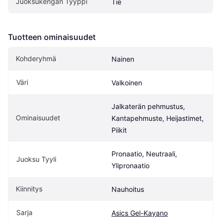
Juoksukengän Tyyppi
Tie
Tuotteen ominaisuudet
Kohderyhmä
Nainen
Väri
Valkoinen
Jalkaterän pehmustus, 
Ominaisuudet
Kantapehmuste, Heijastimet, 
Piikit
Pronaatio, Neutraali, 
Juoksu Tyyli
Ylipronaatio
Kiinnitys
Nauhoitus
Sarja
Asics Gel-Kayano