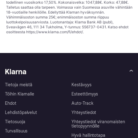
todellinen vuosikorko 17,50%. Kokonaisvelka: 1047,88€. Korko: 47,88€.
Talletus saattaa olla tarpeen. Voimassa vain Suomessa asuville vähintään
18-vuotiaille henkilöille. Edellyttää Klarnan hyväksynnän.
Vähimmäisoston summa 25€; enimmäisoston summa riippuu
luottokelpoisuusarviosta. Luotonantaja: Klarna Bank AB (publ),
Sveavägen 46, 111 34 Tukholma, Y-tunnus: 556737-0431. Katso ehdot
osoitteesta
https://www.klarna.com/fi/ehdot/
.
Klarna
Tietoja meistä
Kestävyys
Töihin Klarnalle
Esteettömyys
Ehdot
Auto-Track
Lehdistöpalvelut
Yhteystiedot
Tietosuoja
Yhteystiedot viranomaisten
tietopyynnöille
Turvallisuus
Hyvä hallintotapa