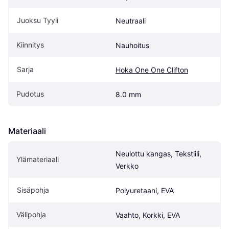
Juoksu Tyyli
Neutraali
Kiinnitys
Nauhoitus
Sarja
Hoka One One Clifton
Pudotus
8.0 mm
Materiaali
Neulottu kangas, Tekstiili, 
Ylämateriaali
Verkko
Sisäpohja
Polyuretaani, EVA
Välipohja
Vaahto, Korkki, EVA