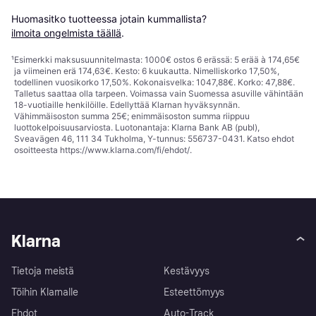
Huomasitko tuotteessa jotain kummallista? 
ilmoita ongelmista täällä
.
¹
Esimerkki maksusuunnitelmasta: 1000€ ostos 6 erässä: 5 erää à 174,65€
ja viimeinen erä 174,63€. Kesto: 6 kuukautta. Nimelliskorko 17,50%,
todellinen vuosikorko 17,50%. Kokonaisvelka: 1047,88€. Korko: 47,88€.
Talletus saattaa olla tarpeen. Voimassa vain Suomessa asuville vähintään
18-vuotiaille henkilöille. Edellyttää Klarnan hyväksynnän.
Vähimmäisoston summa 25€; enimmäisoston summa riippuu
luottokelpoisuusarviosta. Luotonantaja: Klarna Bank AB (publ),
Sveavägen 46, 111 34 Tukholma, Y-tunnus: 556737-0431. Katso ehdot
osoitteesta
https://www.klarna.com/fi/ehdot/
.
Klarna
Tietoja meistä
Kestävyys
Töihin Klarnalle
Esteettömyys
Ehdot
Auto-Track