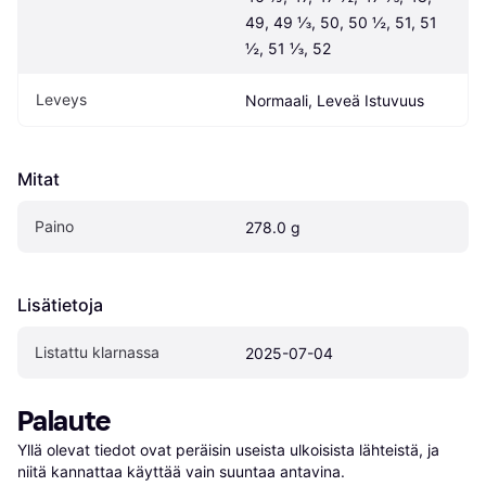
49, 49 ⅓, 50, 50 ½, 51, 51 
½, 51 ⅓, 52
Leveys
Normaali, Leveä Istuvuus
Mitat
Paino
278.0 g
Lisätietoja
Listattu klarnassa
2025-07-04
Palaute
Yllä olevat tiedot ovat peräisin useista ulkoisista lähteistä, ja 
niitä kannattaa käyttää vain suuntaa antavina.
