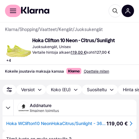
Kuluttajille
Yrityksille
Klarna
/
Shopping
/
Vaatteet
/
Kengät
/
Juoksukengät
Hoka Clifton 10 Neon - Citrus/Sunlight
Juoksukengät, Unisex
Vertaile hintoja alkaen
119,00 €
kohti
127,00 €
+
4
Kokeile joustavia maksuja kanssa
Opettele miten
Versiot
Koko (EU)
Suositeltu
Hinta si
Addnature
Ilmainen toimitus
119,00 €
Hoka WClifton10 NeonHokaCitrus/Sunlight - 362/3
Tämä tuote on myös saatavilla 
2