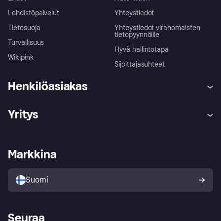
Lehdistöpalvelut
Yhteystiedot
Tietosuoja
Yhteystiedot viranomaisten
tietopyynnöille
Turvallisuus
Hyvä hallintotapa
Wikipink
Sijoittajasuhteet
Henkilöasiakas
Ohje
Reklamaatiot
Yritys
Kirjaudu sisään
Shoppaile turvallisesti Klarnalla
Kauppiastuki
Kehittäjät
Klarna app
Yksityisyysasetukset
Kirjaudu sisään yrityksenä
Operatiivinen tila
Markkina
Tutustu kauppoihin
Peruutusoikeutesi
Myy Klarnalla
Kumppanit ja integraatiot
Ostajan turva
Suomi
Seuraa