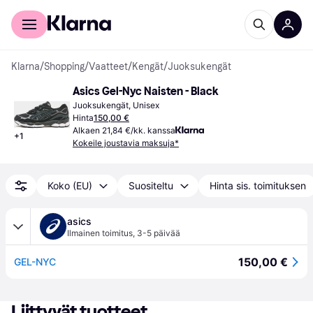
Kuluttajille
Yrityksille
Klarna
/
Shopping
/
Vaatteet
/
Kengät
/
Juoksukengät
Asics Gel-Nyc Naisten - Black
Juoksukengät, Unisex
Hinta
150,00 €
Alkaen 21,84 €/kk. kanssa
+
1
Kokeile joustavia maksuja*
Koko (EU)
Suositeltu
Hinta sis. toimituksen
asics
Ilmainen toimitus
,
3-5 päivää
150,00 €
GEL-NYC
Liittyvät tuotteet