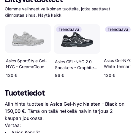
Olemme valinneet valikoiman tuotteita, jotka saattavat 
kiinnostaa sinua.
Näytä kaikki
Trendaava
Trendaava
Asics Gel-NYC
Asics SportStyle Gel-
Asics GEL-NYC 2.0
White Tennarit
NYC - Cream/Cloud
Sneakers - Graphite
Grey
Grey/Black
120 €
96 €
120 €
Tuotetiedot
Alin hinta tuotteelle 
Asics Gel-Nyc Naisten - Black
 on 
150,00 €
. Tämä on tällä hetkellä halvin tarjous 
2
kaupan joukossa.
Vertaa:
Asics Kengät