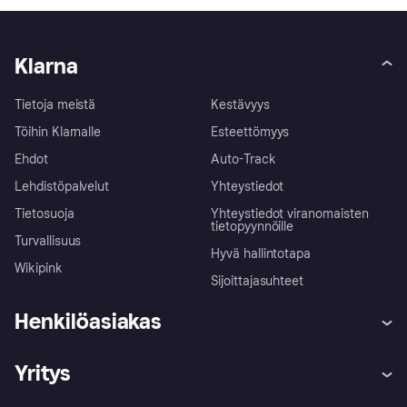
Klarna
Tietoja meistä
Kestävyys
Töihin Klarnalle
Esteettömyys
Ehdot
Auto-Track
Lehdistöpalvelut
Yhteystiedot
Tietosuoja
Yhteystiedot viranomaisten
tietopyynnöille
Turvallisuus
Hyvä hallintotapa
Wikipink
Sijoittajasuhteet
Henkilöasiakas
Ohje
Reklamaatiot
Yritys
Kirjaudu sisään
Shoppaile turvallisesti Klarnalla