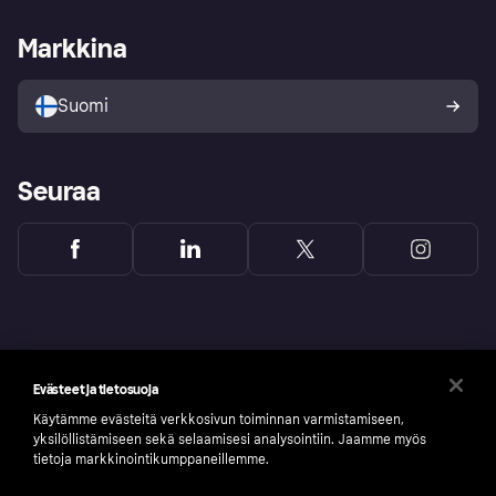
Kauppiastuki
Kehittäjät
Klarna app
Yksityisyysasetukset
Kirjaudu sisään yrityksenä
Operatiivinen tila
Markkina
Tutustu kauppoihin
Peruutusoikeutesi
Myy Klarnalla
Kumppanit ja integraatiot
Ostajan turva
Suomi
Seuraa
Evästeet ja tietosuoja
Käytämme evästeitä verkkosivun toiminnan varmistamiseen,
yksilöllistämiseen sekä selaamisesi analysointiin. Jaamme myös
tietoja markkinointikumppaneillemme.