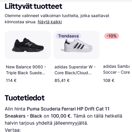
Liittyvät tuotteet
Olemme valinneet valikoiman tuotteita, jotka saattavat 
kiinnostaa sinua.
Näytä kaikki
Trendaava
-10%
adidas Samba 
adidas Superstar W -
New Balance 9060 -
Soccer - Core
Core Black/Cloud
Triple Black Suede
Black/Cloud
White
U9060BPM
114 €
85,41 €
108 €
White/Vivid Re
Tuotetiedot
Alin hinta 
Puma Scuderia Ferrari HP Drift Cat 11 
Sneakers - Black
 on 
100,00 €
. Tämä on tällä hetkellä 
halvin tarjous yhdeltä jälleenmyyjältä.
Vertaa: