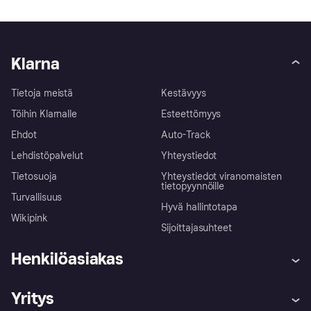
Klarna
Tietoja meistä
Kestävyys
Töihin Klarnalle
Esteettömyys
Ehdot
Auto-Track
Lehdistöpalvelut
Yhteystiedot
Tietosuoja
Yhteystiedot viranomaisten
tietopyynnöille
Turvallisuus
Hyvä hallintotapa
Wikipink
Sijoittajasuhteet
Henkilöasiakas
Ohje
Reklamaatiot
Yritys
Kirjaudu sisään
Shoppaile turvallisesti Klarnalla