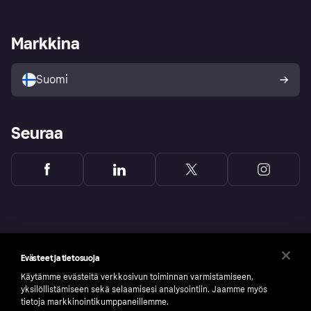
Kauppiastuki
Kehittäjät
Klarna app
Yksityisyysasetukset
Kirjaudu sisään yrityksenä
Operatiivinen tila
Markkina
Tutustu kauppoihin
Peruutusoikeutesi
Myy Klarnalla
Kumppanit ja integraatiot
Ostajan turva
Suomi
Seuraa
Evästeet ja tietosuoja
Käytämme evästeitä verkkosivun toiminnan varmistamiseen,
yksilöllistämiseen sekä selaamisesi analysointiin. Jaamme myös
tietoja markkinointikumppaneillemme.