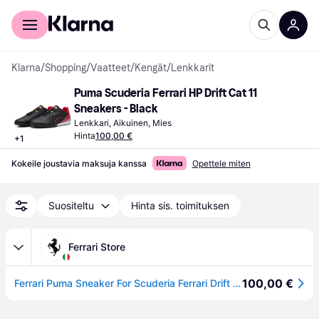
Kuluttajille
Yrityksille
Klarna
/
Shopping
/
Vaatteet
/
Kengät
/
Lenkkarit
Puma Scuderia Ferrari HP Drift Cat 11 
Sneakers - Black
Lenkkari, Aikuinen, Mies
Hinta
100,00 €
+
1
Kokeile joustavia maksuja kanssa
Opettele miten
Suositeltu
Hinta sis. toimituksen
Ferrari Store
100,00 €
Ferrari Puma Sneaker For Scuderia Ferrari Drift Cat 11 - Puma Shoes Black 6,5