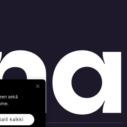
seen sekä
mme.
Salli kaikki