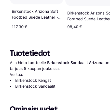
Birkenstock Arizona Soft
Birkenstock Arizona So
Footbed Suede Leather -
Footbed Suede Leather
Taupe
Mink
117,30 €
98,40 €
Tuotetiedot
Alin hinta tuotteelle 
Birkenstock Sandaalit Arizona
 on
tarjous 
5
 kaupan joukossa.
Vertaa:
Birkenstock Kengät
Birkenstock Sandaalit
Ominaisuudet