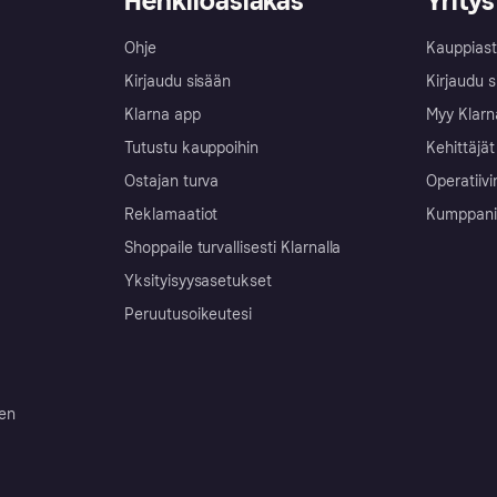
Henkilöasiakas
Yritys
Ohje
Kauppiast
Kirjaudu sisään
Kirjaudu s
Klarna app
Myy Klarn
Tutustu kauppoihin
Kehittäjät
Ostajan turva
Operatiivi
Reklamaatiot
Kumppanit 
Shoppaile turvallisesti Klarnalla
Yksityisyysasetukset
Peruutusoikeutesi
ten