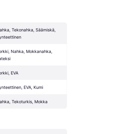
ahka, Tekonahka, Säämiskä, 
ynteettinen
orkki, Nahka, Mokkanahka, 
ateksi
orkki, EVA
ynteettinen, EVA, Kumi
ahka, Tekoturkis, Mokka