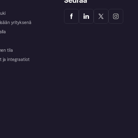
Seuraa
uki
isään yrityksenä
alla
nen tila
ja integraatiot