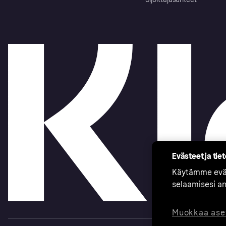
Evästeet ja tie
Käytämme eväs
selaamisesi a
Muokkaa ase