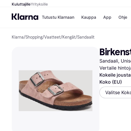
Kuluttajille
Yrityksille
Tutustu Klarnaan
Kauppa
App
Ohje
Klarna
/
Shopping
/
Vaatteet
/
Kengät
/
Sandaalit
Kaupat
Mak
Booking.
Mak
Birkens
Gigantti
Mak
H&M
Mak
Sandaali, Uni
Peten Koi
Mak
Wolt
Rah
Vertaile hinto
Mob
Kokeile joust
Koko (EU)
Kauppahakem
Valitse Kok