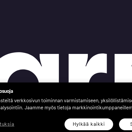
tosuoja
teitä verkkosivun toiminnan varmistamiseen, yksilöllistämi
nalysointiin. Jaamme myös tietoja markkinointikumppaneille
Hylkää kaikki
tuksia