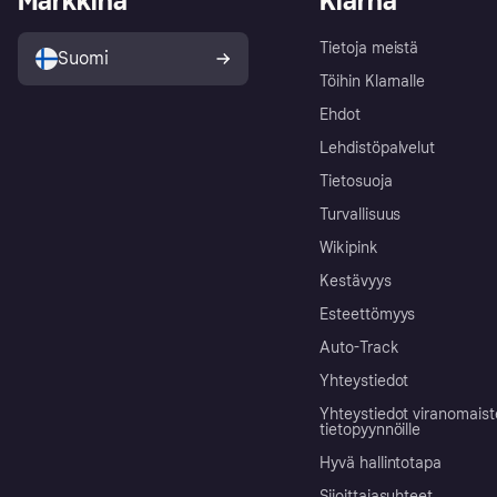
Markkina
Klarna
Tietoja meistä
Suomi
Töihin Klarnalle
Ehdot
Lehdistöpalvelut
Tietosuoja
Turvallisuus
Wikipink
Kestävyys
Esteettömyys
Auto-Track
Yhteystiedot
Yhteystiedot viranomais
tietopyynnöille
Hyvä hallintotapa
Sijoittajasuhteet