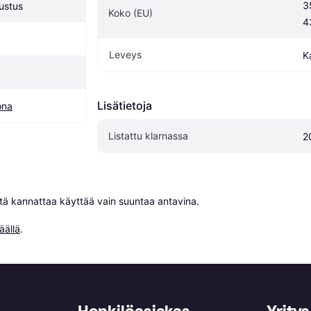
3
ustus
Koko (EU)
4
Leveys
K
Lisätietoja
ona
Listattu klarnassa
2
niitä kannattaa käyttää vain suuntaa antavina.

äällä
.