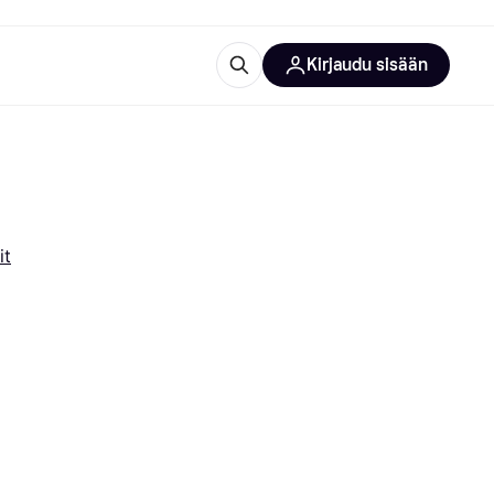
Kirjaudu sisään
totarvikkeet
rna?
it
 kategoriat