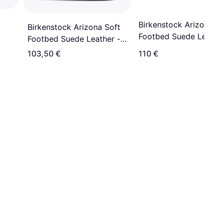
Birkenstock Arizona S
Birkenstock Arizona Soft
Footbed Suede Leathe
Footbed Suede Leather -
Mocha
Black
103,50 €
110 €