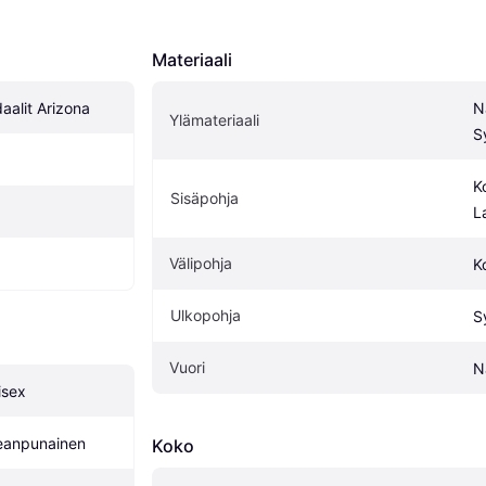
Materiaali
aalit Arizona
N
Ylämateriaali
S
K
Sisäpohja
L
Välipohja
K
Ulkopohja
S
Vuori
N
isex
leanpunainen
Koko