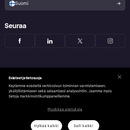
Suomi
Seuraa
Evästeet ja tietosuoja
Käytämme evästeitä verkkosivun toiminnan varmistamiseen,
yksilöllistämiseen sekä selaamisesi analysointiin. Jaamme myös
tietoja markkinointikumppaneillemme.
Muokkaa asetuksia
Copyright © 2005-2026 Klarna Bank AB (publ). Headquarters: Stockholm, Sweden. All
rights reserved. Klarna Bank AB (publ). Sveavägen 46, 111 34 Stockholm. Organization
number: 556737-0431
Hylkää kaikki
Salli kaikki