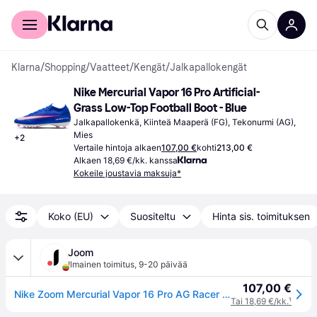
Kuluttajille
Yrityksille
Klarna
/
Shopping
/
Vaatteet
/
Kengät
/
Jalkapallokengät
Nike Mercurial Vapor 16 Pro Artificial-
Grass Low-Top Football Boot - Blue
Jalkapallokenkä, Kiinteä Maaperä (FG), Tekonurmi (AG), 
Mies
+
2
Vertaile hintoja alkaen
107,00 €
kohti
213,00 €
Alkaen 18,69 €/kk. kanssa
Kokeile joustavia maksuja*
Koko (EU)
Suositeltu
Hinta sis. toimituksen
Joom
Ilmainen toimitus
,
9-20 päivää
107,00 €
Nike Zoom Mercurial Vapor 16 Pro AG Racer Blue Unisex Cleats White FQ8684-446 40.5
Tai 18,69 €/kk.
¹