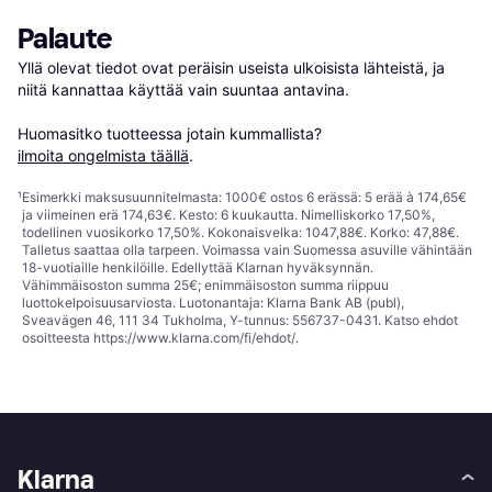
Palaute
Yllä olevat tiedot ovat peräisin useista ulkoisista lähteistä, ja 
niitä kannattaa käyttää vain suuntaa antavina.

Huomasitko tuotteessa jotain kummallista? 
ilmoita ongelmista täällä
.
¹
Esimerkki maksusuunnitelmasta: 1000€ ostos 6 erässä: 5 erää à 174,65€
ja viimeinen erä 174,63€. Kesto: 6 kuukautta. Nimelliskorko 17,50%,
todellinen vuosikorko 17,50%. Kokonaisvelka: 1047,88€. Korko: 47,88€.
Talletus saattaa olla tarpeen. Voimassa vain Suomessa asuville vähintään
18-vuotiaille henkilöille. Edellyttää Klarnan hyväksynnän.
Vähimmäisoston summa 25€; enimmäisoston summa riippuu
luottokelpoisuusarviosta. Luotonantaja: Klarna Bank AB (publ),
Sveavägen 46, 111 34 Tukholma, Y-tunnus: 556737-0431. Katso ehdot
osoitteesta
https://www.klarna.com/fi/ehdot/
.
Klarna