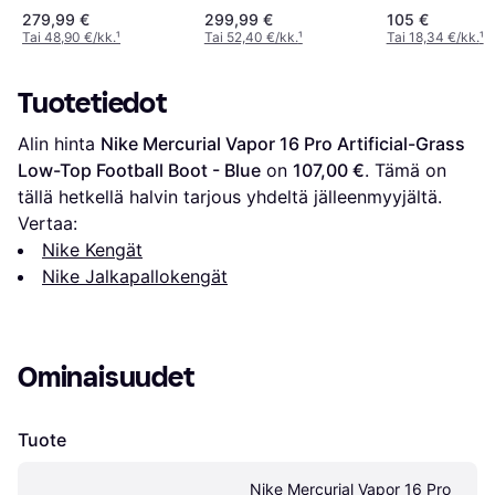
Low-Top Football Boot
Ground Low-Top
Low-Top Footba
279,99 €
299,99 €
105 €
- Multi-Colour
Football Boot - Multi-
- Blue
Tai 48,90 €/kk.
¹
Tai 52,40 €/kk.
¹
Tai 18,34 €/kk.
¹
Colour
Tuotetiedot
Alin hinta 
Nike Mercurial Vapor 16 Pro Artificial-Grass 
Low-Top Football Boot - Blue
 on 
107,00 €
. Tämä on 
tällä hetkellä halvin tarjous yhdeltä jälleenmyyjältä.
Vertaa:
Nike Kengät
Nike Jalkapallokengät
Ominaisuudet
Tuote
Nike Mercurial Vapor 16 Pro 