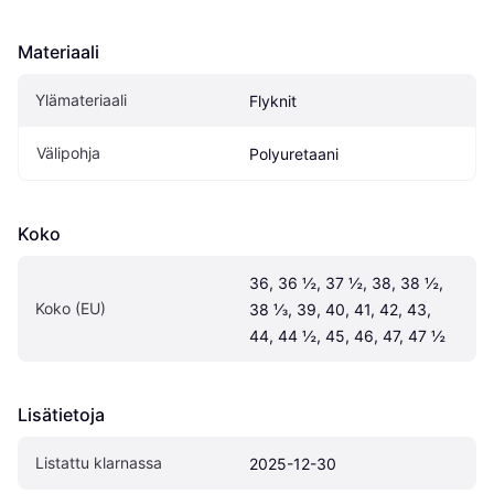
Materiaali
Ylämateriaali
Flyknit
Välipohja
Polyuretaani
Koko
36, 36 ½, 37 ½, 38, 38 ½, 
Koko (EU)
38 ⅓, 39, 40, 41, 42, 43, 
44, 44 ½, 45, 46, 47, 47 ½
Lisätietoja
Listattu klarnassa
2025-12-30