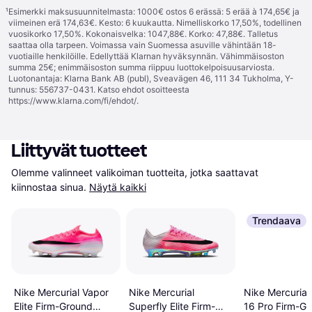
¹
Esimerkki maksusuunnitelmasta: 1000€ ostos 6 erässä: 5 erää à 174,65€ ja
viimeinen erä 174,63€. Kesto: 6 kuukautta. Nimelliskorko 17,50%, todellinen
vuosikorko 17,50%. Kokonaisvelka: 1047,88€. Korko: 47,88€. Talletus
saattaa olla tarpeen. Voimassa vain Suomessa asuville vähintään 18-
vuotiaille henkilöille. Edellyttää Klarnan hyväksynnän. Vähimmäisoston
summa 25€; enimmäisoston summa riippuu luottokelpoisuusarviosta.
Luotonantaja: Klarna Bank AB (publ), Sveavägen 46, 111 34 Tukholma, Y-
tunnus: 556737-0431. Katso ehdot osoitteesta
https://www.klarna.com/fi/ehdot/
.
Liittyvät tuotteet
Olemme valinneet valikoiman tuotteita, jotka saattavat 
kiinnostaa sinua.
Näytä kaikki
Trendaava
Nike Mercurial Vapor
Nike Mercurial
Nike Mercurial
Elite Firm-Ground
Superfly Elite Firm-
16 Pro Firm-G