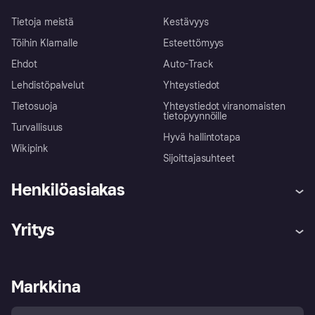
Tietoja meistä
Kestävyys
Töihin Klarnalle
Esteettömyys
Ehdot
Auto-Track
Lehdistöpalvelut
Yhteystiedot
Tietosuoja
Yhteystiedot viranomaisten
tietopyynnöille
Turvallisuus
Hyvä hallintotapa
Wikipink
Sijoittajasuhteet
Henkilöasiakas
Ohje
Reklamaatiot
Yritys
Kirjaudu sisään
Shoppaile turvallisesti Klarnalla
Kauppiastuki
Kehittäjät
Klarna app
Yksityisyysasetukset
Kirjaudu sisään yrityksenä
Operatiivinen tila
Markkina
Tutustu kauppoihin
Peruutusoikeutesi
Myy Klarnalla
Kumppanit ja integraatiot
Ostajan turva