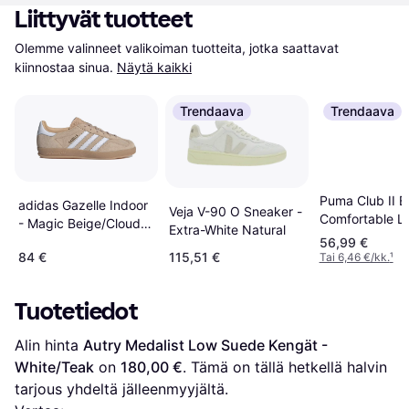
Liittyvät tuotteet
Olemme valinneet valikoiman tuotteita, jotka saattavat 
kiinnostaa sinua.
Näytä kaikki
Trendaava
Trendaava
Puma Club II E
adidas Gazelle Indoor
Veja V-90 O Sneaker -
Comfortable L
- Magic Beige/Cloud
Extra-White Natural
Sneakers - Bei
White/Gum
56,99 €
84 €
115,51 €
Tai 6,46 €/kk.
¹
Tuotetiedot
Alin hinta 
Autry Medalist Low Suede Kengät - 
White/Teak
 on 
180,00 €
. Tämä on tällä hetkellä halvin 
tarjous yhdeltä jälleenmyyjältä.