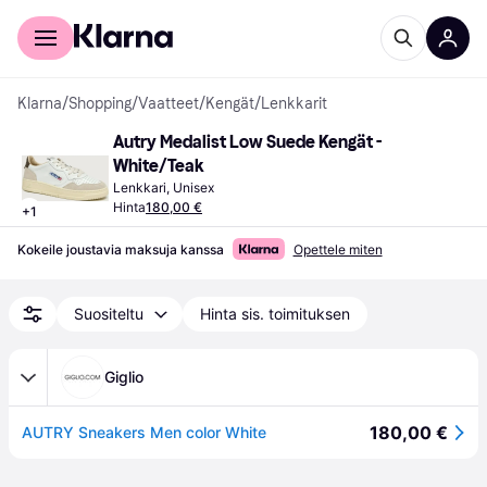
Kuluttajille
Yrityksille
Klarna
/
Shopping
/
Vaatteet
/
Kengät
/
Lenkkarit
Autry Medalist Low Suede Kengät - 
White/Teak
Lenkkari, Unisex
Hinta
180,00 €
+
1
Kokeile joustavia maksuja kanssa
Opettele miten
Suositeltu
Hinta sis. toimituksen
Giglio
180,00 €
AUTRY Sneakers Men color White