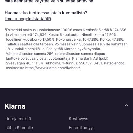
niitä kannattaa käyttää vain suuntaa antavina.

Huomasitko tuotteessa jotain kummallista? 
ilmoita ongelmista täällä
.
¹
Esimerkki maksusuunnitelmasta: 1000€ ostos 6 erässä: 5 erää à 174,65€
ja viimeinen erä 174,63€. Kesto: 6 kuukautta. Nimelliskorko 17,50%,
todellinen vuosikorko 17,50%. Kokonaisvelka: 1047,88€. Korko: 47,88€.
Talletus saattaa olla tarpeen. Voimassa vain Suomessa asuville vähintään
18-vuotiaille henkilöille. Edellyttää Klarnan hyväksynnän.
Vähimmäisoston summa 25€; enimmäisoston summa riippuu
luottokelpoisuusarviosta. Luotonantaja: Klarna Bank AB (publ),
Sveavägen 46, 111 34 Tukholma, Y-tunnus: 556737-0431. Katso ehdot
osoitteesta
https://www.klarna.com/fi/ehdot/
.
Klarna
Tietoja meistä
Kestävyys
Töihin Klarnalle
Esteettömyys