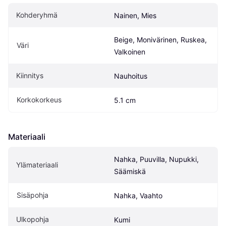
Kohderyhmä
Nainen, Mies
Beige, Monivärinen, Ruskea, 
Väri
Valkoinen
Kiinnitys
Nauhoitus
Korkokorkeus
5.1 cm
Materiaali
Nahka, Puuvilla, Nupukki, 
Ylämateriaali
Säämiskä
Sisäpohja
Nahka, Vaahto
Ulkopohja
Kumi