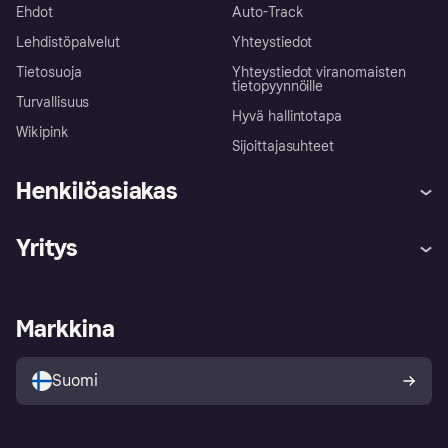
Ehdot
Auto-Track
Lehdistöpalvelut
Yhteystiedot
Tietosuoja
Yhteystiedot viranomaisten
tietopyynnöille
Turvallisuus
Hyvä hallintotapa
Wikipink
Sijoittajasuhteet
Henkilöasiakas
Ohje
Reklamaatiot
Yritys
Kirjaudu sisään
Shoppaile turvallisesti Klarnalla
Kauppiastuki
Kehittäjät
Klarna app
Yksityisyysasetukset
Kirjaudu sisään yrityksenä
Operatiivinen tila
Markkina
Tutustu kauppoihin
Peruutusoikeutesi
Myy Klarnalla
Kumppanit ja integraatiot
Ostajan turva
Suomi