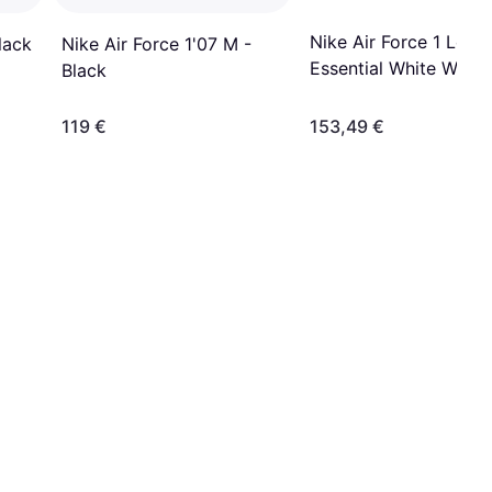
Nike Air Force 1 Low
lack
Nike Air Force 1'07 M -
Essential White Worn 
Black
Paisley Men Sneakers
Black Metallic Dark G
119 €
153,49 €