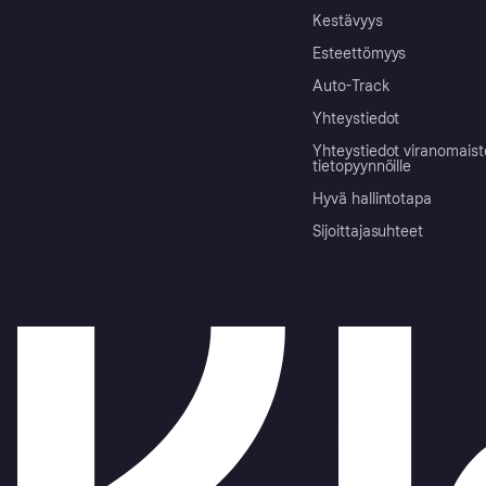
Kestävyys
Esteettömyys
Auto-Track
Yhteystiedot
Yhteystiedot viranomais
tietopyynnöille
Hyvä hallintotapa
Sijoittajasuhteet