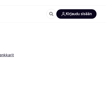
Kirjaudu sisään
totarvikkeet
rna?
enkkarit
 kategoriat