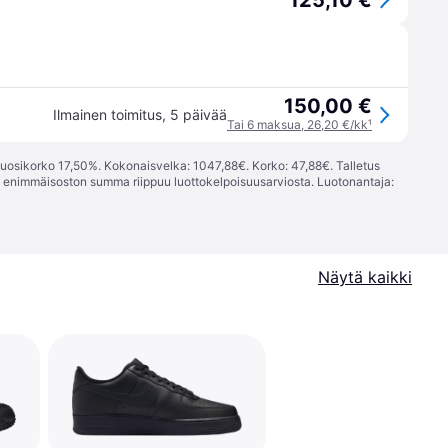
125,10 €
150,00 €
Ilmainen toimitus
,
5 päivää
Tai 6 maksua, 26,20 €/kk
¹
vuosikorko 17,50%. Kokonaisvelka: 1047,88€. Korko: 47,88€. Talletus
; enimmäisoston summa riippuu luottokelpoisuusarviosta. Luotonantaja:
Näytä kaikki