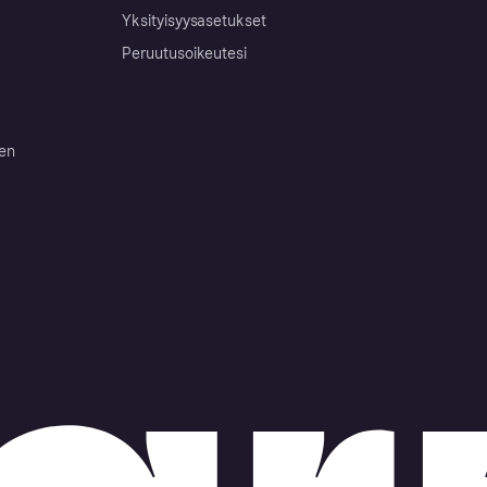
Yksityisyysasetukset
Peruutusoikeutesi
ten