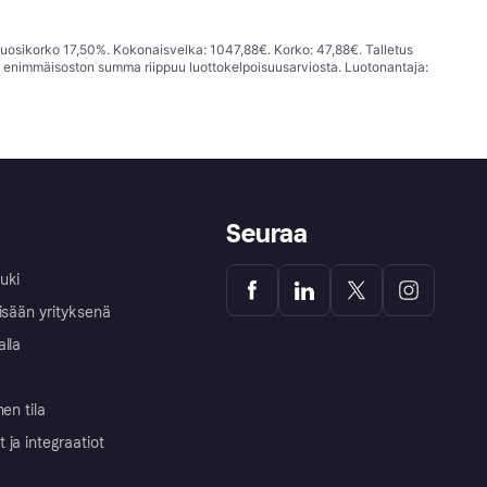
vuosikorko 17,50%. Kokonaisvelka: 1047,88€. Korko: 47,88€. Talletus
; enimmäisoston summa riippuu luottokelpoisuusarviosta. Luotonantaja:
Seuraa
uki
isään yrityksenä
alla
nen tila
ja integraatiot