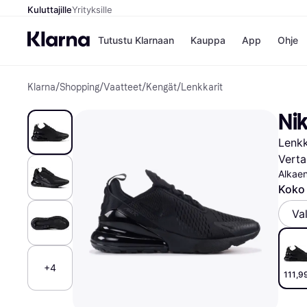
Kuluttajille
Yrityksille
Tutustu Klarnaan
Kauppa
App
Ohje
Klarna
/
Shopping
/
Vaatteet
/
Kengät
/
Lenkkarit
Kaupat
Mak
Booking.
Mak
Nik
Gigantti
Mak
H&M
Mak
Lenkk
Peten Koi
Mak
Wolt
Rah
Verta
Mob
Alkae
Koko
Kauppahakem
Va
+4
111,9