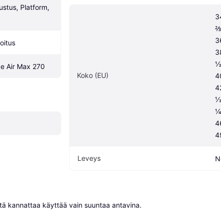
stus, Platform, 
3
⅔
3
oitus
3
½
ke Air Max 270
Koko (EU)
4
4
⅓
¼
4
4
Leveys
N
niitä kannattaa käyttää vain suuntaa antavina.
