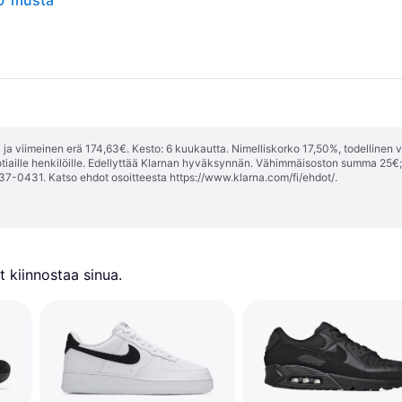
0' musta
ja viimeinen erä 174,63€. Kesto: 6 kuukautta. Nimelliskorko 17,50%, todellinen 
tiaille henkilöille. Edellyttää Klarnan hyväksynnän. Vähimmäisoston summa 25€
37-0431. Katso ehdot osoitteesta
https://www.klarna.com/fi/ehdot/
.
 kiinnostaa sinua.