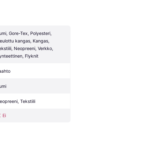
umi, Gore-Tex, Polyesteri, 
eulottu kangas, Kangas, 
ekstiili, Neopreeni, Verkko, 
ynteettinen, Flyknit
aahto
umi
eopreeni, Tekstiili
Ei