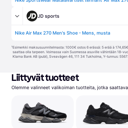
Nike Sportswear Matalavartiset tennarit 'Air Max 27
JD sports
Nike Air Max 270 Men's Shoe - Mens, musta
¹
Esimerkki maksusuunnitelmasta: 1000€ ostos 6 erässä: 5 erää à 174,65€ 
saattaa olla tarpeen. Voimassa vain Suomessa asuville vähintään 18-vuo
Klarna Bank AB (publ), Sveavägen 46, 111 34 Tukholma, Y-tunnus: 5567
Liittyvät tuotteet
Olemme valinneet valikoiman tuotteita, jotka saattavat