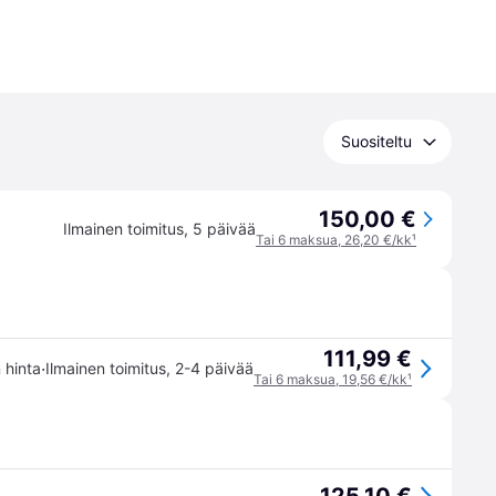
Suositeltu
150,00 €
Ilmainen toimitus
,
5 päivää
Tai 6 maksua, 26,20 €/kk
¹
111,99 €
·
n hinta
Ilmainen toimitus
,
2-4 päivää
Tai 6 maksua, 19,56 €/kk
¹