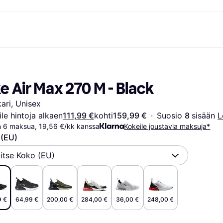
suvaihtoehdot
Shoppaile ja vertaa hintoja
Ostokset ja palkinnot
Raha-asiat
Lisätietoa
Valokuvat
Toimis
com
suvaihtoehdot
Ale
Tutustu kauppoihin
Pelaaminen ja Viihde
Klarna-kortti
Mikä on Kla
e Air Max 270 M - Black
sa heti
Kauneus & Terveys
Cashback
Puhelimet & Wearablet
Saldo
sa 30 päivän kuluessa
Vaatteet
Jäsenyys
Lapset ja Perhe
Tilityypit
ari, Unisex
ratarvike
sa 3 erässä
Lelut
Moottorikuljetukset
Säästötili
oitus
Koti ja Sisustus
Puutarha ja Patio
Talletustili
ile hintoja alkaen
111,99 €
kohti
159,99 €
·
Suosio 
8 
sisään 
L
ilePay
Ääni ja Kuva
Keittiökoneet
n 6 maksua, 19,56 €/kk kanssa
Kokeile joustavia maksuja*
Urheilu ja Ulkoilu
Kodinkoneet
 (EU)
Tietotekniikka
Kirjat, Elokuvat ja Musiikki
isto
Tee se itse
Kaikki
litse Koko (EU)
9 €
64,99 €
200,00 €
284,00 €
36,00 €
248,00 €