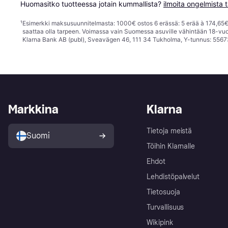
Huomasitko tuotteessa jotain kummallista? 
ilmoita ongelmista t
¹
Esimerkki maksusuunnitelmasta: 1000€ ostos 6 erässä: 5 erää à 174,65€ 
saattaa olla tarpeen. Voimassa vain Suomessa asuville vähintään 18-vuo
Klarna Bank AB (publ), Sveavägen 46, 111 34 Tukholma, Y-tunnus: 5567
Markkina
Klarna
Tietoja meistä
Suomi
Töihin Klarnalle
Ehdot
Lehdistöpalvelut
Tietosuoja
Turvallisuus
Wikipink