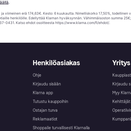
äällä
.
ja viimeinen erä 174,63€. Kesto: 6 kuukautta. Nimelliskorko 17,50%, todellinen 
tiaille henkilöille. Edellyttää Klarnan hyväksynnän. Vähimmäisoston summa 25€
37-0431. Katso ehdot osoitteesta
https://www.klarna.com/fi/ehdot/
.
Henkilöasiakas
Yritys
Ohje
Kauppiast
Kirjaudu sisään
Kirjaudu s
Klarna app
Myy Klarn
Tutustu kauppoihin
Kehittäjät
Ostajan turva
Operatiivi
Reklamaatiot
Kumppanit 
Shoppaile turvallisesti Klarnalla