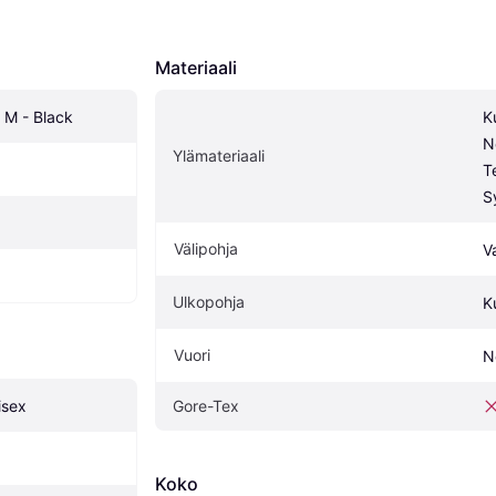
Materiaali
 M - Black
K
N
Ylämateriaali
T
S
Välipohja
V
Ulkopohja
K
Vuori
N
isex
Gore-Tex
Koko