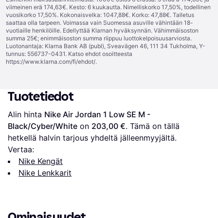
viimeinen erä 174,63€. Kesto: 6 kuukautta. Nimelliskorko 17,50%, todellinen
vuosikorko 17,50%. Kokonaisvelka: 1047,88€. Korko: 47,88€. Talletus
saattaa olla tarpeen. Voimassa vain Suomessa asuville vähintään 18-
vuotiaille henkilöille. Edellyttää Klarnan hyväksynnän. Vähimmäisoston
summa 25€; enimmäisoston summa riippuu luottokelpoisuusarviosta.
Luotonantaja: Klarna Bank AB (publ), Sveavägen 46, 111 34 Tukholma, Y-
tunnus: 556737-0431. Katso ehdot osoitteesta
https://www.klarna.com/fi/ehdot/
.
Tuotetiedot
Alin hinta 
Nike Air Jordan 1 Low SE M - 
Black/Cyber/White
 on 
203,00 €
. Tämä on tällä 
hetkellä halvin tarjous yhdeltä jälleenmyyjältä.
Vertaa:
Nike Kengät
Nike Lenkkarit
Ominaisuudet