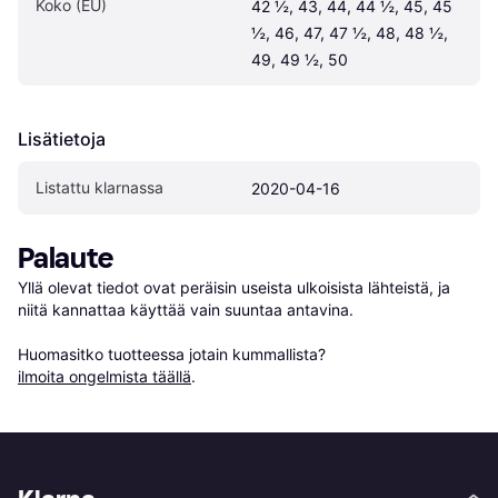
Koko (EU)
42 ½, 43, 44, 44 ½, 45, 45 
½, 46, 47, 47 ½, 48, 48 ½, 
49, 49 ½, 50
Lisätietoja
Listattu klarnassa
2020-04-16
Palaute
Yllä olevat tiedot ovat peräisin useista ulkoisista lähteistä, ja 
niitä kannattaa käyttää vain suuntaa antavina.

Huomasitko tuotteessa jotain kummallista? 
ilmoita ongelmista täällä
.