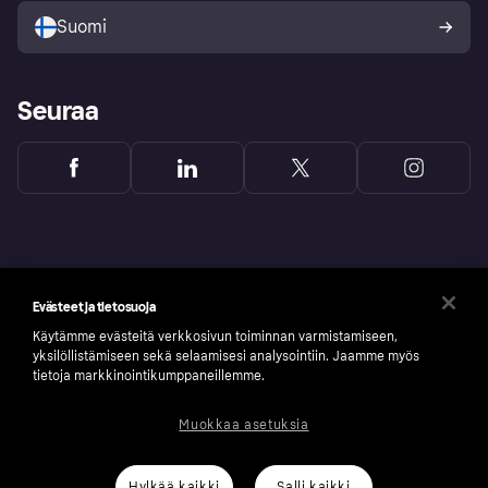
Suomi
Seuraa
Evästeet ja tietosuoja
Käytämme evästeitä verkkosivun toiminnan varmistamiseen,
yksilöllistämiseen sekä selaamisesi analysointiin. Jaamme myös
tietoja markkinointikumppaneillemme.
Muokkaa asetuksia
Copyright © 2005-2026 Klarna Bank AB (publ). Headquarters: Stockholm, Sweden. All
rights reserved. Klarna Bank AB (publ). Sveavägen 46, 111 34 Stockholm. Organization
number: 556737-0431
Hylkää kaikki
Salli kaikki