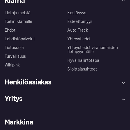
Klarna
Tietoja meistä
Kestävyys
Töihin Klarnalle
Esteettömyys
Ehdot
Auto-Track
Lehdistöpalvelut
Yhteystiedot
Tietosuoja
Yhteystiedot viranomaisten
tietopyynnöille
Turvallisuus
Hyvä hallintotapa
Wikipink
Sijoittajasuhteet
Henkilöasiakas
Ohje
Reklamaatiot
Yritys
Kirjaudu sisään
Shoppaile turvallisesti Klarnalla
Kauppiastuki
Kehittäjät
Klarna app
Yksityisyysasetukset
Kirjaudu sisään yrityksenä
Operatiivinen tila
Markkina
Tutustu kauppoihin
Peruutusoikeutesi
Myy Klarnalla
Kumppanit ja integraatiot
Ostajan turva