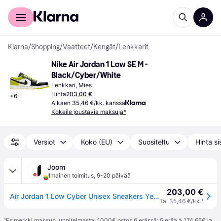
Kuluttajille
Yrityksille
Klarna
/
Shopping
/
Vaatteet
/
Kengät
/
Lenkkarit
Nike Air Jordan 1 Low SE M - 
Black/Cyber/White
Lenkkari, Mies
Hinta
203,00 €
+
6
Alkaen 35,46 €/kk. kanssa
Kokeile joustavia maksuja*
Versiot
Koko (EU)
Suositeltu
Hinta si
Joom
Ilmainen toimitus
,
9-20 päivää
203,00 €
Air Jordan 1 Low Cyber Unisex Sneakers Yellow Black White CK3022-003 43
Tai 35,46 €/kk.
¹
¹
Esimerkki maksusuunnitelmasta: 1000€ ostos 6 erässä: 5 erää à 174,65€ ja