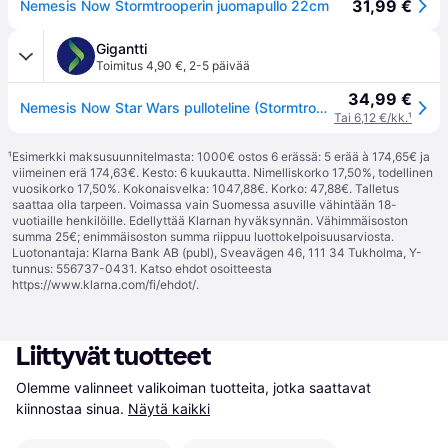
31,99 €
Nemesis Now Stormtrooperin juomapullo 22cm
Gigantti
Toimitus 4,90 €
,
2-5 päivää
34,99 €
Nemesis Now Star Wars pulloteline (Stormtrooper)
Tai 6,12 €/kk.
¹
¹
Esimerkki maksusuunnitelmasta: 1000€ ostos 6 erässä: 5 erää à 174,65€ ja
viimeinen erä 174,63€. Kesto: 6 kuukautta. Nimelliskorko 17,50%, todellinen
vuosikorko 17,50%. Kokonaisvelka: 1047,88€. Korko: 47,88€. Talletus
saattaa olla tarpeen. Voimassa vain Suomessa asuville vähintään 18-
vuotiaille henkilöille. Edellyttää Klarnan hyväksynnän. Vähimmäisoston
summa 25€; enimmäisoston summa riippuu luottokelpoisuusarviosta.
Luotonantaja: Klarna Bank AB (publ), Sveavägen 46, 111 34 Tukholma, Y-
tunnus: 556737-0431. Katso ehdot osoitteesta
https://www.klarna.com/fi/ehdot/
.
Liittyvät tuotteet
Olemme valinneet valikoiman tuotteita, jotka saattavat 
kiinnostaa sinua.
Näytä kaikki