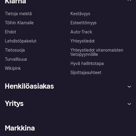
Klarna
Tietoja meistä
Kestävyys
Töihin Klarnalle
Esteettömyys
Ehdot
Auto-Track
Lehdistöpalvelut
Yhteystiedot
Tietosuoja
Yhteystiedot viranomaisten
tietopyynnöille
Turvallisuus
Hyvä hallintotapa
Wikipink
Sijoittajasuhteet
Henkilöasiakas
Ohje
Reklamaatiot
Yritys
Kirjaudu sisään
Shoppaile turvallisesti Klarnalla
Kauppiastuki
Kehittäjät
Klarna app
Yksityisyysasetukset
Kirjaudu sisään yrityksenä
Operatiivinen tila
Markkina
Tutustu kauppoihin
Peruutusoikeutesi
Myy Klarnalla
Kumppanit ja integraatiot
Ostajan turva