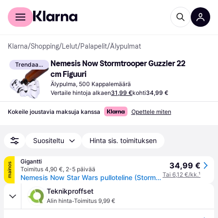
Kuluttajille
Yrityksille
Klarna
/
Shopping
/
Lelut
/
Palapelit
/
Älypulmat
Nemesis Now Stormtrooper Guzzler 22 
Trendaava
cm Figuuri
Älypulma, 500 Kappalemäärä
Vertaile hintoja alkaen
31,99 €
kohti
34,99 €
Kokeile joustavia maksuja kanssa
Opettele miten
Suositeltu
Hinta sis. toimituksen
Gigantti
34,99 €
mainos
Toimitus 4,90 €
,
2-5 päivää
Tai 6,12 €/kk.
¹
Nemesis Now Star Wars pulloteline (Stormtrooper)
Teknikproffset
·
Alin hinta
Toimitus 9,99 €