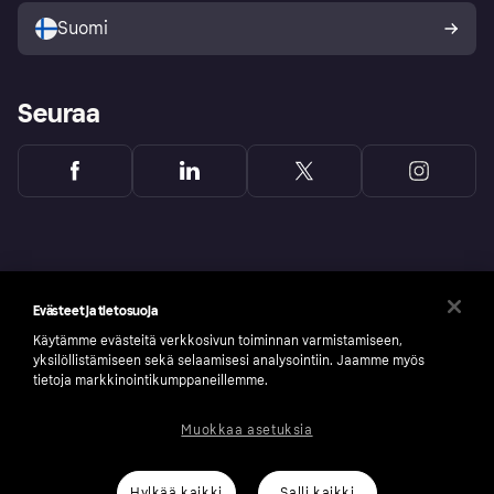
Suomi
Seuraa
Evästeet ja tietosuoja
Käytämme evästeitä verkkosivun toiminnan varmistamiseen,
yksilöllistämiseen sekä selaamisesi analysointiin. Jaamme myös
tietoja markkinointikumppaneillemme.
Muokkaa asetuksia
Copyright © 2005-2026 Klarna Bank AB (publ). Headquarters: Stockholm, Sweden. All
rights reserved. Klarna Bank AB (publ). Sveavägen 46, 111 34 Stockholm. Organization
number: 556737-0431
Hylkää kaikki
Salli kaikki