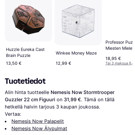
Professor Puzz
Miesten Mielet 
Huzzle Eureka Cast
Winkee Money Maze
Puupalapelit 5
Brain Puzzle
18,95 €
Setti
13,50 €
12,99 €
Tai 3 maksua 6,4
Tuotetiedot
Alin hinta tuotteelle 
Nemesis Now Stormtrooper 
Guzzler 22 cm Figuuri
 on 
31,99 €
. Tämä on tällä 
hetkellä halvin tarjous 
3
 kaupan joukossa.
Vertaa:
Nemesis Now Palapelit
Nemesis Now Älypulmat