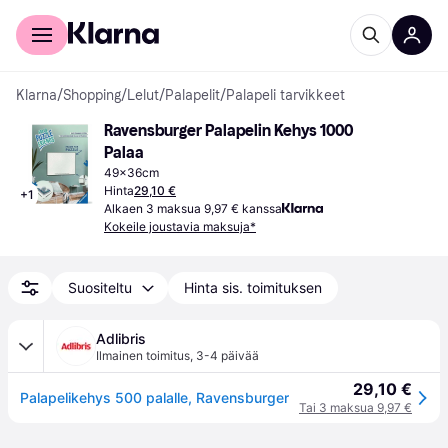
Kuluttajille
Yrityksille
Klarna
/
Shopping
/
Lelut
/
Palapelit
/
Palapeli tarvikkeet
Ravensburger Palapelin Kehys 1000 
Palaa
49x36cm
Hinta
29,10 €
+
1
Alkaen 3 maksua 9,97 € kanssa
Kokeile joustavia maksuja*
Suositeltu
Hinta sis. toimituksen
Adlibris
Ilmainen toimitus
,
3-4 päivää
29,10 €
Palapelikehys 500 palalle, Ravensburger
Tai 3 maksua 9,97 €