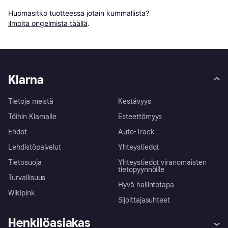
Huomasitko tuotteessa jotain kummallista? 
ilmoita ongelmista täällä
.
Klarna
Tietoja meistä
Kestävyys
Töihin Klarnalle
Esteettömyys
Ehdot
Auto-Track
Lehdistöpalvelut
Yhteystiedot
Tietosuoja
Yhteystiedot viranomaisten
tietopyynnöille
Turvallisuus
Hyvä hallintotapa
Wikipink
Sijoittajasuhteet
Henkilöasiakas