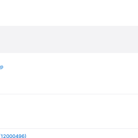
0p
 (12000496)