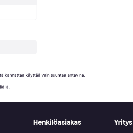
niitä kannattaa käyttää vain suuntaa antavina.

äällä
.
Henkilöasiakas
Yritys