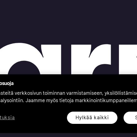
tosuoja
teitä verkkosivun toiminnan varmistamiseen, yksilöllistämi
nalysointiin. Jaamme myös tietoja markkinointikumppaneille
Hylkää kaikki
tuksia
eserved. Klarna Bank AB (publ). Sveavägen 46, 111 34