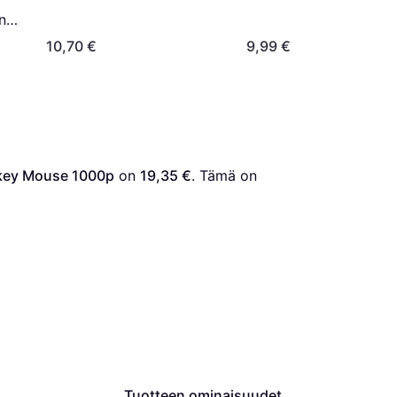
nki,
10,70 €
9,99 €
ckey Mouse 1000p
 on 
19,35 €
. Tämä on 
Tuotteen ominaisuudet