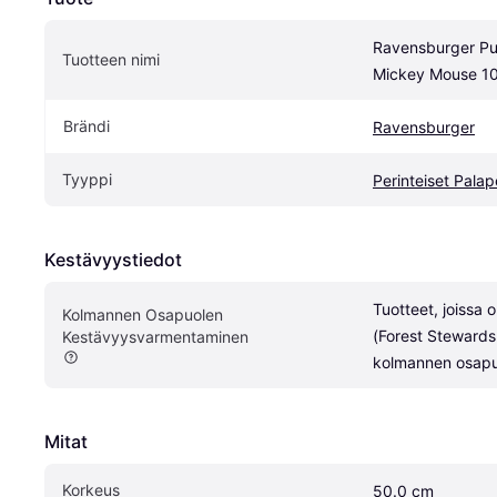
Ravensburger Puz
Tuotteen nimi
Mickey Mouse 1
Brändi
Ravensburger
Tyyppi
Perinteiset Palape
Kestävyystiedot
Tuotteet, joissa 
Kolmannen Osapuolen 
(Forest Stewardsh
Kestävyysvarmentaminen
kolmannen osapuol
Mitat
Korkeus
50.0 cm