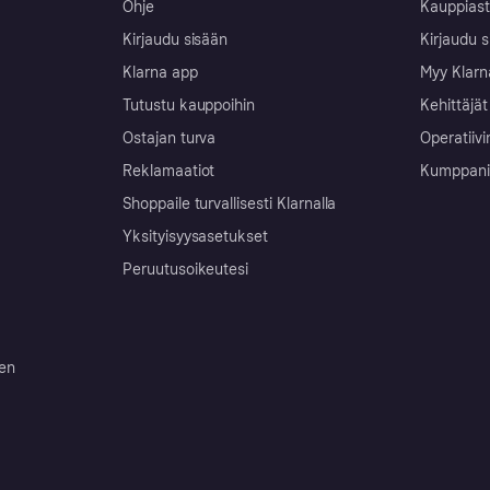
Ohje
Kauppiast
Kirjaudu sisään
Kirjaudu s
Klarna app
Myy Klarn
Tutustu kauppoihin
Kehittäjät
Ostajan turva
Operatiivi
Reklamaatiot
Kumppanit 
Shoppaile turvallisesti Klarnalla
Yksityisyysasetukset
Peruutusoikeutesi
ten