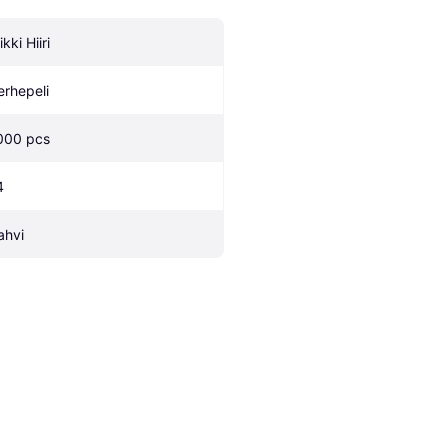
kki Hiiri
erhepeli
000 pcs
4
ahvi