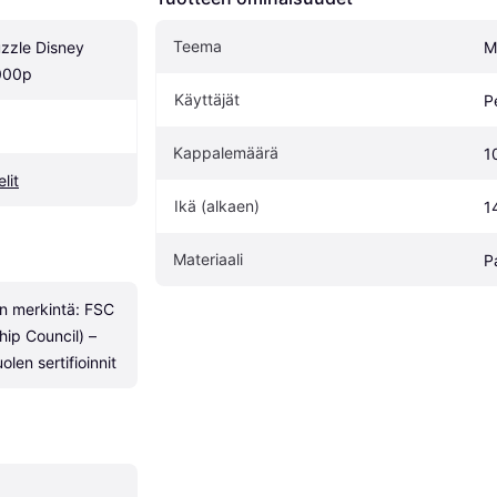
Teema
zle Disney 
Mi
000p
Käyttäjät
P
Kappalemäärä
1
lit
Ikä (alkaen)
1
Materiaali
P
on merkintä: FSC 
ip Council) – 
en sertifioinnit