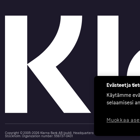
Evästeet ja tie
Käytämme eväs
selaamisesi a
Muokkaa ase
Copyright © 2005-2026 Klarna Bank AB (publ). Headquarters: Stockholm, Sweden. All rights r
Stockholm. Organization number: 556737-0431