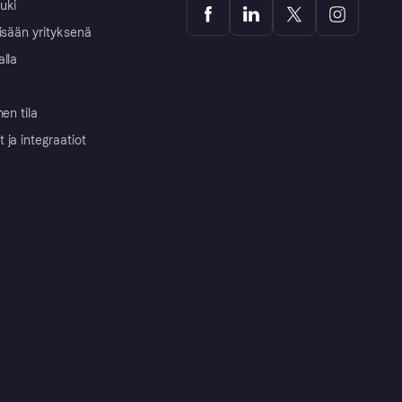
uki
isään yrityksenä
alla
nen tila
ja integraatiot