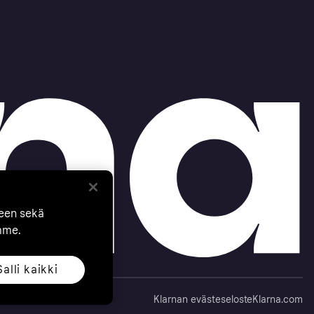
seen sekä
mme.
Salli kaikki
Klarnan evästeseloste
Klarna.com