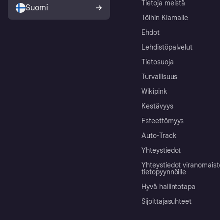
Tietoja meistä
Suomi
Töihin Klarnalle
Ehdot
Lehdistöpalvelut
Tietosuoja
Turvallisuus
Wikipink
Kestävyys
Esteettömyys
Auto-Track
Yhteystiedot
Yhteystiedot viranomais
tietopyynnöille
Hyvä hallintotapa
Sijoittajasuhteet