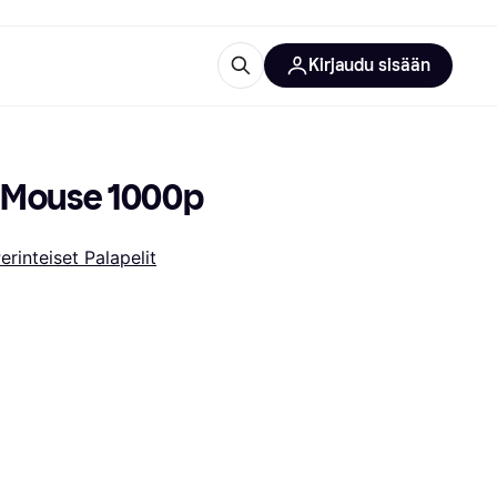
Kirjaudu sisään
totarvikkeet
rna?
y Mouse 1000p
erinteiset Palapelit
 kategoriat