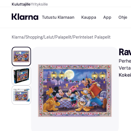
Kuluttajille
Yrityksille
Tutustu Klarnaan
Kauppa
App
Ohje
Klarna
/
Shopping
/
Lelut
/
Palapelit
/
Perinteiset Palapelit
Kaupat
Ma
Booking.
Mak
Ra
Gigantti
Mak
H&M
Mak
Perhe
Peten Koi
kul
Wolt
Mak
Verta
Rah
Kokei
Mob
Kauppahakem