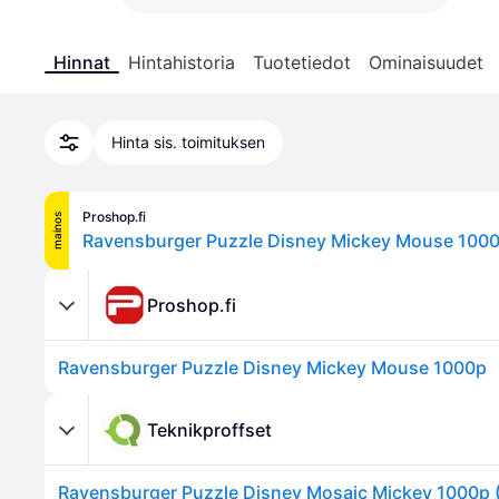
Hinnat
Hintahistoria
Tuotetiedot
Ominaisuudet
Hinta sis. toimituksen
Proshop.fi
mainos
Ravensburger Puzzle Disney Mickey Mouse 100
Proshop.fi
Ravensburger Puzzle Disney Mickey Mouse 1000p
Teknikproffset
Ravensburger Puzzle Disney Mosaic Mickey 1000p