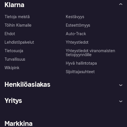
Klarna
Tietoja meistä
Kestävyys
Töihin Klarnalle
Esteettömyys
Ehdot
Auto-Track
Lehdistöpalvelut
Yhteystiedot
Tietosuoja
Yhteystiedot viranomaisten
tietopyynnöille
Turvallisuus
Hyvä hallintotapa
Wikipink
Sijoittajasuhteet
Henkilöasiakas
Ohje
Reklamaatiot
Yritys
Kirjaudu sisään
Shoppaile turvallisesti Klarnalla
Kauppiastuki
Kehittäjät
Klarna app
Yksityisyysasetukset
Kirjaudu sisään yrityksenä
Operatiivinen tila
Markkina
Tutustu kauppoihin
Peruutusoikeutesi