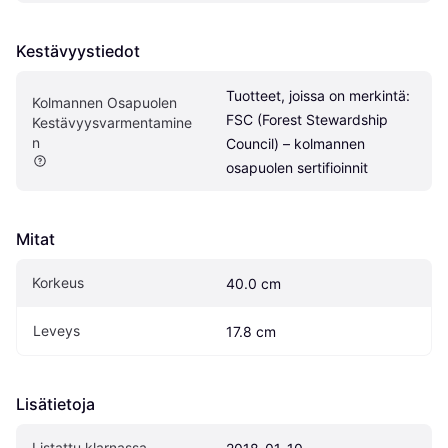
Kestävyystiedot
Tuotteet, joissa on merkintä: 
Kolmannen Osapuolen 
FSC (Forest Stewardship 
Kestävyysvarmentamine
n
Council) – kolmannen 
osapuolen sertifioinnit
Mitat
Korkeus
40.0 cm
Leveys
17.8 cm
Lisätietoja
Listattu klarnassa