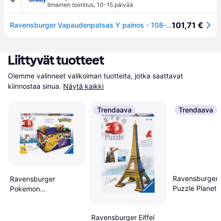
Ilmainen toimitus
,
10-15 päivää
101,71 €
Ravensburger Vapaudenpatsas Y painos - 108-osainen 3D-palapeli lapsille ja aikuisille | Tarkka istuvuus ja helppo napsautustekniikka | Kest v es
Liittyvät tuotteet
Olemme valinneet valikoiman tuotteita, jotka saattavat 
kiinnostaa sinua.
Näytä kaikki
Trendaava
Trendaava
Ravensburger
Ravensburger
Puzzle Planeta
Pokemon
System 522 Pi
Säilytyslaatikko 3D
Puzzle 216 kpl
Ravensburger Eiffel