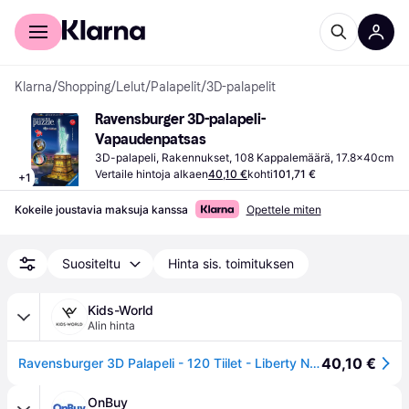
Kuluttajille
Yrityksille
Klarna
/
Shopping
/
Lelut
/
Palapelit
/
3D-palapelit
Ravensburger 3D-palapeli-
Vapaudenpatsas
3D-palapeli, Rakennukset, 108 Kappalemäärä, 17.8x40cm
Vertaile hintoja alkaen
40,10 €
kohti
101,71 €
+
1
Kokeile joustavia maksuja kanssa
Opettele miten
Suositeltu
Hinta sis. toimituksen
Kids-World
Alin hinta
40,10 €
Ravensburger 3D Palapeli - 120 Tiilet - Liberty Naghin patsas - Ravensburger - OneSize - Palapelit
OnBuy