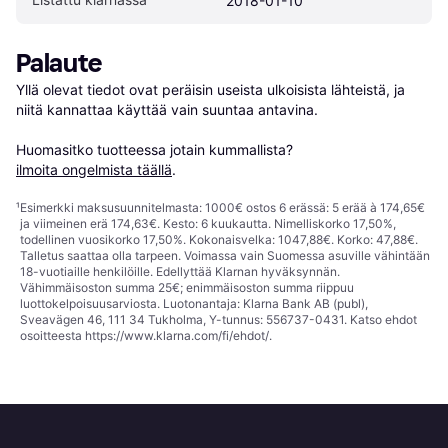
2018-01-10
Palaute
Yllä olevat tiedot ovat peräisin useista ulkoisista lähteistä, ja 
niitä kannattaa käyttää vain suuntaa antavina.

Huomasitko tuotteessa jotain kummallista? 
ilmoita ongelmista täällä
.
¹
Esimerkki maksusuunnitelmasta: 1000€ ostos 6 erässä: 5 erää à 174,65€
ja viimeinen erä 174,63€. Kesto: 6 kuukautta. Nimelliskorko 17,50%,
todellinen vuosikorko 17,50%. Kokonaisvelka: 1047,88€. Korko: 47,88€.
Talletus saattaa olla tarpeen. Voimassa vain Suomessa asuville vähintään
18-vuotiaille henkilöille. Edellyttää Klarnan hyväksynnän.
Vähimmäisoston summa 25€; enimmäisoston summa riippuu
luottokelpoisuusarviosta. Luotonantaja: Klarna Bank AB (publ),
Sveavägen 46, 111 34 Tukholma, Y-tunnus: 556737-0431. Katso ehdot
osoitteesta
https://www.klarna.com/fi/ehdot/
.