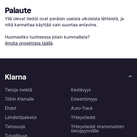
Palaute
Yllä olevat tiedot ovat peräisin useista ulkoisista lähteistä, ja 
niitä kannattaa käyttää vain suuntaa antavina.

Huomasitko tuotteessa jotain kummallista? 
ilmoita ongelmista täällä
.
Klarna
Tietoja meistä
Kestävyys
Töihin Klarnalle
Esteettömyys
Ehdot
Auto-Track
Lehdistöpalvelut
Yhteystiedot
Tietosuoja
Yhteystiedot viranomaisten
tietopyynnöille
Turvallisuus