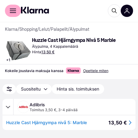
Kuluttajille
Yrityksille
Klarna
/
Shopping
/
Lelut
/
Palapelit
/
Älypulmat
Huzzle Cast Hjärngympa Nivå 5 Marble
Älypulma, 4 Kappalemäärä
Hinta
13,50 €
+
1
Kokeile joustavia maksuja kanssa
Opettele miten
Suositeltu
Hinta sis. toimituksen
Adlibris
Toimitus 3,50 €
,
3-4 päivää
13,50 €
Huzzle Cast Hjärngympa nivå 5: Marble