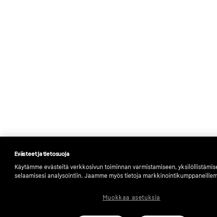
Evästeet ja tietosuoja
Käytämme evästeitä verkkosivun toiminnan varmistamiseen, yksilöllistämi
selaamisesi analysointiin. Jaamme myös tietoja markkinointikumppaneille
Muokkaa asetuksia