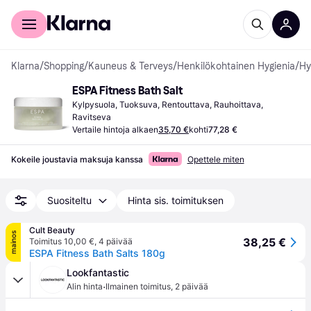
Kuluttajille
Yrityksille
Klarna
/
Shopping
/
Kauneus & Terveys
/
Henkilökohtainen Hygienia
/
Hy
ESPA Fitness Bath Salt
Kylpysuola, Tuoksuva, Rentouttava, Rauhoittava, 
Ravitseva
Vertaile hintoja alkaen
35,70 €
kohti
77,28 €
Kokeile joustavia maksuja kanssa
Opettele miten
Suositeltu
Hinta sis. toimituksen
Cult Beauty
mainos
38,25 €
Toimitus 10,00 €
,
4 päivää
ESPA Fitness Bath Salts 180g
Lookfantastic
·
Alin hinta
Ilmainen toimitus
,
2 päivää