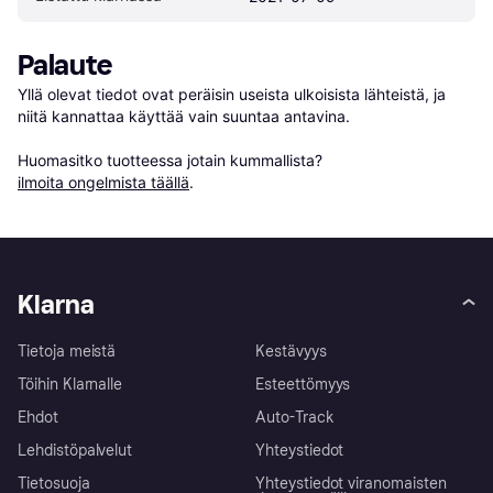
Palaute
Yllä olevat tiedot ovat peräisin useista ulkoisista lähteistä, ja 
niitä kannattaa käyttää vain suuntaa antavina.

Huomasitko tuotteessa jotain kummallista? 
ilmoita ongelmista täällä
.
Klarna
Tietoja meistä
Kestävyys
Töihin Klarnalle
Esteettömyys
Ehdot
Auto-Track
Lehdistöpalvelut
Yhteystiedot
Tietosuoja
Yhteystiedot viranomaisten