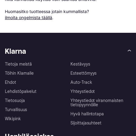
Huomasitko tuotteessa jotain kummallista? 
ilmoita ongelmista täällä
.
Klarna
Tietoja meistä
Kestävyys
Töihin Klarnalle
Esteettömyys
Ehdot
Auto-Track
Lehdistöpalvelut
Yhteystiedot
Tietosuoja
Yhteystiedot viranomaisten
tietopyynnöille
Turvallisuus
Hyvä hallintotapa
Wikipink
Sijoittajasuhteet