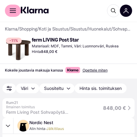
Kuluttajille
Yrityksille
Klarna
/
Shopping
/
Koti ja Sisustus
/
Sisustus
/
Huonekalut
/
Sohvapöydät
ferm LIVING Post Star
-11%
Materiaali: MDF, Tammi, Väri: Luonnonväri, Ruskea
Hinta
848,00 €
Kokeile joustavia maksuja kanssa
Opettele miten
Väri
Suositeltu
Hinta sis. toimituksen
Rum21
Ilmainen toimitus
848,00 €
Ferm Living Post Sohvapöytä Smoked Oak Star Ø65 x 41.4 Cm / Small - Sivupöydät & Apupöydät Mdf Savutammi - 1104264475
Nordic Nest
·
Alin hinta
Jälkitilaus