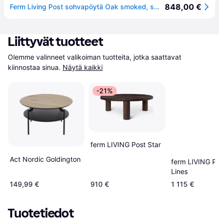
848,00 €
Ferm Living Post sohvapöytä Oak smoked, small, star
Liittyvät tuotteet
Olemme valinneet valikoiman tuotteita, jotka saattavat 
kiinnostaa sinua.
Näytä kaikki
-21%
ferm LIVING Post Star
Act Nordic Goldington
ferm LIVING P
Lines
149,99 €
910 €
1 115 €
Tuotetiedot