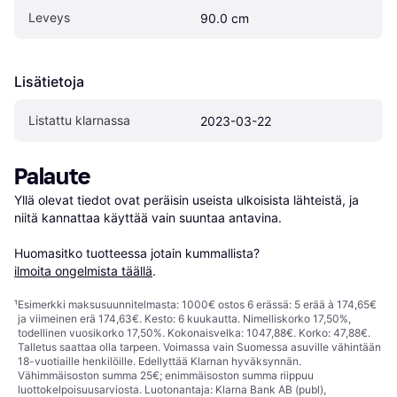
Leveys
90.0 cm
Lisätietoja
Listattu klarnassa
2023-03-22
Palaute
Yllä olevat tiedot ovat peräisin useista ulkoisista lähteistä, ja 
niitä kannattaa käyttää vain suuntaa antavina.

Huomasitko tuotteessa jotain kummallista? 
ilmoita ongelmista täällä
.
¹
Esimerkki maksusuunnitelmasta: 1000€ ostos 6 erässä: 5 erää à 174,65€
ja viimeinen erä 174,63€. Kesto: 6 kuukautta. Nimelliskorko 17,50%,
todellinen vuosikorko 17,50%. Kokonaisvelka: 1047,88€. Korko: 47,88€.
Talletus saattaa olla tarpeen. Voimassa vain Suomessa asuville vähintään
18-vuotiaille henkilöille. Edellyttää Klarnan hyväksynnän.
Vähimmäisoston summa 25€; enimmäisoston summa riippuu
luottokelpoisuusarviosta. Luotonantaja: Klarna Bank AB (publ),