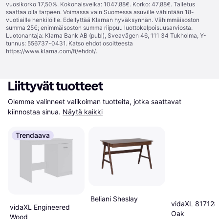
vuosikorko 17,50%. Kokonaisvelka: 1047,88€. Korko: 47,88€. Talletus
saattaa olla tarpeen. Voimassa vain Suomessa asuville vähintään 18-
vuotiaille henkilöille. Edellyttää Klarnan hyväksynnän. Vähimmäisoston
summa 25€; enimmäisoston summa riippuu luottokelpoisuusarviosta.
Luotonantaja: Klarna Bank AB (publ), Sveavägen 46, 111 34 Tukholma, Y-
tunnus: 556737-0431. Katso ehdot osoitteesta
https://www.klarna.com/fi/ehdot/
.
Liittyvät tuotteet
Olemme valinneet valikoiman tuotteita, jotka saattavat 
kiinnostaa sinua.
Näytä kaikki
Trendaava
Beliani Sheslay
vidaXL 817128
vidaXL Engineered
Oak
Wood