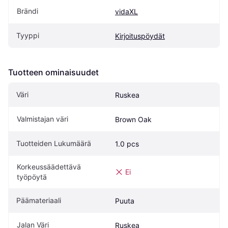
Brändi
vidaXL
Tyyppi
Kirjoituspöydät
Tuotteen ominaisuudet
Väri
Ruskea
Valmistajan väri
Brown Oak
Tuotteiden Lukumäärä
1.0 pcs
Korkeussäädettävä 
Ei
työpöytä
Päämateriaali
Puuta
Jalan Väri
Ruskea