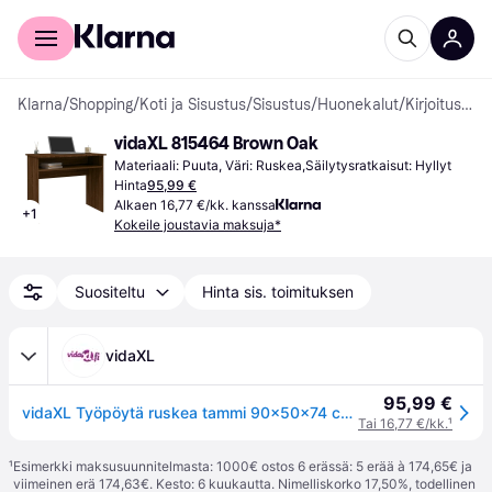
Kuluttajille
Yrityksille
Klarna
/
Shopping
/
Koti ja Sisustus
/
Sisustus
/
Huonekalut
/
Kirjoituspöydät
vidaXL 815464 Brown Oak
Materiaali: Puuta, Väri: Ruskea,Säilytysratkaisut: Hyllyt
Hinta
95,99 €
Alkaen 16,77 €/kk. kanssa
+
1
Kokeile joustavia maksuja*
Suositeltu
Hinta sis. toimituksen
vidaXL
95,99 €
vidaXL Työpöytä ruskea tammi 90x50x74 cm tekninen puu
Tai 16,77 €/kk.
¹
¹
Esimerkki maksusuunnitelmasta: 1000€ ostos 6 erässä: 5 erää à 174,65€ ja
viimeinen erä 174,63€. Kesto: 6 kuukautta. Nimelliskorko 17,50%, todellinen