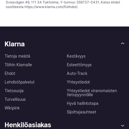
Sveavägen 46, 111 34 Tukholma, Y-tunnus: 556737-0431. Katso ehdot
osoitteesta
https://www.klarna.com/fi/ehdot/
.
Klarna
Tietoja meistä
Kestävyys
Töihin Klarnalle
Esteettömyys
Ehdot
Auto-Track
Lehdistöpalvelut
Yhteystiedot
Tietosuoja
Yhteystiedot viranomaisten
tietopyynnöille
Turvallisuus
Hyvä hallintotapa
Wikipink
Sijoittajasuhteet
Henkilöasiakas