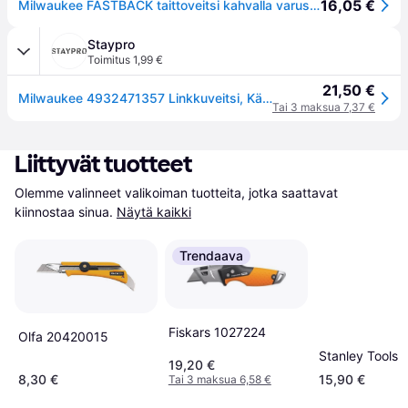
16,05 €
Milwaukee FASTBACK taittoveitsi kahvalla varustettuna
Staypro
Toimitus 1,99 €
21,50 €
Milwaukee 4932471357 Linkkuveitsi, Käsityökalut
Tai 3 maksua 7,37 €
Liittyvät tuotteet
Olemme valinneet valikoiman tuotteita, jotka saattavat 
kiinnostaa sinua.
Näytä kaikki
Trendaava
Fiskars 1027224
Olfa 20420015
Stanley Tools 
19,20 €
8,30 €
15,90 €
Tai 3 maksua 6,58 €