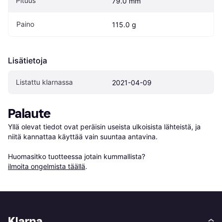
Pituus
79.0 mm
Paino
115.0 g
Lisätietoja
Listattu klarnassa
2021-04-09
Palaute
Yllä olevat tiedot ovat peräisin useista ulkoisista lähteistä, ja 
niitä kannattaa käyttää vain suuntaa antavina.

Huomasitko tuotteessa jotain kummallista? 
ilmoita ongelmista täällä
.
Klarna