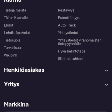
Tietoja meistä
Kestävyys
Töihin Klarnalle
Esteettömyys
Ehdot
Auto-Track
Lehdistöpalvelut
Yhteystiedot
Tietosuoja
Yhteystiedot viranomaisten
tietopyynnöille
Turvallisuus
Hyvä hallintotapa
Wikipink
Sijoittajasuhteet
Henkilöasiakas
Ohje
Reklamaatiot
Yritys
Kirjaudu sisään
Shoppaile turvallisesti Klarnalla
Kauppiastuki
Kehittäjät
Klarna app
Yksityisyysasetukset
Kirjaudu sisään yrityksenä
Operatiivinen tila
Markkina
Tutustu kauppoihin
Peruutusoikeutesi
Myy Klarnalla
Kumppanit ja integraatiot
Ostajan turva