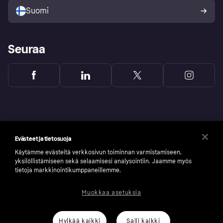
Suomi
Seuraa
Evästeet ja tietosuoja
Käytämme evästeitä verkkosivun toiminnan varmistamiseen,
yksilöllistämiseen sekä selaamisesi analysointiin. Jaamme myös
tietoja markkinointikumppaneillemme.
Muokkaa asetuksia
Copyright © 2005-2026 Klarna Bank AB (publ). Headquarters: Stockholm, Sweden. All
rights reserved. Klarna Bank AB (publ). Sveavägen 46, 111 34 Stockholm. Organization
number: 556737-0431
Hylkää kaikki
Salli kaikki