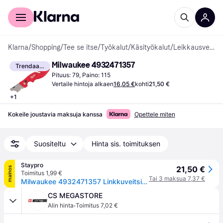
Kuluttajille
Yrityksille
Klarna
/
Shopping
/
Tee se itse
/
Työkalut
/
Käsityökalut
/
Leikkausveitset
Milwaukee 4932471357
Trendaava
Pituus: 79, Paino: 115
Vertaile hintoja alkaen
16,05 €
kohti
21,50 €
+
1
Kokeile joustavia maksuja kanssa
Opettele miten
Suositeltu
Hinta sis. toimituksen
Staypro
21,50 €
mainos
Toimitus 1,99 €
Tai 3 maksua 7,37 €
Milwaukee 4932471357 Linkkuveitsi, Käsityökalut
CS MEGASTORE
·
Alin hinta
Toimitus 7,02 €