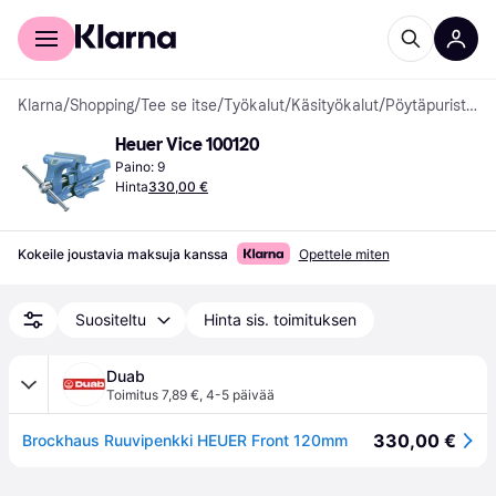
Kuluttajille
Yrityksille
Klarna
/
Shopping
/
Tee se itse
/
Työkalut
/
Käsityökalut
/
Pöytäpuristimet
Heuer Vice 100120
Paino: 9
Hinta
330,00 €
Kokeile joustavia maksuja kanssa
Opettele miten
Suositeltu
Hinta sis. toimituksen
Duab
Toimitus 7,89 €
,
4-5 päivää
330,00 €
Brockhaus Ruuvipenkki HEUER Front 120mm