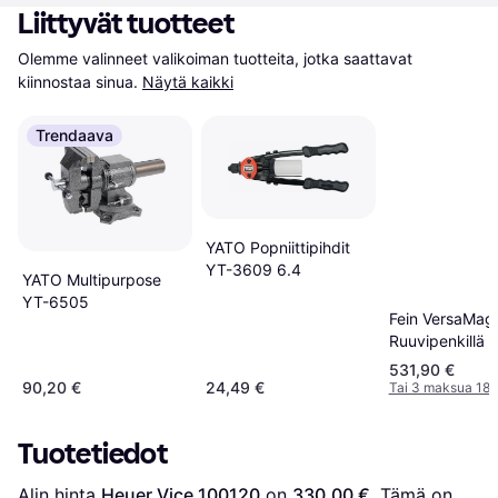
Liittyvät tuotteet
Olemme valinneet valikoiman tuotteita, jotka saattavat 
kiinnostaa sinua.
Näytä kaikki
Trendaava
YATO Popniittipihdit
YT-3609 6.4
YATO Multipurpose
YT-6505
Fein VersaMag
Ruuvipenkillä
531,90 €
90,20 €
24,49 €
Tai 3 maksua 182
Tuotetiedot
Alin hinta 
Heuer Vice 100120
 on 
330,00 €
. Tämä on 