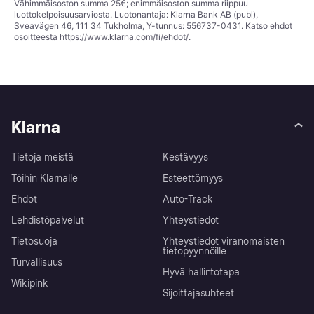
Vähimmäisoston summa 25€; enimmäisoston summa riippuu
luottokelpoisuusarviosta. Luotonantaja: Klarna Bank AB (publ),
Sveavägen 46, 111 34 Tukholma, Y-tunnus: 556737-0431. Katso ehdot
osoitteesta
https://www.klarna.com/fi/ehdot/
.
Klarna
Tietoja meistä
Kestävyys
Töihin Klarnalle
Esteettömyys
Ehdot
Auto-Track
Lehdistöpalvelut
Yhteystiedot
Tietosuoja
Yhteystiedot viranomaisten
tietopyynnöille
Turvallisuus
Hyvä hallintotapa
Wikipink
Sijoittajasuhteet