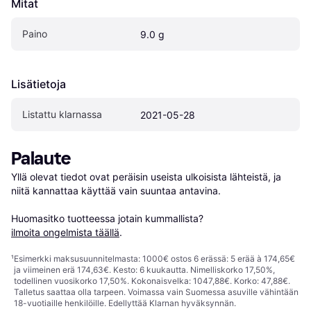
Mitat
Paino
9.0 g
Lisätietoja
Listattu klarnassa
2021-05-28
Palaute
Yllä olevat tiedot ovat peräisin useista ulkoisista lähteistä, ja 
niitä kannattaa käyttää vain suuntaa antavina.

Huomasitko tuotteessa jotain kummallista? 
ilmoita ongelmista täällä
.
¹
Esimerkki maksusuunnitelmasta: 1000€ ostos 6 erässä: 5 erää à 174,65€
ja viimeinen erä 174,63€. Kesto: 6 kuukautta. Nimelliskorko 17,50%,
todellinen vuosikorko 17,50%. Kokonaisvelka: 1047,88€. Korko: 47,88€.
Talletus saattaa olla tarpeen. Voimassa vain Suomessa asuville vähintään
18-vuotiaille henkilöille. Edellyttää Klarnan hyväksynnän.