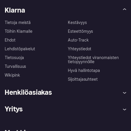
Klarna
Tietoja meistä
Kestävyys
Töihin Klarnalle
Esteettömyys
Ehdot
Auto-Track
Lehdistöpalvelut
Yhteystiedot
Tietosuoja
Yhteystiedot viranomaisten
tietopyynnöille
Turvallisuus
Hyvä hallintotapa
Wikipink
Sijoittajasuhteet
Henkilöasiakas
Ohje
Reklamaatiot
Yritys
Kirjaudu sisään
Shoppaile turvallisesti Klarnalla
Kauppiastuki
Kehittäjät
Klarna app
Yksityisyysasetukset
Kirjaudu sisään yrityksenä
Operatiivinen tila