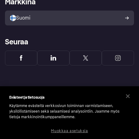
Markkina
Tutustu kauppoihin
Peruutusoikeutesi
Myy Klarnalla
Kumppanit ja integraatiot
Ostajan turva
Suomi
Seuraa
Evästeet ja tietosuoja
Käytämme evästeitä verkkosivun toiminnan varmistamiseen,
yksilöllistämiseen sekä selaamisesi analysointiin. Jaamme myös
tietoja markkinointikumppaneillemme.
Muokkaa asetuksia
Copyright © 2005-2026 Klarna Bank AB (publ). Headquarters: Stockholm, Sweden. All