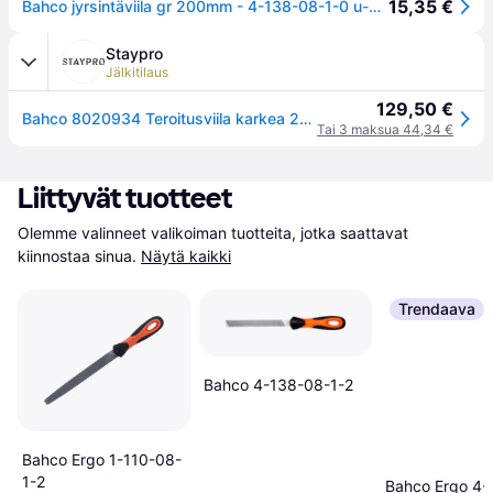
15,35 €
Bahco jyrsintäviila gr 200mm - 4-138-08-1-0 u-kahvainen tasoleikkausviila pyöreä ja suora reuna
Staypro
Jälkitilaus
129,50 €
Bahco 8020934 Teroitusviila karkea 200x20 mm, 10 kpl, Käsityökalut
Tai 3 maksua 44,34 €
Liittyvät tuotteet
Olemme valinneet valikoiman tuotteita, jotka saattavat 
kiinnostaa sinua.
Näytä kaikki
Trendaava
Bahco 4-138-08-1-2
Bahco Ergo 1-110-08-
1-2
Bahco Ergo 4-