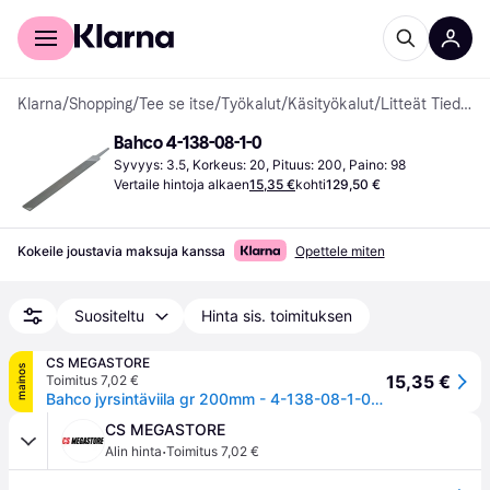
Kuluttajille
Yrityksille
Klarna
/
Shopping
/
Tee se itse
/
Työkalut
/
Käsityökalut
/
Litteät Tiedostot
Bahco 4-138-08-1-0
Syvyys: 3.5, Korkeus: 20, Pituus: 200, Paino: 98
Vertaile hintoja alkaen
15,35 €
kohti
129,50 €
Kokeile joustavia maksuja kanssa
Opettele miten
Suositeltu
Hinta sis. toimituksen
CS MEGASTORE
mainos
15,35 €
Toimitus 7,02 €
Bahco jyrsintäviila gr 200mm - 4-138-08-1-0 u-kahvainen tasoleikkausviila pyöreä ja suora reuna
CS MEGASTORE
·
Alin hinta
Toimitus 7,02 €