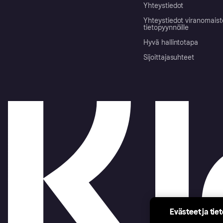
Yhteystiedot
Yhteystiedot viranomais
tietopyynnöille
Hyvä hallintotapa
Sijoittajasuhteet
Evästeet ja tie