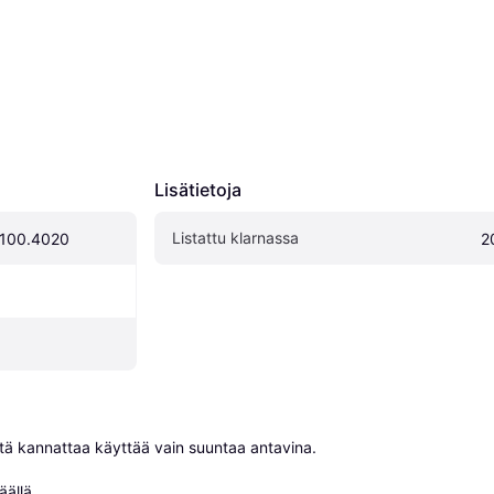
Lisätietoja
Listattu klarnassa
 100.4020
2
niitä kannattaa käyttää vain suuntaa antavina.

äällä
.