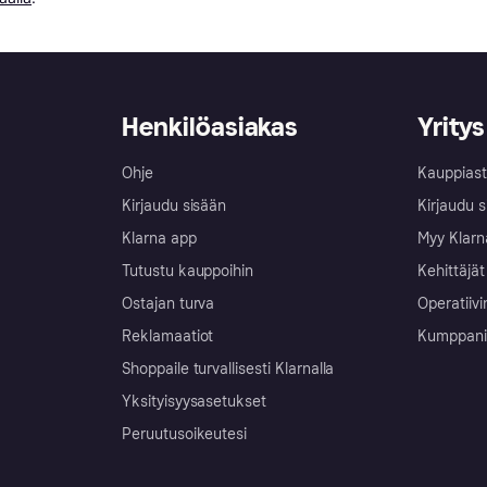
Henkilöasiakas
Yritys
Ohje
Kauppiast
Kirjaudu sisään
Kirjaudu s
Klarna app
Myy Klarn
Tutustu kauppoihin
Kehittäjät
Ostajan turva
Operatiivi
Reklamaatiot
Kumppanit 
Shoppaile turvallisesti Klarnalla
Yksityisyysasetukset
Peruutusoikeutesi