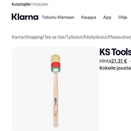
Kuluttajille
Yrityksille
Tutustu Klarnaan
Kauppa
App
Ohje
Klarna
/
Shopping
/
Tee se itse
/
Työkalut
/
Käsityökalut
/
Maalaushar
Kaupat
Mak
Booking.
Mak
KS Tool
Gigantti
Mak
H&M
Mak
Hinta
21,31 €
·
Peten Koi
Mak
Wolt
Rah
Kokeile joust
Mob
Kauppahakem