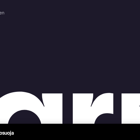
ten
tosuoja