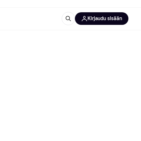
Kirjaudu sisään
totarvikkeet
rna?
 kategoriat