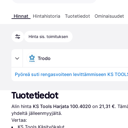
Hinnat
Hintahistoria
Tuotetiedot
Ominaisuudet
Hinta sis. toimituksen
Trodo
Pyöreä suti rengasvoiteen levittämmiseen KS TOO
Tuotetiedot
Alin hinta 
KS Tools Harjata 100.4020
 on 
21,31 €
. Tämä
yhdeltä jälleenmyyjältä.
Vertaa:
KS Tools Käsityökalut