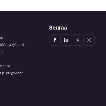
Seuraa
uki
isään yrityksenä
alla
nen tila
ja integraatiot