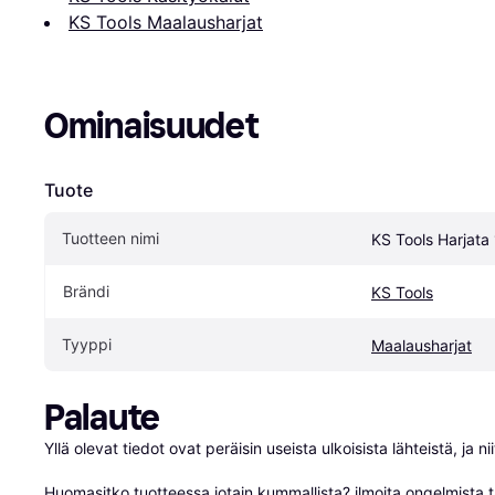
KS Tools Maalausharjat
Ominaisuudet
Tuote
Tuotteen nimi
KS Tools Harjata
Brändi
KS Tools
Tyyppi
Maalausharjat
Palaute
Yllä olevat tiedot ovat peräisin useista ulkoisista lähteistä, ja 
Huomasitko tuotteessa jotain kummallista? 
ilmoita ongelmista t