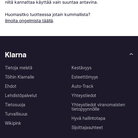
niitä kannattaa käyttää vain suuntaa antavina.

Huomasitko tuotteessa jotain kummallista? 
ilmoita ongelmista täällä
.
Klarna
Tietoja meistä
Kestävyys
Töihin Klarnalle
Esteettömyys
Ehdot
Auto-Track
Lehdistöpalvelut
Yhteystiedot
Tietosuoja
Yhteystiedot viranomaisten
tietopyynnöille
Turvallisuus
Hyvä hallintotapa
Wikipink
Sijoittajasuhteet