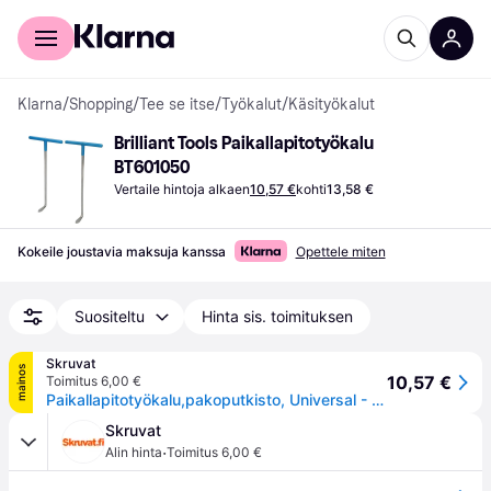
Kuluttajille
Yrityksille
Klarna
/
Shopping
/
Tee se itse
/
Työkalut
/
Käsityökalut
Brilliant Tools Paikallapitotyökalu 
BT601050
Vertaile hintoja alkaen
10,57 €
kohti
13,58 €
Kokeile joustavia maksuja kanssa
Opettele miten
Suositeltu
Hinta sis. toimituksen
Skruvat
mainos
10,57 €
Toimitus 6,00 €
Paikallapitotyökalu,pakoputkisto, Universal - 1154345
Skruvat
·
Alin hinta
Toimitus 6,00 €