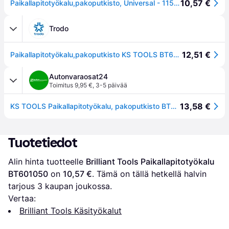
10,57 €
Paikallapitotyökalu,pakoputkisto, Universal - 1154345
Trodo
12,51 €
Paikallapitotyökalu,pakoputkisto KS TOOLS BT601050
Autonvaraosat24
Toimitus 9,95 €
,
3-5 päivää
13,58 €
KS TOOLS Paikallapitotyökalu, pakoputkisto BT601050
Tuotetiedot
Alin hinta tuotteelle 
Brilliant Tools Paikallapitotyökalu 
BT601050
 on 
10,57 €
. Tämä on tällä hetkellä halvin 
tarjous 
3
 kaupan joukossa.
Vertaa:
Brilliant Tools Käsityökalut