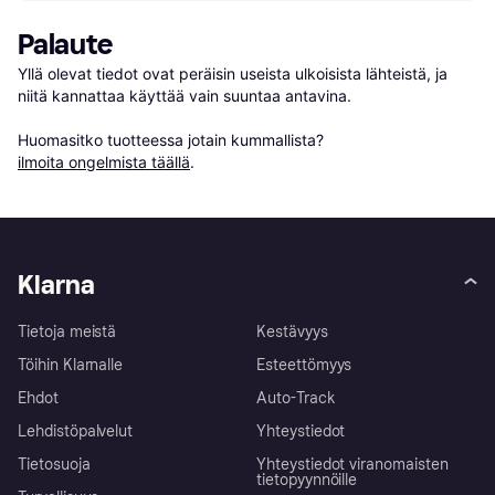
Palaute
Yllä olevat tiedot ovat peräisin useista ulkoisista lähteistä, ja 
niitä kannattaa käyttää vain suuntaa antavina.

Huomasitko tuotteessa jotain kummallista? 
ilmoita ongelmista täällä
.
Klarna
Tietoja meistä
Kestävyys
Töihin Klarnalle
Esteettömyys
Ehdot
Auto-Track
Lehdistöpalvelut
Yhteystiedot
Tietosuoja
Yhteystiedot viranomaisten
tietopyynnöille