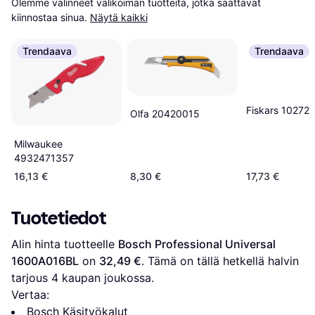
Olemme valinneet valikoiman tuotteita, jotka saattavat 
kiinnostaa sinua.
Näytä kaikki
Trendaava
Trendaava
Fiskars 10272
Olfa 20420015
Milwaukee
4932471357
16,13 €
8,30 €
17,73 €
Tuotetiedot
Alin hinta tuotteelle 
Bosch Professional Universal 
1600A016BL
 on 
32,49 €
. Tämä on tällä hetkellä halvin 
tarjous 
4
 kaupan joukossa.
Vertaa:
Bosch Käsityökalut