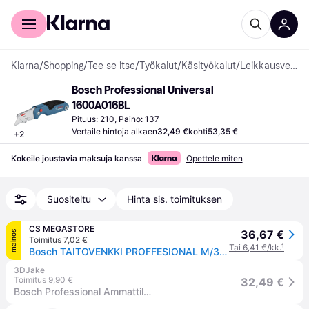
Kuluttajille
Yrityksille
Klarna
/
Shopping
/
Tee se itse
/
Työkalut
/
Käsityökalut
/
Leikkausveitset
Bosch Professional Universal 
1600A016BL
Pituus: 210, Paino: 137
Vertaile hintoja alkaen
32,49 €
kohti
53,35 €
+
2
Kokeile joustavia maksuja kanssa
Opettele miten
Suositeltu
Hinta sis. toimituksen
CS MEGASTORE
36,67 €
mainos
Toimitus 7,02 €
Tai 6,41 €/kk.
¹
Bosch TAITOVENKKI PROFFESIONAL M/3 TERÄ
3DJake
Toimitus 9,90 €
32,49 €
Bosch Professional Ammattilaisveitset - 1 Kpl