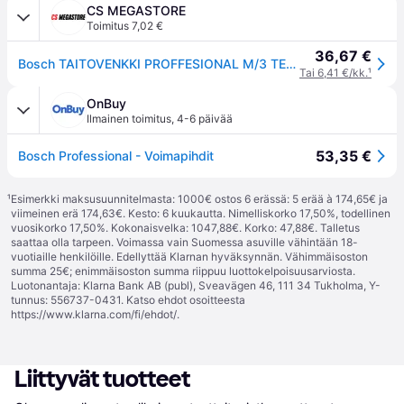
CS MEGASTORE
Toimitus 7,02 €
36,67 €
Bosch TAITOVENKKI PROFFESIONAL M/3 TERÄ
Tai 6,41 €/kk.
¹
OnBuy
Ilmainen toimitus
,
4-6 päivää
53,35 €
Bosch Professional - Voimapihdit
¹
Esimerkki maksusuunnitelmasta: 1000€ ostos 6 erässä: 5 erää à 174,65€ ja
viimeinen erä 174,63€. Kesto: 6 kuukautta. Nimelliskorko 17,50%, todellinen
vuosikorko 17,50%. Kokonaisvelka: 1047,88€. Korko: 47,88€. Talletus
saattaa olla tarpeen. Voimassa vain Suomessa asuville vähintään 18-
vuotiaille henkilöille. Edellyttää Klarnan hyväksynnän. Vähimmäisoston
summa 25€; enimmäisoston summa riippuu luottokelpoisuusarviosta.
Luotonantaja: Klarna Bank AB (publ), Sveavägen 46, 111 34 Tukholma, Y-
tunnus: 556737-0431. Katso ehdot osoitteesta
https://www.klarna.com/fi/ehdot/
.
Liittyvät tuotteet