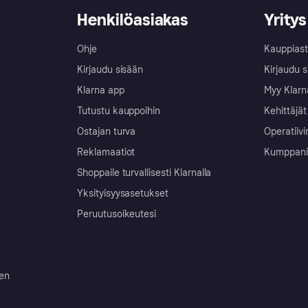
Henkilöasiakas
Yritys
Ohje
Kauppiast
Kirjaudu sisään
Kirjaudu s
Klarna app
Myy Klarn
Tutustu kauppoihin
Kehittäjät
Ostajan turva
Operatiivi
Reklamaatiot
Kumppanit 
Shoppaile turvallisesti Klarnalla
Yksityisyysasetukset
Peruutusoikeutesi
ten