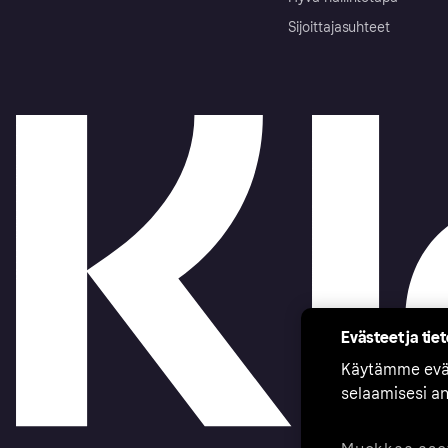
Sijoittajasuhteet
Evästeet ja tie
Käytämme eväs
selaamisesi a