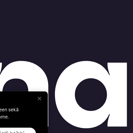
seen sekä
mme.