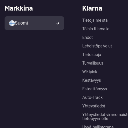
Markkina
Klarna
Tietoja meistä
Suomi
Töihin Klarnalle
Ehdot
Lehdistöpalvelut
Tietosuoja
Turvallisuus
Wikipink
Kestävyys
Esteettömyys
Auto-Track
Yhteystiedot
Yhteystiedot viranomais
tietopyynnöille
Hyvä hallintotapa