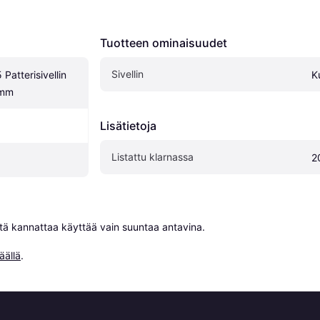
Tuotteen ominaisuudet
Sivellin
atterisivellin 
K
 mm
Lisätietoja
Listattu klarnassa
2
niitä kannattaa käyttää vain suuntaa antavina.

äällä
.