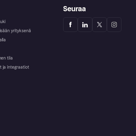
Seuraa
uki
isään yrityksenä
alla
nen tila
ja integraatiot