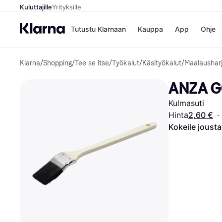
Kuluttajille
Yrityksille
Tutustu Klarnaan
Kauppa
App
Ohje
Klarna
/
Shopping
/
Tee se itse
/
Työkalut
/
Käsityökalut
/
Maalaushar
Kaupat
Ma
Booking.
Mak
ANZA GO
Gigantti
Mak
H&M
Mak
Kulmasuti
Peten Koi
kul
Wolt
Mak
Hinta
2,60 €
·
Rah
Kokeile joust
Mob
Kauppahakem