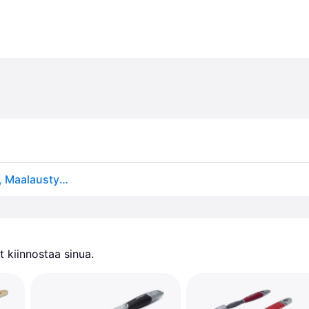
Anza GO 112235 Patterisivellin pitkä, puinen 35 mm, Maalaustyövälineet & lisätarvikkeet
 kiinnostaa sinua.