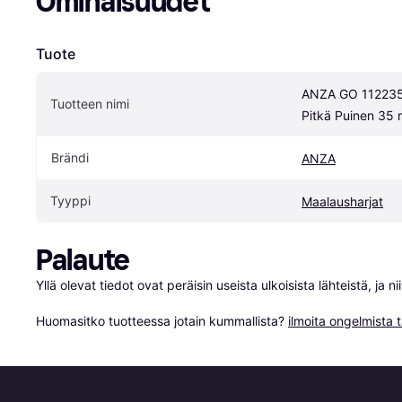
Ominaisuudet
Tuote
ANZA GO 112235 P
Tuotteen nimi
Pitkä Puinen 35
Brändi
ANZA
Tyyppi
Maalausharjat
Palaute
Yllä olevat tiedot ovat peräisin useista ulkoisista lähteistä, ja 
Huomasitko tuotteessa jotain kummallista? 
ilmoita ongelmista t