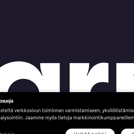
tosuoja
teitä verkkosivun toiminnan varmistamiseen, yksilöllistämi
nalysointiin. Jaamme myös tietoja markkinointikumppaneille