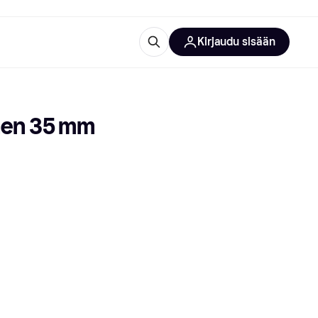
Kirjaudu sisään
totarvikkeet
rna?
inen 35 mm
 kategoriat