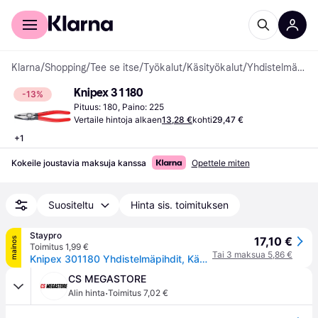
Kuluttajille
Yrityksille
Klarna
/
Shopping
/
Tee se itse
/
Työkalut
/
Käsityökalut
/
Yhdistelmäpihdit
Knipex 3 1 180
-13%
Pituus: 180, Paino: 225
Vertaile hintoja alkaen
13,28 €
kohti
29,47 €
+
1
Kokeile joustavia maksuja kanssa
Opettele miten
Suositeltu
Hinta sis. toimituksen
Staypro
17,10 €
mainos
Toimitus 1,99 €
Tai 3 maksua 5,86 €
Knipex 301180 Yhdistelmäpihdit, Käsityökalut
CS MEGASTORE
·
Alin hinta
Toimitus 7,02 €