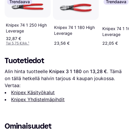
Trendaava
Trendaava
Knipex 74 1 250 High
Knipex 74 1 180 High
Knipex 74 1 16
Leverage
Leverage
Leverage
32,87 €
23,56 €
22,05 €
Tai 5,75 €/kk.
¹
Tuotetiedot
Alin hinta tuotteelle 
Knipex 3 1 180
 on 
13,28 €
. Tämä 
on tällä hetkellä halvin tarjous 
4
 kaupan joukossa.
Vertaa:
Knipex Käsityökalut
Knipex Yhdistelmäpihdit
Ominaisuudet