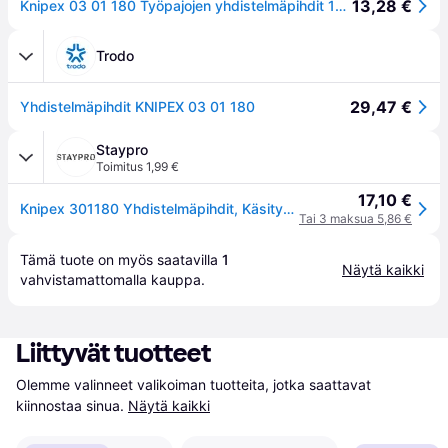
13,28 €
Knipex 03 01 180 Työpajojen yhdistelmäpihdit 180 mm DIN ISO 5746
Trodo
29,47 €
Yhdistelmäpihdit KNIPEX 03 01 180
Staypro
Toimitus 1,99 €
17,10 €
Knipex 301180 Yhdistelmäpihdit, Käsityökalut
Tai 3 maksua 5,86 €
Tämä tuote on myös saatavilla 
1
Näytä kaikki
vahvistamattomalla 
kauppa
.
Liittyvät tuotteet
Olemme valinneet valikoiman tuotteita, jotka saattavat 
kiinnostaa sinua.
Näytä kaikki