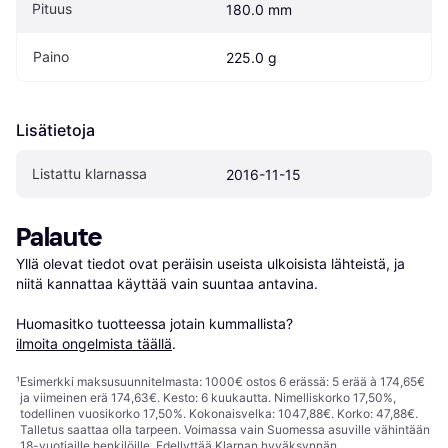
Pituus
180.0 mm
Paino
225.0 g
Lisätietoja
Listattu klarnassa
2016-11-15
Palaute
Yllä olevat tiedot ovat peräisin useista ulkoisista lähteistä, ja 
niitä kannattaa käyttää vain suuntaa antavina.

Huomasitko tuotteessa jotain kummallista? 
ilmoita ongelmista täällä
.
¹
Esimerkki maksusuunnitelmasta: 1000€ ostos 6 erässä: 5 erää à 174,65€
ja viimeinen erä 174,63€. Kesto: 6 kuukautta. Nimelliskorko 17,50%,
todellinen vuosikorko 17,50%. Kokonaisvelka: 1047,88€. Korko: 47,88€.
Talletus saattaa olla tarpeen. Voimassa vain Suomessa asuville vähintään
18-vuotiaille henkilöille. Edellyttää Klarnan hyväksynnän.