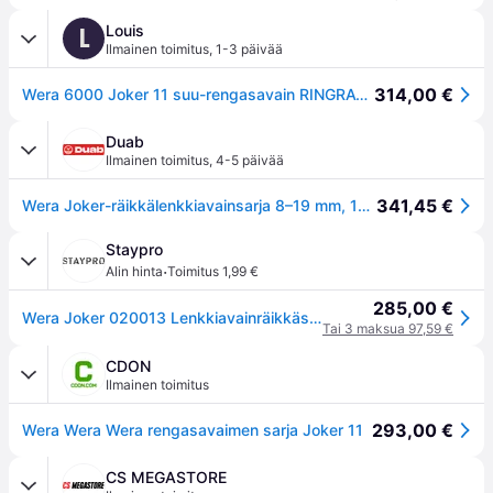
Louis
L
Ilmainen toimitus
,
1-3 päivää
314,00 €
Wera 6000 Joker 11 suu-rengasavain RINGRATSCHENSCHLÜSSELSATZ
Duab
Ilmainen toimitus
,
4-5 päivää
341,45 €
Wera Joker-räikkälenkkiavainsarja 8–19 mm, 11 osaa
Staypro
·
Alin hinta
Toimitus 1,99 €
285,00 €
Wera Joker 020013 Lenkkiavainräikkäsarja 11-osainen, Käsityökalut
Tai 3 maksua 97,59 €
CDON
Ilmainen toimitus
293,00 €
Wera Wera Wera rengasavaimen sarja Joker 11
CS MEGASTORE