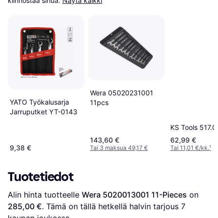
kiinnostaa sinua.
Näytä kaikki
Wera 05020231001
YATO Työkalusarja
11pcs
Jarruputket YT-0143
KS Tools 517.
143,60 €
62,99 €
9,38 €
Tai 3 maksua 49,17 €
Tai 11,01 €/kk.
¹
Tuotetiedot
Alin hinta tuotteelle 
Wera 5020013001 11-Pieces
 on 
285,00 €
. Tämä on tällä hetkellä halvin tarjous 
7
kaupan joukossa.