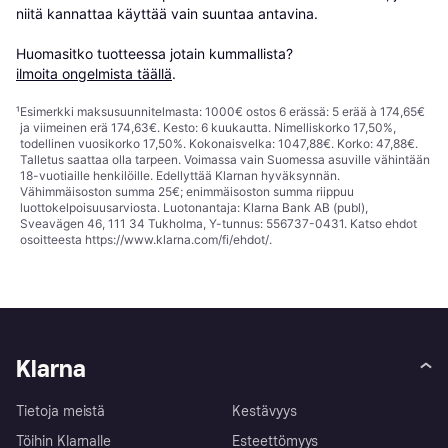
niitä kannattaa käyttää vain suuntaa antavina.

Huomasitko tuotteessa jotain kummallista? 
ilmoita ongelmista täällä
.
¹
Esimerkki maksusuunnitelmasta: 1000€ ostos 6 erässä: 5 erää à 174,65€
ja viimeinen erä 174,63€. Kesto: 6 kuukautta. Nimelliskorko 17,50%,
todellinen vuosikorko 17,50%. Kokonaisvelka: 1047,88€. Korko: 47,88€.
Talletus saattaa olla tarpeen. Voimassa vain Suomessa asuville vähintään
18-vuotiaille henkilöille. Edellyttää Klarnan hyväksynnän.
Vähimmäisoston summa 25€; enimmäisoston summa riippuu
luottokelpoisuusarviosta. Luotonantaja: Klarna Bank AB (publ),
Sveavägen 46, 111 34 Tukholma, Y-tunnus: 556737-0431. Katso ehdot
osoitteesta
https://www.klarna.com/fi/ehdot/
.
Klarna
Tietoja meistä
Kestävyys
Töihin Klarnalle
Esteettömyys