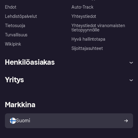
Ehdot
Auto-Track
Lehdistöpalvelut
Yhteystiedot
Tietosuoja
Yhteystiedot viranomaisten
tietopyynnöille
Turvallisuus
Hyvä hallintotapa
Wikipink
Sijoittajasuhteet
Henkilöasiakas
Ohje
Reklamaatiot
Yritys
Kirjaudu sisään
Shoppaile turvallisesti Klarnalla
Kauppiastuki
Kehittäjät
Klarna app
Yksityisyysasetukset
Kirjaudu sisään yrityksenä
Operatiivinen tila
Markkina
Tutustu kauppoihin
Peruutusoikeutesi
Myy Klarnalla
Kumppanit ja integraatiot
Ostajan turva
Suomi