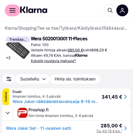
Kuluttajille
Yrityksille
Klarna
/
Shopping
/
Tee se itse
/
Työkalut
/
Käsityökalut
/
Räikkäavaimet
Wera 5020013001 11-Pieces
Trendaava
Paino: 100
Vertaile hintoja alkaen
285,00 €
kohti
608,23 €
Alkaen 49,78 €/kk. kanssa
+
2
Kokeile joustavia maksuja*
Suositeltu
Hinta sis. toimituksen
Duab
mainos
341,45 €
Ilmainen toimitus
,
4-5 päivää
Wera Joker-räikkälenkkiavainsarja 8–19 mm, 11 osaa
Proshop.fi
·
Alin hinta
Ilmainen toimitus
,
3-6 päivää
285,00 €
Wera Joker Set - 11-osainen setti
Tai 49,78 €/kk.
¹