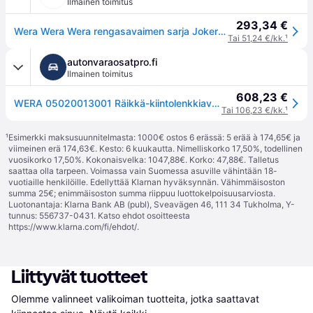
Ilmainen toimitus
293,34 €
Wera Wera Wera rengasavaimen sarja Joker 11
Tai 51,24 €/kk.
¹
autonvaraosatpro.fi
Ilmainen toimitus
608,23 €
WERA 05020013001 Räikkä-kiintolenkkiavainsarja
Tai 106,23 €/kk.
¹
¹
Esimerkki maksusuunnitelmasta: 1000€ ostos 6 erässä: 5 erää à 174,65€ ja
viimeinen erä 174,63€. Kesto: 6 kuukautta. Nimelliskorko 17,50%, todellinen
vuosikorko 17,50%. Kokonaisvelka: 1047,88€. Korko: 47,88€. Talletus
saattaa olla tarpeen. Voimassa vain Suomessa asuville vähintään 18-
vuotiaille henkilöille. Edellyttää Klarnan hyväksynnän. Vähimmäisoston
summa 25€; enimmäisoston summa riippuu luottokelpoisuusarviosta.
Luotonantaja: Klarna Bank AB (publ), Sveavägen 46, 111 34 Tukholma, Y-
tunnus: 556737-0431. Katso ehdot osoitteesta
https://www.klarna.com/fi/ehdot/
.
Liittyvät tuotteet
Olemme valinneet valikoiman tuotteita, jotka saattavat 