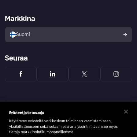
Kauppiastuki
Kehittäjät
Klarna app
Yksityisyysasetukset
Kirjaudu sisään yrityksenä
Operatiivinen tila
Markkina
Tutustu kauppoihin
Peruutusoikeutesi
Myy Klarnalla
Kumppanit ja integraatiot
Ostajan turva
Suomi
Seuraa
Evästeet ja tietosuoja
Käytämme evästeitä verkkosivun toiminnan varmistamiseen,
yksilöllistämiseen sekä selaamisesi analysointiin. Jaamme myös
tietoja markkinointikumppaneillemme.