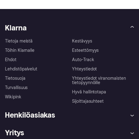
Klarna
Tietoja meistä
Kestävyys
Töihin Klarnalle
Esteettömyys
Ehdot
Auto-Track
Lehdistöpalvelut
Yhteystiedot
Tietosuoja
Yhteystiedot viranomaisten
tietopyynnöille
Turvallisuus
Hyvä hallintotapa
Wikipink
Sijoittajasuhteet
Henkilöasiakas
Ohje
Reklamaatiot
Yritys
Kirjaudu sisään
Shoppaile turvallisesti Klarnalla