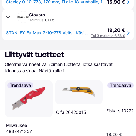
15,90 €
Stanley 0-10-778, 170 mm, Ei alle 18-vuotiaille, 1 kpl
Staypro
Toimitus 1,99 €
19,20 €
STANLEY FatMax 7-10-778 Veitsi, Käsityökalut
Tai 3 maksua 6,58 €
Liittyvät tuotteet
Olemme valinneet valikoiman tuotteita, jotka saattavat 
kiinnostaa sinua.
Näytä kaikki
Trendaava
Trendaava
Fiskars 10272
Olfa 20420015
Milwaukee
4932471357
19,20 €