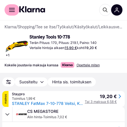
Kuluttajille
Yrityksille
Klarna
/
Shopping
/
Tee se itse
/
Työkalut
/
Käsityökalut
/
Leikkausveitset
Stanley Tools 10-778
Terän Pituus: 170, Pituus: 219.1, Paino: 140
Vertaile hintoja alkaen
15,90 €
kohti
19,20 €
+
1
Kokeile joustavia maksuja kanssa
Opettele miten
Suositeltu
Hinta sis. toimituksen
Staypro
19,20 €
mainos
Toimitus 1,99 €
Tai 3 maksua 6,58 €
STANLEY FatMax 7-10-778 Veitsi, Käsityökalut
CS MEGASTORE
·
Alin hinta
Toimitus 7,02 €