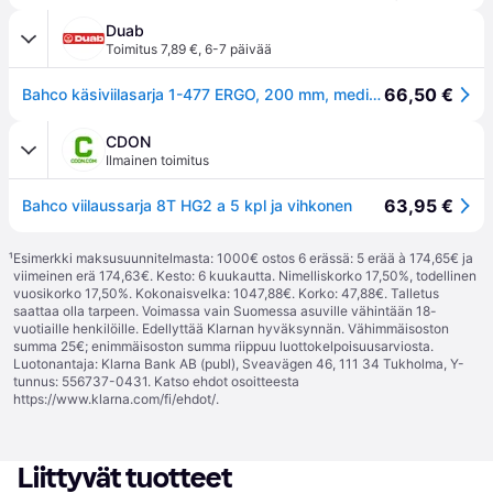
Duab
Toimitus 7,89 €
,
6-7 päivää
66,50 €
Bahco käsiviilasarja 1-477 ERGO, 200 mm, medium, 5 osaa
CDON
Ilmainen toimitus
63,95 €
Bahco viilaussarja 8T HG2 a 5 kpl ja vihkonen
¹
Esimerkki maksusuunnitelmasta: 1000€ ostos 6 erässä: 5 erää à 174,65€ ja
viimeinen erä 174,63€. Kesto: 6 kuukautta. Nimelliskorko 17,50%, todellinen
vuosikorko 17,50%. Kokonaisvelka: 1047,88€. Korko: 47,88€. Talletus
saattaa olla tarpeen. Voimassa vain Suomessa asuville vähintään 18-
vuotiaille henkilöille. Edellyttää Klarnan hyväksynnän. Vähimmäisoston
summa 25€; enimmäisoston summa riippuu luottokelpoisuusarviosta.
Luotonantaja: Klarna Bank AB (publ), Sveavägen 46, 111 34 Tukholma, Y-
tunnus: 556737-0431. Katso ehdot osoitteesta
https://www.klarna.com/fi/ehdot/
.
Liittyvät tuotteet