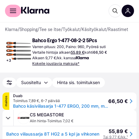
Kuluttajille
Yrityksille
Klarna
/
Shopping
/
Tee se itse
/
Työkalut
/
Käsityökalut
/
Raastimet
Bahco Ergo 1-477-08-2-2 5Pcs
Varren pituus: 200, Paino: 960, Pyöreä suti
Vertaile hintoja alkaen
55,89 €
kohti
66,50 €
Alkaen 9,77 €/kk. kanssa
+
3
Kokeile joustavia maksuja*
Suositeltu
Hinta sis. toimituksen
Duab
mainos
66,50 €
Toimitus 7,89 €
,
6-7 päivää
Bahco käsiviilasarja 1-477 ERGO, 200 mm, medium, 5 osaa
CS MEGASTORE
·
Alin hinta
Toimitus 7,02 €
55,89 €
Bahco viilaussarja 8T HG2 a 5 kpl ja vihkonen
Tai 9,77 €/kk.
¹