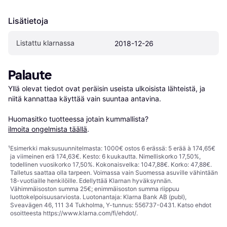
Lisätietoja
Listattu klarnassa
2018-12-26
Palaute
Yllä olevat tiedot ovat peräisin useista ulkoisista lähteistä, ja 
niitä kannattaa käyttää vain suuntaa antavina.

Huomasitko tuotteessa jotain kummallista? 
ilmoita ongelmista täällä
.
¹
Esimerkki maksusuunnitelmasta: 1000€ ostos 6 erässä: 5 erää à 174,65€
ja viimeinen erä 174,63€. Kesto: 6 kuukautta. Nimelliskorko 17,50%,
todellinen vuosikorko 17,50%. Kokonaisvelka: 1047,88€. Korko: 47,88€.
Talletus saattaa olla tarpeen. Voimassa vain Suomessa asuville vähintään
18-vuotiaille henkilöille. Edellyttää Klarnan hyväksynnän.
Vähimmäisoston summa 25€; enimmäisoston summa riippuu
luottokelpoisuusarviosta. Luotonantaja: Klarna Bank AB (publ),
Sveavägen 46, 111 34 Tukholma, Y-tunnus: 556737-0431. Katso ehdot
osoitteesta
https://www.klarna.com/fi/ehdot/
.