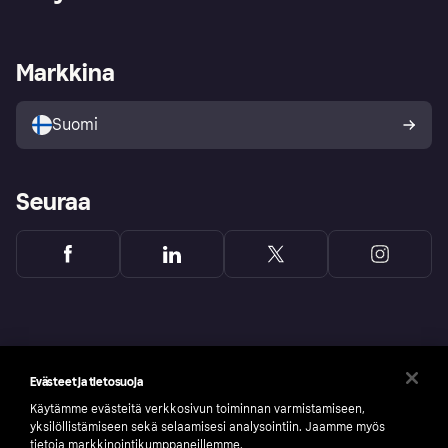
Kirjaudu sisään
Shoppaile turvallisesti Klarnalla
Kauppiastuki
Kehittäjät
Klarna app
Yksityisyysasetukset
Kirjaudu sisään yrityksenä
Operatiivinen tila
Markkina
Tutustu kauppoihin
Peruutusoikeutesi
Myy Klarnalla
Kumppanit ja integraatiot
Ostajan turva
Suomi
Seuraa
Evästeet ja tietosuoja
Käytämme evästeitä verkkosivun toiminnan varmistamiseen,
yksilöllistämiseen sekä selaamisesi analysointiin. Jaamme myös
tietoja markkinointikumppaneillemme.