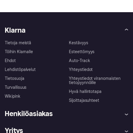
Klarna
Tietoja meistä
Kestävyys
Töihin Klarnalle
Esteettömyys
Ehdot
Auto-Track
Lehdistöpalvelut
Yhteystiedot
Tietosuoja
Yhteystiedot viranomaisten
tietopyynnöille
Turvallisuus
Hyvä hallintotapa
Wikipink
Sijoittajasuhteet
Henkilöasiakas
Ohje
Reklamaatiot
Yritys