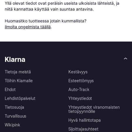
Yllä olevat tiedot ovat peräisin useista ulkoisista lähteistä, ja 
niitä kannattaa käyttää vain suuntaa antavina.

Huomasitko tuotteessa jotain kummallista? 
ilmoita ongelmista täällä
.
Klarna
Tietoja meistä
Kestävyys
Töihin Klarnalle
Esteettömyys
Ehdot
Auto-Track
Lehdistöpalvelut
Yhteystiedot
Tietosuoja
Yhteystiedot viranomaisten
tietopyynnöille
Turvallisuus
Hyvä hallintotapa
Wikipink
Sijoittajasuhteet