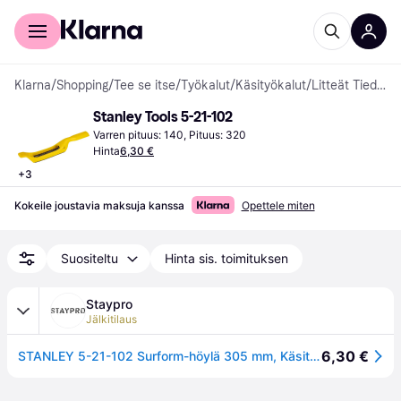
Kuluttajille
Yrityksille
Klarna
/
Shopping
/
Tee se itse
/
Työkalut
/
Käsityökalut
/
Litteät Tiedostot
Stanley Tools 5-21-102
Varren pituus: 140, Pituus: 320
Hinta
6,30 €
+
3
Kokeile joustavia maksuja kanssa
Opettele miten
Suositeltu
Hinta sis. toimituksen
Staypro
Jälkitilaus
6,30 €
STANLEY 5-21-102 Surform-höylä 305 mm, Käsityökalut